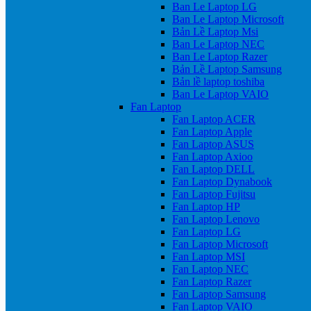
Ban Le Laptop LG
Ban Le Laptop Microsoft
Bản Lề Laptop Msi
Ban Le Laptop NEC
Ban Le Laptop Razer
Bản Lề Laptop Samsung
Bản lề laptop toshiba
Ban Le Laptop VAIO
Fan Laptop
Fan Laptop ACER
Fan Laptop Apple
Fan Laptop ASUS
Fan Laptop Axioo
Fan Laptop DELL
Fan Laptop Dynabook
Fan Laptop Fujitsu
Fan Laptop HP
Fan Laptop Lenovo
Fan Laptop LG
Fan Laptop Microsoft
Fan Laptop MSI
Fan Laptop NEC
Fan Laptop Razer
Fan Laptop Samsung
Fan Laptop VAIO