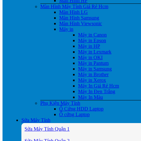
Màn Hình HP
Màn Hình Máy Tính Giá Rẻ Hcm
Màn Hình LG
Màn Hình Samsung
Màn Hình Viewsonic
Máy in
Máy in Canon
Máy in Epson
Máy in HP
Máy in Lexmark
Máy in OKI
Máy in Pantum
Máy in Samsung
Máy in Brother
Máy in Xerox
Máy In Giá Rẻ Hcm
Máy In Đen Trắng
Máy In Màu
Phụ Kiện Máy Tính
Ổ Cứng HDD Laptop
Ổ cứng Laptop
Sửa Máy Tính
Sửa Máy Tính Quận 1
Sửa Máy Tính Quận 2