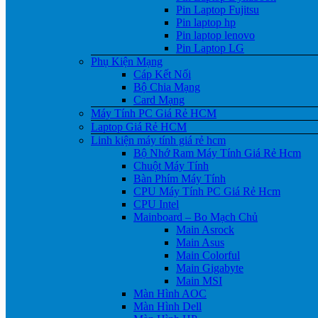
Pin Laptop Fujitsu
Pin laptop hp
Pin laptop lenovo
Pin Laptop LG
Phụ Kiện Mạng
Cáp Kết Nối
Bộ Chia Mạng
Card Mạng
Máy Tính PC Giá Rẻ HCM
Laptop Giá Rẻ HCM
Linh kiện máy tính giá rẻ hcm
Bộ Nhớ Ram Máy Tính Giá Rẻ Hcm
Chuột Máy Tính
Bàn Phím Máy Tính
CPU Máy Tính PC Giá Rẻ Hcm
CPU Intel
Mainboard – Bo Mạch Chủ
Main Asrock
Main Asus
Main Colorful
Main Gigabyte
Main MSI
Màn Hình AOC
Màn Hình Dell