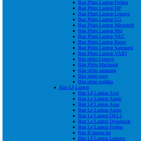
Ban Phim Laptop Fujitsu
Ban Phim Laptop HP
Ban Phim Laptop Lenovo
Ban Phim Laptop LG
Ban Phim Laptop Microsoft
Bàn Phím Laptop Msi
Ban Phim Laptop NEC
Ban Phim Laptop Razer
Ban Phim Laptop Samsung
Ban Phim Laptop VAIO
Bàn phím Lenovo
Bàn Phím Macbook
Bàn phím samsung
Bàn phím sony
Bàn phím toshiba
Bản Lề Laptop
Bản Lề Laptop Acer
Ban Le Laptop Apple
Bản Lề Laptop Asus
Ban Le Laptop Axioo
Ban Le Laptop DELL
Ban Le Laptop Dynabook
Ban Le Laptop Fujitsu
Bản lề laptop hp
Bản Lề Laptop Lenovo