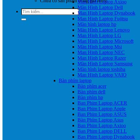
Chưa có sản phẩm trong giỏ hàng.
Man Hinh Laptop Axioo
Màn Hình Laptop Dell
Tìm
Man Hinh Laptop Dynabook
kiếm:
Man Hinh Laptop Fujitsu
Màn hình laptop hp
Màn Hình Laptop Lenovo
Man Hinh Laptop LG
Man Hinh Laptop Microsoft
Màn Hình Laptop Msi
Man Hinh Laptop NEC
Man Hinh Laptop Razer
Màn Hình Laptop Samsung
Màn hình laptop toshiba
Man Hinh Laptop VAIO
Bàn phím laptop
Bàn phím acer
Bàn phím dell
Bàn phím hp
Ban Phim Laptop ACER
Ban Phim Laptop Apple
Ban Phim Laptop ASUS
Bàn Phím Laptop Asus
Ban Phim Laptop Axioo
Ban Phim Laptop DELL
Ban Phim Laptop Dynabook