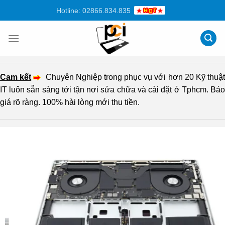
Chuyển
Hotline: 02866.834.835
đến
nội
dung
Cam kết
Chuyên Nghiệp trong phục vụ với hơn 20 Kỹ thuậ
IT luôn sẵn sàng tới tận nơi sửa chữa và cài đặt ở Tphcm. Báo
giá rõ ràng. 100% hài lòng mới thu tiền.