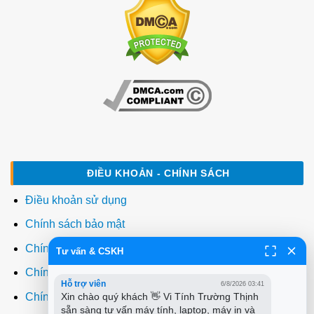
ĐIỀU KHOẢN - CHÍNH SÁCH
Điều khoản sử dụng
Chính sách bảo mật
Chính sách thanh toán
Tư vấn & CSKH
Chính sách giao hàng
Hỗ trợ viên
6/8/2026 03:41
Chính sách đổi trả
Xin chào quý khách 👋 Vi Tính Trường Thịnh 
sẵn sàng tư vấn máy tính, laptop, máy in và 