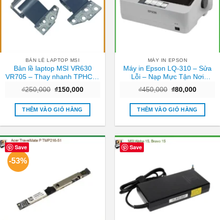
BẢN LỀ LAPTOP MSI
MÁY IN EPSON
Bản lề laptop MSI VR630
Máy in Epson LQ-310 – Sửa
VR705 – Thay nhanh TPHCM,
Lỗi – Nạp Mực Tận Nơi
giá ưu đãi
TPHCM – Giá Rẻ
Giá
Giá
Giá
Giá
₫
250,000
₫
150,000
₫
450,000
₫
80,000
gốc
hiện
gốc
hiện
là:
tại
là:
tại
₫250,000.
là:
₫450,000.
là:
THÊM VÀO GIỎ HÀNG
THÊM VÀO GIỎ HÀNG
₫150,000.
₫80,000
Save
Save
-53%