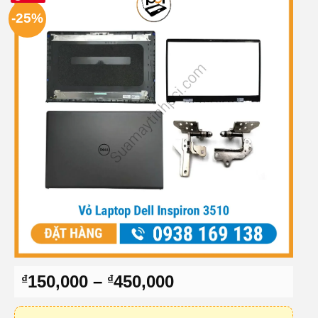
-25%
Khoảng
150,000
–
450,000
₫
₫
giá:
từ