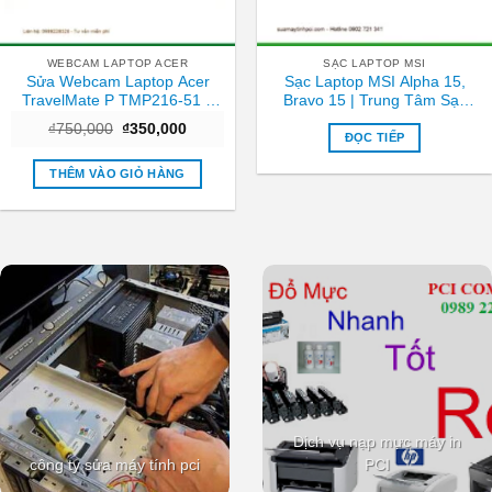
WEBCAM LAPTOP ACER
SẠC LAPTOP MSI
Sửa Webcam Laptop Acer
Sạc Laptop MSI Alpha 15,
TravelMate P TMP216-51 –
Bravo 15 | Trung Tâm Sạc
Trung Tâm TPHCM Giá Rẻ
Nhanh TPHCM Giá Rẻ
Giá
Giá
₫
750,000
₫
350,000
Lấy Liền
ĐỌC TIẾP
gốc
hiện
là:
tại
₫750,000.
là:
THÊM VÀO GIỎ HÀNG
₫350,000.
Dịch vụ nạp mực máy in
công ty sửa máy tính pci
PCI