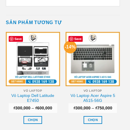
SẢN PHẨM TƯƠNG TỰ
Save
Save
-14%
VỎ LAPTOP
VỎ LAPTOP
Vỏ Laptop Dell Latitude
Vỏ Laptop Acer Aspire 5
E7450
A515-56G
Khoảng
Khoảng
₫
300,000
–
₫
600,000
₫
300,000
–
₫
750,000
giá:
giá:
từ
từ
₫300,000
₫300,000
CHỌN
CHỌN
đến
đến
₫600,000
₫750,000
Sản
Sản