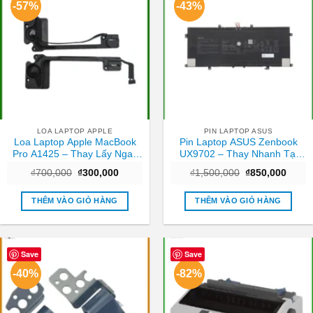
-57%
-43%
LOA LAPTOP APPLE
PIN LAPTOP ASUS
Loa Laptop Apple MacBook
Pin Laptop ASUS Zenbook
Pro A1425 – Thay Lấy Ngay
UX9702 – Thay Nhanh Tại
Tại Cửa Hàng TPHCM
Cửa Hàng TPHCM | Giá Rẻ
Giá
Giá
Giá
Giá
₫
700,000
₫
300,000
₫
1,500,000
₫
850,000
gốc
hiện
gốc
hiện
là:
tại
là:
tại
₫700,000.
là:
₫1,500,000.
là:
THÊM VÀO GIỎ HÀNG
THÊM VÀO GIỎ HÀNG
₫300,000.
₫850,
Save
Save
-40%
-82%