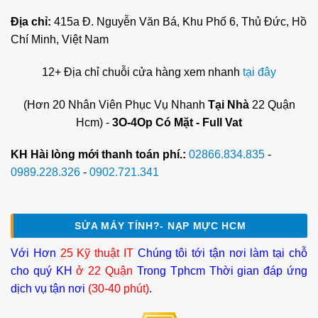
Địa chỉ:
415a Đ. Nguyễn Văn Bá, Khu Phố 6, Thủ Đức, Hồ
Chí Minh, Việt Nam
12+ Địa chỉ chuỗi cửa hàng xem nhanh
tại đây
(Hơn 20 Nhân Viên Phục Vụ Nhanh
Tại Nhà
22 Quận
Hcm) -
3O-4Op Có Mặt - Full Vat
KH Hài lòng mới thanh toán phí.:
02866.834.835
-
0989.228.326
-
0902.721.341
SỬA MÁY TÍNH?- NẠP MỰC HCM
Với Hơn
25 Kỹ thuật IT
Chúng tôi tới tận nơi làm tại chỗ
cho quý KH
ở 22 Quận
Trong Tphcm Thời gian đáp ứng
dịch vụ tận nơi
(30-40 phút)
.