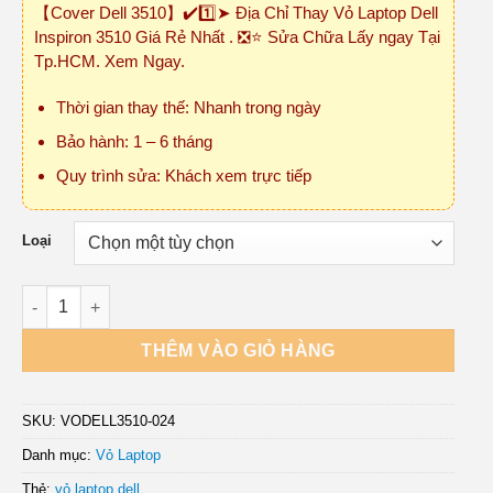
【Cover Dell 3510】✔️1️⃣➤ Địa Chỉ Thay Vỏ Laptop Dell
₫150,000
Inspiron 3510 Giá Rẻ Nhất . ❎⭐ Sửa Chữa Lấy ngay Tại
đến
Tp.HCM. Xem Ngay.
₫450,000
Thời gian thay thế: Nhanh trong ngày
Bảo hành: 1 – 6 tháng
Quy trình sửa: Khách xem trực tiếp
Loại
Vỏ Laptop Dell Inspiron 3510 số lượng
THÊM VÀO GIỎ HÀNG
SKU:
VODELL3510-024
Danh mục:
Vỏ Laptop
Thẻ:
vỏ laptop dell