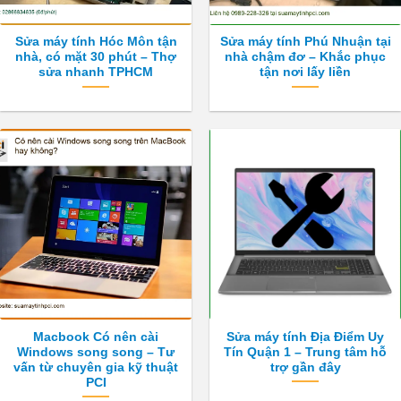
trên
trên
trang
trang
Sửa máy tính Hóc Môn tận
Sửa máy tính Phú Nhuận tại
sản
sản
nhà, có mặt 30 phút – Thợ
nhà chậm đơ – Khắc phục
phẩm
phẩm
sửa nhanh TPHCM
tận nơi lấy liền
Macbook Có nên cài
Sửa máy tính Địa Điểm Uy
Windows song song – Tư
Tín Quận 1 – Trung tâm hỗ
vấn từ chuyên gia kỹ thuật
trợ gần đây
PCI