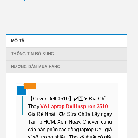
MÔ TẢ
THÔNG TIN BỔ SUNG
HƯỚNG DẪN MUA HÀNG
【Cover Dell 3510】✔️1️⃣➤ Địa Chỉ
Thay
Vỏ Laptop Dell Inspiron 3510
Giá Rẻ Nhất . ❎⭐ Sửa Chữa Lấy ngay
Tại Tp.HCM. Xem Ngay. Chuyên cung
cấp bàn phím các dòng laptop Dell giá
sỉ số lượng nhiều. Thợ kỹ thuật có giá