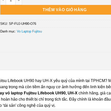
THÊM VÀO GIỎ HÀNG
SKU:
SP-FUJ-UH90-O76
Danh mục:
Vo Laptop Fujitsu
Fujitsu Lifebook UH90 hay UH-X yêu quý của mình tại TPHCM? 
 sang trọng mà còn tiềm ẩn nguy cơ ảnh hưởng đến linh kiện bê
ay vỏ laptop Fujitsu Lifebook UH90, UH-X
chính hãng, giá c
 hoàn hảo cho thiết bị chỉ trong tích tắc. Đây chính là khoản đầu
o ‘tài sản’ công nghệ của quý vị.