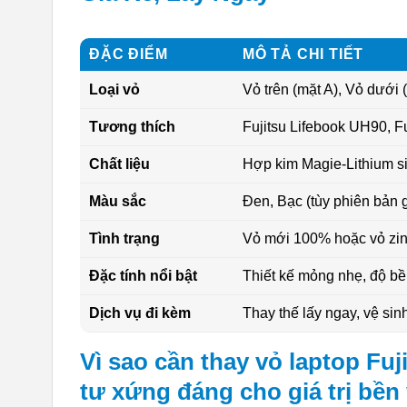
ĐẶC ĐIỂM
MÔ TẢ CHI TIẾT
Loại vỏ
Vỏ trên (mặt A), Vỏ dưới
Tương thích
Fujitsu Lifebook UH90, F
Chất liệu
Hợp kim Magie-Lithium si
Màu sắc
Đen, Bạc (tùy phiên bản 
Tình trạng
Vỏ mới 100% hoặc vỏ zin
Đặc tính nổi bật
Thiết kế mỏng nhẹ, độ bền 
Dịch vụ đi kèm
Thay thế lấy ngay, vệ sin
Vì sao cần thay vỏ laptop Fu
tư xứng đáng cho giá trị bền