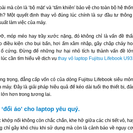
goài mà còn là ‘bộ mặt’ và ‘tấm khiên’ bảo vệ cho toàn bộ hệ thố
h? Một quyết định thay vỏ đúng lúc chính là sự đầu tư thông
 suất làm việc của máy.
 vỡ, móp méo hay trầy xước nặng, đó không chỉ là vấn đề th
ạo điều kiện cho bụi bẩn, hơi ẩm xâm nhập, gây chập cháy h
ổ cứng. Đừng để những hư hại nhỏ tích tụ thành vấn đề lớ
 lúc cần tìm hiểu về dịch vụ
thay vỏ laptop Fujitsu Lifebook U93
ang trọng, đẳng cấp vốn có của dòng Fujitsu Lifebook siêu mỏ
máy. Đây là giải pháp hiệu quả để kéo dài tuổi thọ thiết bị, đ
 lớn hơn trong tương lai.
‘đổi áo’ cho laptop yêu quý.
c khớp nối không còn chắc chắn, khe hở giữa các chi tiết vỏ, h
ng chỉ gây khó chịu khi sử dụng mà còn là cảnh báo về nguy c