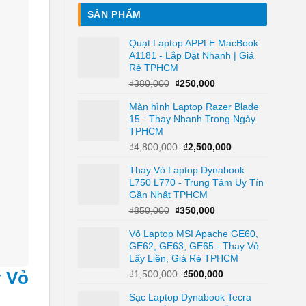
SẢN PHẨM
Quạt Laptop APPLE MacBook
A1181 - Lắp Đặt Nhanh | Giá
Rẻ TPHCM
Giá
Giá
₫
380,000
₫
250,000
gốc
hiện
Màn hình Laptop Razer Blade
là:
tại
15 - Thay Nhanh Trong Ngày
₫380,000.
là:
TPHCM
₫250,000.
Giá
Giá
₫
4,800,000
₫
2,500,000
gốc
hiện
Thay Vỏ Laptop Dynabook
là:
tại
L750 L770 - Trung Tâm Uy Tín
₫4,800,000.
là:
Gần Nhất TPHCM
₫2,500,000.
Giá
Giá
₫
850,000
₫
350,000
gốc
hiện
Vỏ Laptop MSI Apache GE60,
là:
tại
GE62, GE63, GE65 - Thay Vỏ
₫850,000.
là:
Lấy Liền, Giá Rẻ TPHCM
₫350,000.
Giá
Giá
₫
1,500,000
₫
500,000
y Vỏ
gốc
hiện
Sạc Laptop Dynabook Tecra
là:
tại