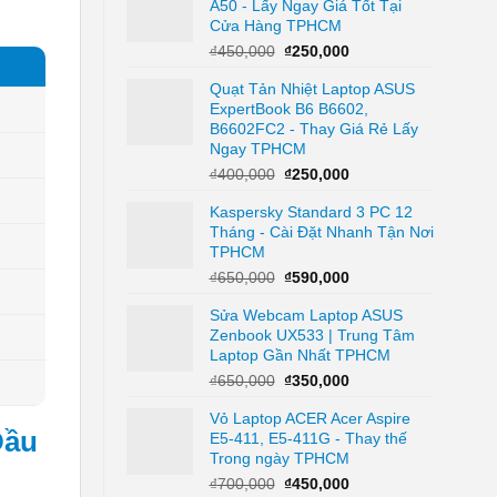
A50 - Lấy Ngay Giá Tốt Tại
₫1,500,000.
là:
Cửa Hàng TPHCM
₫500,000.
Giá
Giá
₫
450,000
₫
250,000
gốc
hiện
Quạt Tản Nhiệt Laptop ASUS
là:
tại
ExpertBook B6 B6602,
₫450,000.
là:
B6602FC2 - Thay Giá Rẻ Lấy
₫250,000.
Ngay TPHCM
Giá
Giá
₫
400,000
₫
250,000
gốc
hiện
Kaspersky Standard 3 PC 12
là:
tại
Tháng - Cài Đặt Nhanh Tận Nơi
₫400,000.
là:
TPHCM
₫250,000.
Giá
Giá
₫
650,000
₫
590,000
gốc
hiện
Sửa Webcam Laptop ASUS
là:
tại
Zenbook UX533 | Trung Tâm
₫650,000.
là:
Laptop Gần Nhất TPHCM
₫590,000.
Giá
Giá
₫
650,000
₫
350,000
gốc
hiện
Vỏ Laptop ACER Acer Aspire
là:
tại
Đầu
E5-411, E5-411G - Thay thế
₫650,000.
là:
Trong ngày TPHCM
₫350,000.
Giá
Giá
₫
700,000
₫
450,000