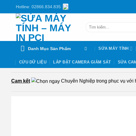
Chuyển
Hotline: 02866.834.835
đến
nội
Tìm
dung
kiếm:
Danh Mục Sản Phẩm
SỬA MÁY TÍNH
CỨU DỮ LIỆU
LẮP ĐẶT CAMERA GIÁM SÁT
SỬA CAM
Cam kết
Chuyên Nghiệp trong phục vụ với hơ