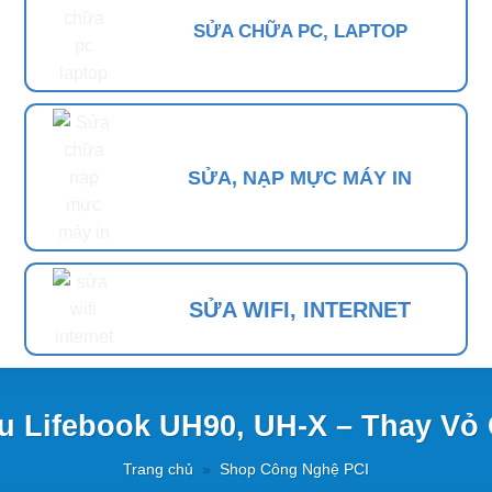
SỬA CHỮA PC, LAPTOP
SỬA, NẠP MỰC MÁY IN
SỬA WIFI, INTERNET
su Lifebook UH90, UH-X – Thay Vỏ 
Trang chủ
»
Shop Công Nghệ PCI