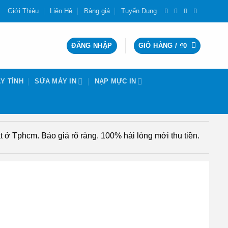
Giới Thiệu
Liên Hệ
Bảng giá
Tuyển Dụng
ĐĂNG NHẬP
GIỎ HÀNG /
₫
0
Y TÍNH
SỬA MÁY IN
NẠP MỰC IN
 ở Tphcm. Báo giá rõ ràng. 100% hài lòng mới thu tiền.