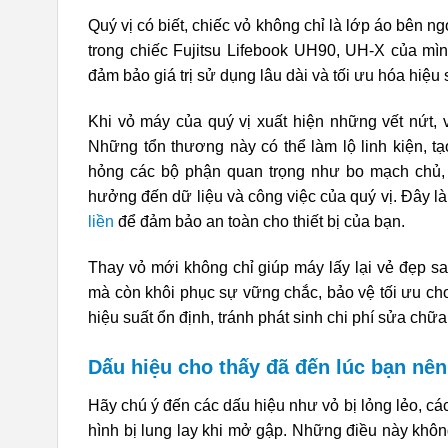
Quý vị có biết, chiếc vỏ không chỉ là lớp áo bên n
trong chiếc Fujitsu Lifebook UH90, UH-X của mìn
đảm bảo giá trị sử dụng lâu dài và tối ưu hóa hiệu
Khi vỏ máy của quý vị xuất hiện những vết nứt,
Những tổn thương này có thể làm lộ linh kiện, t
hỏng các bộ phận quan trọng như bo mạch chủ, 
hưởng đến dữ liệu và công việc của quý vị. Đây là
liền
để đảm bảo an toàn cho thiết bị của bạn.
Thay vỏ mới không chỉ giúp máy lấy lại vẻ đẹp s
mà còn khôi phục sự vững chắc, bảo vệ tối ưu cho 
hiệu suất ổn định, tránh phát sinh chi phí sửa chữa
Dấu hiệu cho thấy đã đến lúc bạn nên 
Hãy chú ý đến các dấu hiệu như vỏ bị lỏng lẻo, cá
hình bị lung lay khi mở gập. Những điều này khô