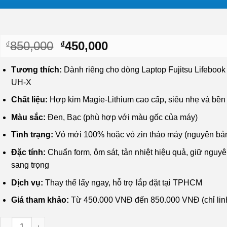
Giá
Giá
850,000
450,000
₫
₫
gốc
hiện
là:
tại
Tương thích:
Dành riêng cho dòng Laptop Fujitsu Lifeboo
₫850,000.
là:
UH-X
₫450,000.
Chất liệu:
Hợp kim Magie-Lithium cao cấp, siêu nhẹ và bền 
Màu sắc:
Đen, Bạc (phù hợp với màu gốc của máy)
Tình trạng:
Vỏ mới 100% hoặc vỏ zin tháo máy (nguyên bả
Đặc tính:
Chuẩn form, ôm sát, tản nhiệt hiệu quả, giữ nguy
sang trọng
Dịch vụ:
Thay thế lấy ngay, hỗ trợ lắp đặt tại TPHCM
Giá tham khảo:
Từ 450.000 VNĐ đến 850.000 VNĐ (chỉ linh
Vỏ Laptop Fujitsu Lifebook UH90, UH-X - Thay Vỏ Giá Rẻ, Lấy Ng