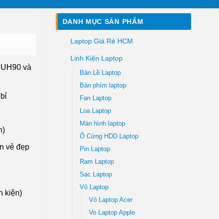
DANH MỤC SẢN PHẨM
Laptop Giá Rẻ HCM
Linh Kiện Laptop
k UH90 và
Bản Lề Laptop
Bàn phím laptop
bỉ
Fan Laptop
Loa Laptop
Màn hình laptop
n)
Ổ Cứng HDD Laptop
ên vẻ đẹp
Pin Laptop
Ram Laptop
Sạc Laptop
Vỏ Laptop
 kiện)
Vỏ Laptop Acer
Vo Laptop Apple
ay số lượng