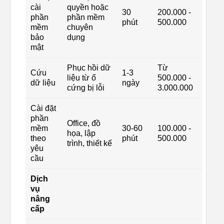
cài
quyền hoặc
30
200.000 -
phần
phần mềm
phút
500.000
mềm
chuyên
bảo
dụng
mật
Phục hồi dữ
Từ
Cứu
1-3
liệu từ ổ
500.000 -
dữ liệu
ngày
cứng bị lỗi
3.000.000
Cài đặt
phần
Office, đồ
mềm
30-60
100.000 -
họa, lập
theo
phút
500.000
trình, thiết kế
yêu
cầu
Dịch
vụ
nâng
cấp