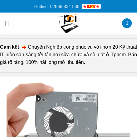
Chuyển
Hotline: 02866.834.835
đến
nội
dung
Cam kết
Chuyên Nghiệp trong phục vụ với hơn 20 Kỹ thuậ
IT luôn sẵn sàng tới tận nơi sửa chữa và cài đặt ở Tphcm. Báo
giá rõ ràng. 100% hài lòng mới thu tiền.