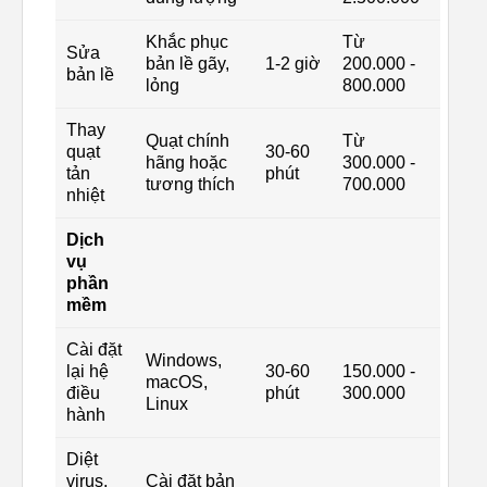
Khắc phục
Từ
Sửa
bản lề gãy,
1-2 giờ
200.000 -
bản lề
lỏng
800.000
Thay
Quạt chính
Từ
quạt
30-60
hãng hoặc
300.000 -
tản
phút
tương thích
700.000
nhiệt
Dịch
vụ
phần
mềm
Cài đặt
Windows,
lại hệ
30-60
150.000 -
macOS,
điều
phút
300.000
Linux
hành
Diệt
virus,
Cài đặt bản