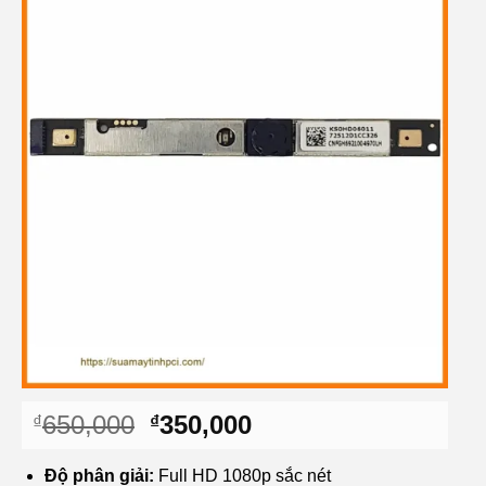
Giá
Giá
650,000
350,000
₫
₫
gốc
hiện
là:
tại
Độ phân giải:
Full HD 1080p sắc nét