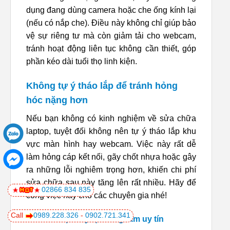
dụng đang dùng camera hoặc che ống kính lại
(nếu có nắp che). Điều này không chỉ giúp bảo
vệ sự riêng tư mà còn giảm tải cho webcam,
tránh hoạt động liên tục không cần thiết, góp
phần kéo dài tuổi thọ linh kiện.
Không tự ý tháo lắp để tránh hỏng
hóc nặng hơn
Nếu bạn không có kinh nghiệm về sửa chữa
laptop, tuyệt đối không nên tự ý tháo lắp khu
vực màn hình hay webcam. Việc này rất dễ
làm hỏng cáp kết nối, gãy chốt nhựa hoặc gây
ra những lỗi nghiêm trọng hơn, khiến chi phí
sửa chữa sau này tăng lên rất nhiều. Hãy để
02866 834 835
công việc này cho các chuyên gia nhé!
Call
0989.228.326
-
0902.721.341
Kiểm tra định kỳ tại trung tâm uy tín