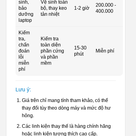
sinh,
Vệ sinh toàn
200.000 -
bảo
bộ, thay keo
1-2 giờ
400.000
dưỡng
tản nhiệt
laptop
Kiểm
tra,
Kiểm tra
chẩn
toàn diện
15-30
đoán
phần cứng
Miễn phí
phút
lỗi
và phần
miễn
mềm
phí
Lưu ý:
Giá trên chỉ mang tính tham khảo, có thể
thay đổi tùy theo dòng máy và mức độ hư
hỏng.
Các linh kiện thay thế là hàng chính hãng
hoặc linh kiện tương thích cao cấp.