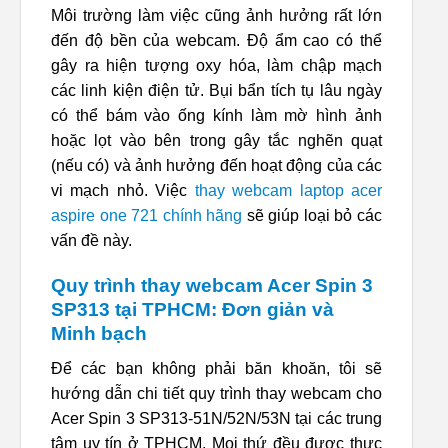
Môi trường làm việc cũng ảnh hưởng rất lớn
đến độ bền của webcam. Độ ẩm cao có thể
gây ra hiện tượng oxy hóa, làm chập mạch
các linh kiện điện tử. Bụi bẩn tích tụ lâu ngày
có thể bám vào ống kính làm mờ hình ảnh
hoặc lọt vào bên trong gây tắc nghẽn quạt
(nếu có) và ảnh hưởng đến hoạt động của các
vi mạch nhỏ. Việc
thay webcam laptop acer
aspire one 721 chính hãng
sẽ giúp loại bỏ các
vấn đề này.
Quy trình thay webcam Acer Spin 3
SP313 tại TPHCM: Đơn giản và
Minh bạch
Để các bạn không phải băn khoăn, tôi sẽ
hướng dẫn chi tiết quy trình thay webcam cho
Acer Spin 3 SP313-51N/52N/53N tại các trung
tâm uy tín ở TPHCM. Mọi thứ đều được thực