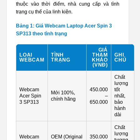
thuộc vào thời điểm, nhà cung cấp và tình
trạng cụ thể của linh kiện.
Bảng 1: Giá Webcam Laptop Acer Spin 3
SP313 theo tình trạng
GIÁ
LOẠI
TÌNH
THAM
GHI
WEBCAM
TRẠNG
KHẢO
CHÚ
(VNĐ)
Chất
lượng
Webcam
450.000
tốt
Mới 100%,
Acer Spin
–
nhất,
chính hãng
3 SP313
650.000
bảo
hành
dài
Chất
lượng
Webcam
OEM (Original
350.000
tương