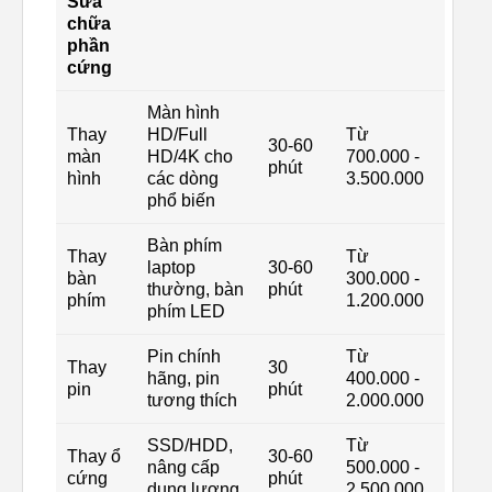
Sửa
chữa
phần
cứng
Màn hình
Thay
HD/Full
Từ
30-60
màn
HD/4K cho
700.000 -
phút
hình
các dòng
3.500.000
phổ biến
Bàn phím
Thay
Từ
laptop
30-60
bàn
300.000 -
thường, bàn
phút
phím
1.200.000
phím LED
Pin chính
Từ
Thay
30
hãng, pin
400.000 -
pin
phút
tương thích
2.000.000
SSD/HDD,
Từ
Thay ổ
30-60
nâng cấp
500.000 -
cứng
phút
dung lượng
2.500.000