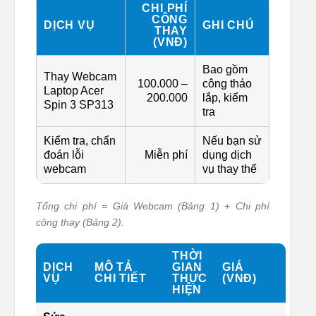
CHI PHÍ
CÔNG
DỊCH VỤ
GHI CHÚ
THAY
(VNĐ)
Bao gồm
Thay Webcam
100.000 –
công tháo
Laptop Acer
200.000
lắp, kiểm
Spin 3 SP313
tra
Kiểm tra, chẩn
Nếu bạn sử
đoán lỗi
Miễn phí
dụng dịch
webcam
vụ thay thế
Tổng chi phí = Giá Webcam (Bảng 1) + Chi phí
công thay (Bảng 2).
THỜI
DỊCH
MÔ TẢ
GIAN
GIÁ
VỤ
CHI TIẾT
THỰC
(VNĐ)
HIỆN