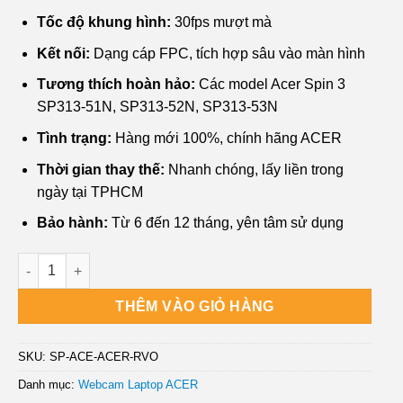
₫650,000.
là:
Tốc độ khung hình:
30fps mượt mà
₫350,000.
Kết nối:
Dạng cáp FPC, tích hợp sâu vào màn hình
Tương thích hoàn hảo:
Các model Acer Spin 3
SP313-51N, SP313-52N, SP313-53N
Tình trạng:
Hàng mới 100%, chính hãng ACER
Thời gian thay thế:
Nhanh chóng, lấy liền trong
ngày tại TPHCM
Bảo hành:
Từ 6 đến 12 tháng, yên tâm sử dụng
Webcam Laptop Acer Spin 3 SP313 - Thay Nhanh Trong Ngày
THÊM VÀO GIỎ HÀNG
SKU:
SP-ACE-ACER-RVO
Danh mục:
Webcam Laptop ACER