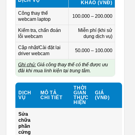
DỊCH VỤ
KHẢO (VNĐ)
Công thay thế
100.000 – 200.000
webcam laptop
Kiểm tra, chẩn đoán
Miễn phí (khi sử
lỗi webcam
dụng dịch vụ)
Cập nhật/Cài đặt lại
50.000 – 100.000
driver webcam
Ghi chú:
Giá công thay thế có thể được ưu
đãi khi mua linh kiện tại trung tâm.
THỜI
DỊCH
MÔ TẢ
GIAN
GIÁ
VỤ
CHI TIẾT
THỰC
(VNĐ)
HIỆN
Sửa
chữa
phần
cứng