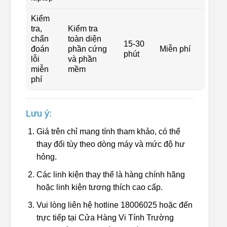
Kiểm
tra,
Kiểm tra
chẩn
toàn diện
15-30
đoán
phần cứng
Miễn phí
phút
lỗi
và phần
miễn
mềm
phí
Lưu ý:
Giá trên chỉ mang tính tham khảo, có thể
thay đổi tùy theo dòng máy và mức độ hư
hỏng.
Các linh kiện thay thế là hàng chính hãng
hoặc linh kiện tương thích cao cấp.
Vui lòng liên hệ hotline 18006025 hoặc đến
trực tiếp tại Cửa Hàng Vi Tính Trường