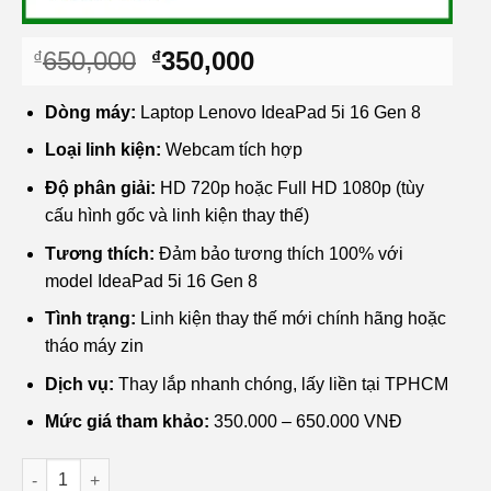
Giá
Giá
650,000
350,000
₫
₫
gốc
hiện
là:
tại
Dòng máy:
Laptop Lenovo IdeaPad 5i 16 Gen 8
₫650,000.
là:
Loại linh kiện:
Webcam tích hợp
₫350,000.
Độ phân giải:
HD 720p hoặc Full HD 1080p (tùy
cấu hình gốc và linh kiện thay thế)
Tương thích:
Đảm bảo tương thích 100% với
model IdeaPad 5i 16 Gen 8
Tình trạng:
Linh kiện thay thế mới chính hãng hoặc
tháo máy zin
Dịch vụ:
Thay lắp nhanh chóng, lấy liền tại TPHCM
Mức giá tham khảo:
350.000 – 650.000 VNĐ
Webcam Laptop Lenovo IdeaPad 5i 16 - Thay Lắp Nhanh Chón