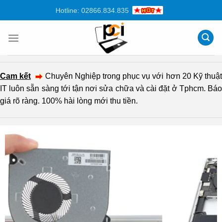
Chuyển
Hotline: 02866.834.835
đến
nội
dung
Cam kết
Chuyên Nghiệp trong phục vụ với hơn 20 Kỹ thuậ
IT luôn sẵn sàng tới tận nơi sửa chữa và cài đặt ở Tphcm. Báo
giá rõ ràng. 100% hài lòng mới thu tiền.