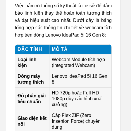
Việc nắm rõ thông số kỹ thuật là cơ sở để đảm
bảo linh kiện thay thế hoàn toàn tương thích
và đạt hiệu suất cao nhất. Dưới đây là bảng
tổng hợp các thông tin chi tiết về webcam tích
hợp trên dòng Lenovo IdeaPad 5i 16 Gen 8:
ĐẶC TÍNH
MÔ TẢ
Loại linh
Webcam Module tích hợp
kiện
(Integrated Webcam)
Dòng máy
Lenovo IdeaPad 5i 16 Gen
tương thích
8
HD 720p hoặc Full HD
Độ phân giải
1080p (tùy cấu hình xuất
tiêu chuẩn
xưởng)
Cáp Flex ZIF (Zero
Giao diện kết
Insertion Force) chuyên
nối
dụng