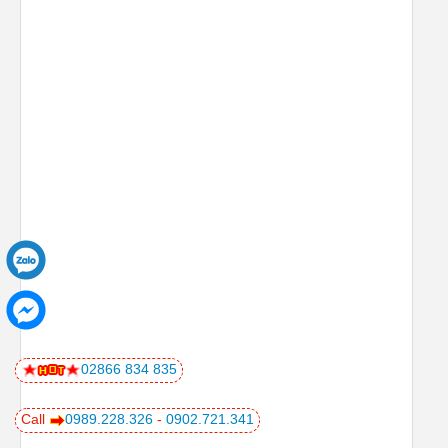
02866 834 835
Call
0989.228.326
-
0902.721.341