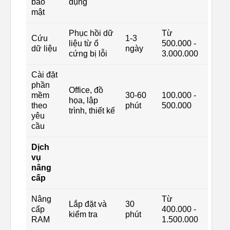
bảo
dụng
mật
Phục hồi dữ
Từ
Cứu
1-3
liệu từ ổ
500.000 -
dữ liệu
ngày
cứng bị lỗi
3.000.000
Cài đặt
phần
Office, đồ
mềm
30-60
100.000 -
họa, lập
theo
phút
500.000
trình, thiết kế
yêu
cầu
Dịch
vụ
nâng
cấp
Nâng
Từ
Lắp đặt và
30
cấp
400.000 -
kiểm tra
phút
RAM
1.500.000