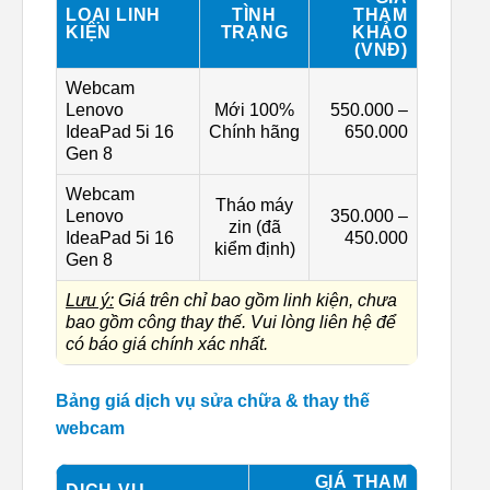
LOẠI LINH
TÌNH
THAM
KIỆN
TRẠNG
KHẢO
(VNĐ)
Webcam
Lenovo
Mới 100%
550.000 –
IdeaPad 5i 16
Chính hãng
650.000
Gen 8
Webcam
Tháo máy
Lenovo
350.000 –
zin (đã
IdeaPad 5i 16
450.000
kiểm định)
Gen 8
Lưu ý:
Giá trên chỉ bao gồm linh kiện, chưa
bao gồm công thay thế. Vui lòng liên hệ để
có báo giá chính xác nhất.
Bảng giá dịch vụ sửa chữa & thay thế
webcam
GIÁ THAM