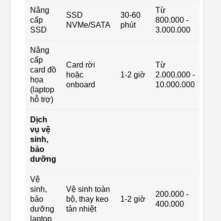
Nâng
Từ
SSD
30-60
cấp
800.000 -
NVMe/SATA
phút
SSD
3.000.000
Nâng
cấp
Card rời
Từ
card đồ
hoặc
1-2 giờ
2.000.000 -
họa
onboard
10.000.000
(laptop
hỗ trợ)
Dịch
vụ vệ
sinh,
bảo
dưỡng
Vệ
sinh,
Vệ sinh toàn
200.000 -
bảo
bộ, thay keo
1-2 giờ
400.000
dưỡng
tản nhiệt
laptop