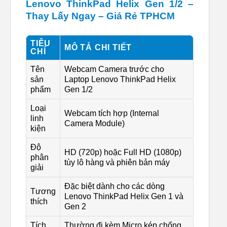
Lenovo ThinkPad Helix Gen 1/2 –
Thay Lấy Ngay – Giá Rẻ TPHCM
TIÊU
MÔ TẢ CHI TIẾT
CHÍ
Tên
Webcam Camera trước cho
sản
Laptop Lenovo ThinkPad Helix
phẩm
Gen 1/2
Loại
Webcam tích hợp (Internal
linh
Camera Module)
kiện
Độ
HD (720p) hoặc Full HD (1080p)
phân
tùy lô hàng và phiên bản máy
giải
Đặc biệt dành cho các dòng
Tương
Lenovo ThinkPad Helix Gen 1 và
thích
Gen 2
Tích
Thường đi kèm Micro kép chống