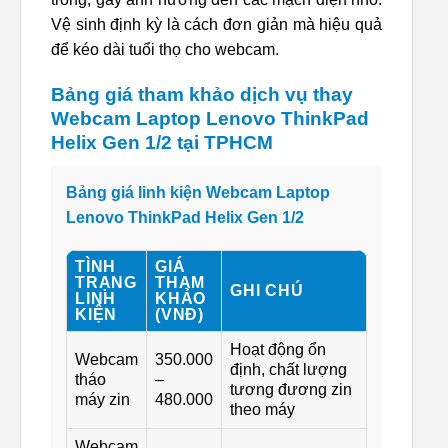
Vệ sinh định kỳ là cách đơn giản mà hiệu quả
để kéo dài tuổi thọ cho webcam.
Bảng giá tham khảo dịch vụ thay
Webcam Laptop Lenovo ThinkPad
Helix Gen 1/2 tại TPHCM
Bảng giá linh kiện Webcam Laptop
Lenovo ThinkPad Helix Gen 1/2
TÌNH
GIÁ
TRẠNG
THAM
GHI CHÚ
LINH
KHẢO
KIỆN
(VNĐ)
Hoạt động ổn
Webcam
350.000
định, chất lượng
tháo
–
tương đương zin
máy zin
480.000
theo máy
Webcam