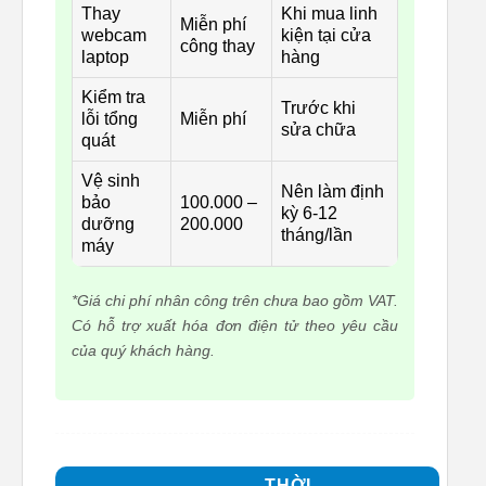
Thay
Khi mua linh
Miễn phí
webcam
kiện tại cửa
công thay
laptop
hàng
Kiểm tra
Trước khi
lỗi tổng
Miễn phí
sửa chữa
quát
Vệ sinh
Nên làm định
bảo
100.000 –
kỳ 6-12
dưỡng
200.000
tháng/lần
máy
*Giá chi phí nhân công trên chưa bao gồm VAT.
Có hỗ trợ xuất hóa đơn điện tử theo yêu cầu
của quý khách hàng.
THỜI