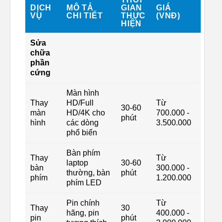
DỊCH
MÔ TẢ
GIAN
GIÁ
VỤ
CHI TIẾT
THỰC
(VNĐ)
HIỆN
Sửa
chữa
phần
cứng
Màn hình
Thay
HD/Full
Từ
30-60
màn
HD/4K cho
700.000 -
phút
hình
các dòng
3.500.000
phổ biến
Bàn phím
Thay
Từ
laptop
30-60
bàn
300.000 -
thường, bàn
phút
phím
1.200.000
phím LED
Pin chính
Từ
Thay
30
hãng, pin
400.000 -
pin
phút