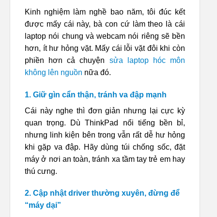
Kinh nghiệm làm nghề bao năm, tôi đúc kết
được mấy cái này, bà con cứ làm theo là cái
laptop nói chung và webcam nói riêng sẽ bền
hơn, ít hư hỏng vặt. Mấy cái lỗi vặt đôi khi còn
phiền hơn cả chuyện
sửa laptop hóc môn
không lên nguồn
nữa đó.
1. Giữ gìn cẩn thận, tránh va đập mạnh
Cái này nghe thì đơn giản nhưng lại cực kỳ
quan trọng. Dù ThinkPad nổi tiếng bền bỉ,
nhưng linh kiện bên trong vẫn rất dễ hư hỏng
khi gặp va đập. Hãy dùng túi chống sốc, đặt
máy ở nơi an toàn, tránh xa tầm tay trẻ em hay
thú cưng.
2. Cập nhật driver thường xuyên, đừng để
“máy dại”