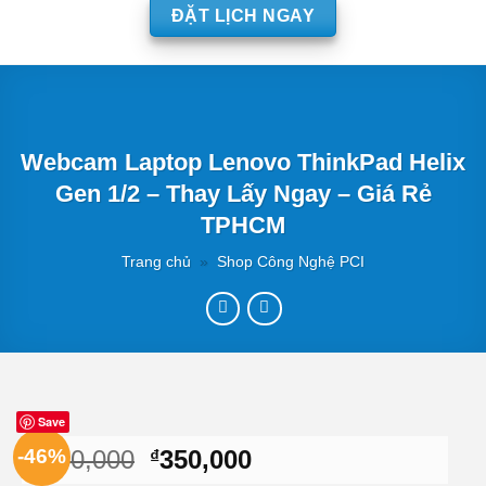
ĐẶT LỊCH NGAY
Webcam Laptop Lenovo ThinkPad Helix
Gen 1/2 – Thay Lấy Ngay – Giá Rẻ
TPHCM
Trang chủ
»
Shop Công Nghệ PCI
Save
Giá
Giá
-46%
650,000
350,000
₫
₫
gốc
hiện