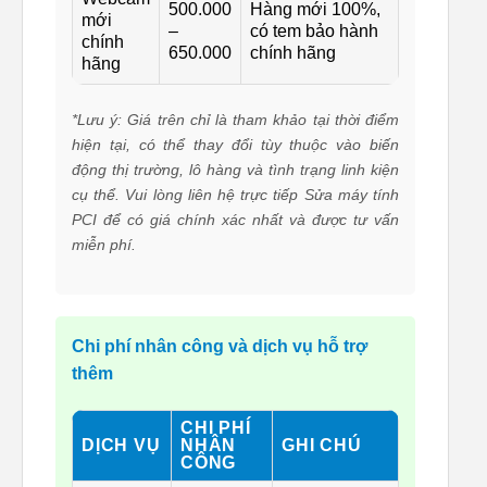
500.000
Hàng mới 100%,
mới
–
có tem bảo hành
chính
650.000
chính hãng
hãng
*Lưu ý: Giá trên chỉ là tham khảo tại thời điểm
hiện tại, có thể thay đổi tùy thuộc vào biến
động thị trường, lô hàng và tình trạng linh kiện
cụ thể. Vui lòng liên hệ trực tiếp Sửa máy tính
PCI để có giá chính xác nhất và được tư vấn
miễn phí.
Chi phí nhân công và dịch vụ hỗ trợ
thêm
CHI PHÍ
DỊCH VỤ
NHÂN
GHI CHÚ
CÔNG