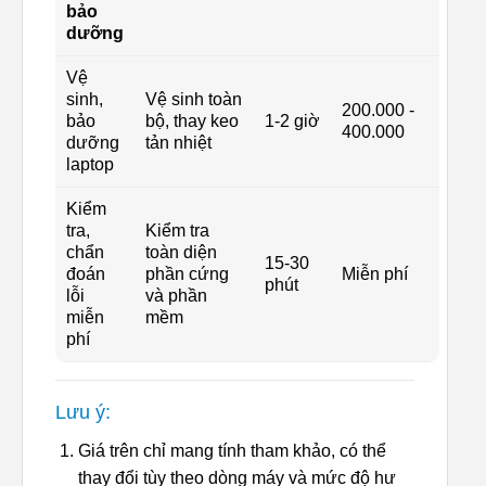
bảo
dưỡng
Vệ
sinh,
Vệ sinh toàn
200.000 -
bảo
bộ, thay keo
1-2 giờ
400.000
dưỡng
tản nhiệt
laptop
Kiểm
tra,
Kiểm tra
chẩn
toàn diện
15-30
đoán
phần cứng
Miễn phí
phút
lỗi
và phần
miễn
mềm
phí
Lưu ý:
Giá trên chỉ mang tính tham khảo, có thể
thay đổi tùy theo dòng máy và mức độ hư