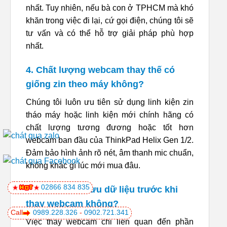
nhất. Tuy nhiên, nếu bà con ở TPHCM mà khó
khăn trong việc đi lại, cứ gọi điện, chúng tôi sẽ
tư vấn và có thể hỗ trợ giải pháp phù hợp
nhất.
4. Chất lượng webcam thay thế có
giống zin theo máy không?
Chúng tôi luôn ưu tiên sử dụng linh kiện zin
tháo máy hoặc linh kiện mới chính hãng có
chất lượng tương đương hoặc tốt hơn
webcam ban đầu của ThinkPad Helix Gen 1/2.
Đảm bảo hình ảnh rõ nét, âm thanh mic chuẩn,
không khác gì lúc mới mua đâu.
02866 834 835
5. Có cần sao lưu dữ liệu trước khi
thay webcam không?
Call
0989.228.326
-
0902.721.341
Việc thay webcam chỉ liên quan đến phần