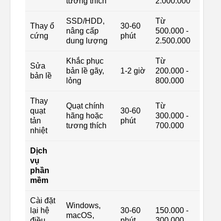
tương thích
2.000.000
SSD/HDD,
Từ
Thay ổ
30-60
nâng cấp
500.000 -
cứng
phút
dung lượng
2.500.000
Khắc phục
Từ
Sửa
bản lề gãy,
1-2 giờ
200.000 -
bản lề
lỏng
800.000
Thay
Quạt chính
Từ
quạt
30-60
hãng hoặc
300.000 -
tản
phút
tương thích
700.000
nhiệt
Dịch
vụ
phần
mềm
Cài đặt
Windows,
lại hệ
30-60
150.000 -
macOS,
điều
phút
300.000