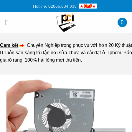
Chuyển
Hotline: 02866.834.835
đến
nội
dung
Cam kết
Chuyên Nghiệp trong phục vụ với hơn 20 Kỹ thuậ
IT luôn sẵn sàng tới tận nơi sửa chữa và cài đặt ở Tphcm. Báo
giá rõ ràng. 100% hài lòng mới thu tiền.