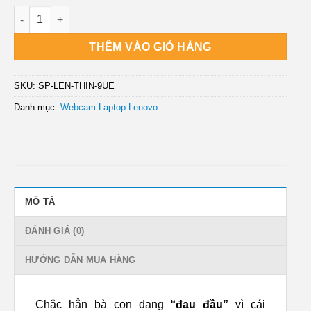
Webcam Laptop Lenovo ThinkPad Helix Gen 1/2 - Thay Lấy Ng
THÊM VÀO GIỎ HÀNG
SKU:
SP-LEN-THIN-9UE
Danh mục:
Webcam Laptop Lenovo
MÔ TẢ
ĐÁNH GIÁ (0)
HƯỚNG DẪN MUA HÀNG
Chắc hẳn bà con đang
“đau đầu”
vì cái