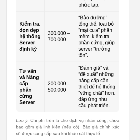
phức tạp.
“Bảo dưỡng”
Kiểm tra,
tổng thể, loại bỏ
dọn dẹp
“mạt cưa” phần
300.000 –
hệ thống
mềm, kiểm tra
700.000
Server
phần cứng, giúp
định kỳ
server “trường
tồn”.
“Đánh giá” và
Tư vấn
“đề xuất” những
và Nâng
nâng cấp cần
cấp
200.000 –
thiết để hệ thống
phần
500.000
“vững chãi” hơn,
cứng
đáp ứng nhu
Server
cầu phát triển.
Lưu ý:
Chi phí trên là cho dịch vụ nhân công, chưa
bao gồm giá linh kiện (nếu có). Báo giá chính xác
sẽ được cung cấp sau khi khảo sát thực tế.