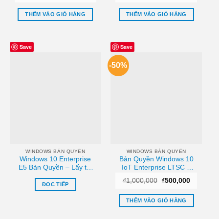
gốc
hiện
gốc
hiện
là:
tại
là:
tại
₫2,000,000.
là:
₫2,490,000.
là:
THÊM VÀO GIỎ HÀNG
THÊM VÀO GIỎ HÀNG
₫1,500,000.
₫1,490,000.
Save
Save
-50%
WINDOWS BẢN QUYỀN
WINDOWS BẢN QUYỀN
Windows 10 Enterprise
Bản Quyền Windows 10
E5 Bản Quyền – Lấy tại
IoT Enterprise LTSC –
cửa hàng, Cài đặt tận nơi
Kích Hoạt Nhanh – Uy Tín
Giá
Giá
₫
1,000,000
₫
500,000
TPHCM
TPHCM
ĐỌC TIẾP
gốc
hiện
là:
tại
₫1,000,000.
là:
THÊM VÀO GIỎ HÀNG
₫500,000