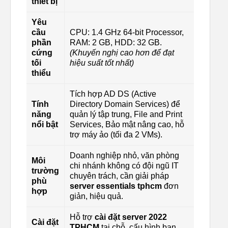
thiết bị
Yêu
cầu
CPU: 1.4 GHz 64-bit Processor,
phần
RAM: 2 GB, HDD: 32 GB.
cứng
(Khuyến nghị cao hơn để đạt
tối
hiệu suất tốt nhất)
thiểu
Tích hợp AD DS (Active
Tính
Directory Domain Services) để
năng
quản lý tập trung, File and Print
nổi bật
Services, Bảo mật nâng cao, hỗ
trợ máy ảo (tối đa 2 VMs).
Doanh nghiệp nhỏ, văn phòng
Môi
chi nhánh không có đội ngũ IT
trường
chuyên trách, cần giải pháp
phù
server essentials tphcm
đơn
hợp
giản, hiệu quả.
Hỗ trợ
cài đặt server 2022
Cài đặt
TPHCM
tại chỗ, cấu hình ban