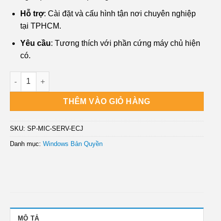
Hỗ trợ
: Cài đặt và cấu hình tận nơi chuyên nghiệp
tại TPHCM.
Yêu cầu
: Tương thích với phần cứng máy chủ hiện
có.
Windows Bản Quyền Server 2022 Essentials - Cài Đặt Tận Nơi
THÊM VÀO GIỎ HÀNG
SKU:
SP-MIC-SERV-ECJ
Danh mục:
Windows Bản Quyền
MÔ TẢ