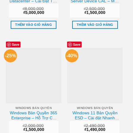
Datacenter – Cài Đặt Tận
Server Device CAL – Mua
Nơi Uy Tín TPHCM
Chính Hãng TPHCM –
₫
8,000,000
₫
2,500,000
Giá Rẻ Nhanh Chóng
Giá
Giá
Giá
Giá
₫
5,000,000
₫
1,500,000
gốc
hiện
gốc
hiện
là:
tại
là:
tại
₫8,000,000.
là:
₫2,500,000.
là:
THÊM VÀO GIỎ HÀNG
THÊM VÀO GIỎ HÀNG
₫5,000,000.
₫1,500,000.
Save
Save
-25%
-40%
WINDOWS BẢN QUYỀN
WINDOWS BẢN QUYỀN
Windows Bản Quyền 365
Windows 11 Bản Quyền
Enterprise – Hỗ Trợ Cài
ESD – Cài đặt Nhanh
Đặt Tận Nơi | TPHCM
TPHCM | Giá tốt
₫
2,000,000
₫
2,490,000
Giá
Giá
Giá
Giá
₫
1,500,000
₫
1,490,000