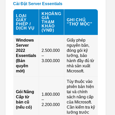
Cài Đặt Server Essentials
KHOẢNG
LOẠI
GIÁ
GIẤY
GHI CHÚ
THAM
PHÉP /
“THỢ MỘC”
KHẢO
DỊCH VỤ
(VNĐ)
Windows
Giấy phép
Server
nguyên bản,
2022
2.500.000
đóng gói kỹ
Essentials
–
lưỡng, bảo
(Bản
3.000.000
hành đầy đủ từ
quyền
nhà sản xuất
mới)
Microsoft.
Tùy thuộc vào
phiên bản hiện
Gói Nâng
tại và chính
1.800.000
Cấp từ
sách nâng cấp
–
bản cũ
của Microsoft.
2.200.000
(nếu có)
Cần kiểm tra kỹ
lưỡng trước