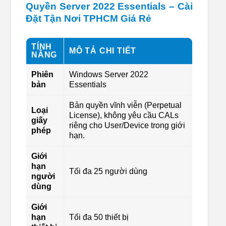
Quyền Server 2022 Essentials – Cài
Đặt Tận Nơi TPHCM Giá Rẻ
TÍNH
MÔ TẢ CHI TIẾT
NĂNG
Phiên
Windows Server 2022
bản
Essentials
Bản quyền vĩnh viễn (Perpetual
Loại
License), không yêu cầu CALs
giấy
riêng cho User/Device trong giới
phép
hạn.
Giới
hạn
Tối đa 25 người dùng
người
dùng
Giới
hạn
Tối đa 50 thiết bị