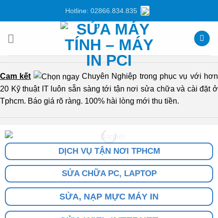
Chuyển
Hotline: 02866.834.835
đến
nội
dung
Cam kết
Chuyên Nghiệp trong phục vụ với hơ
20 Kỹ thuật IT luôn sẵn sàng tới tận nơi sửa chữa và cài đặt ở
Tphcm. Báo giá rõ ràng. 100% hài lòng mới thu tiền.
DỊCH VỤ TẬN NƠI TPHCM
SỬA CHỮA PC, LAPTOP
SỬA, NẠP MỰC MÁY IN