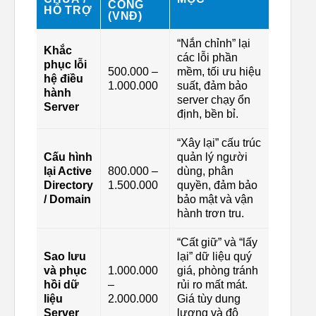
CÔNG
HỖ TRỢ
(VNĐ)
“Nắn chỉnh” lại
Khắc
các lỗi phần
phục lỗi
500.000 –
mềm, tối ưu hiệu
hệ điều
1.000.000
suất, đảm bảo
hành
server chạy ổn
Server
định, bền bỉ.
“Xây lại” cấu trúc
Cấu hình
quản lý người
lại Active
800.000 –
dùng, phân
Directory
1.500.000
quyền, đảm bảo
/ Domain
bảo mật và vận
hành trơn tru.
“Cất giữ” và “lấy
Sao lưu
lại” dữ liệu quý
và phục
1.000.000
giá, phòng tránh
hồi dữ
–
rủi ro mất mát.
liệu
2.000.000
Giá tùy dung
Server
lượng và độ