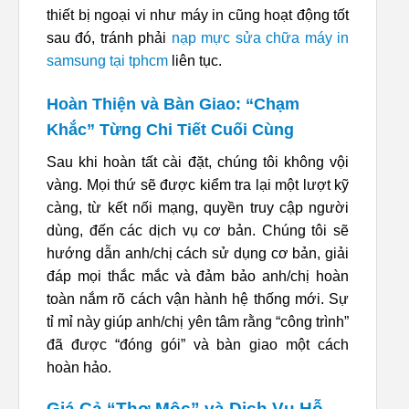
thiết bị ngoại vi như máy in cũng hoạt động tốt
sau đó, tránh phải
nạp mực sửa chữa máy in
samsung tại tphcm
liên tục.
Hoàn Thiện và Bàn Giao: “Chạm
Khắc” Từng Chi Tiết Cuối Cùng
Sau khi hoàn tất cài đặt, chúng tôi không vội
vàng. Mọi thứ sẽ được kiểm tra lại một lượt kỹ
càng, từ kết nối mạng, quyền truy cập người
dùng, đến các dịch vụ cơ bản. Chúng tôi sẽ
hướng dẫn anh/chị cách sử dụng cơ bản, giải
đáp mọi thắc mắc và đảm bảo anh/chị hoàn
toàn nắm rõ cách vận hành hệ thống mới. Sự
tỉ mỉ này giúp anh/chị yên tâm rằng “công trình”
đã được “đóng gói” và bàn giao một cách
hoàn hảo.
Giá Cả “Thợ Mộc” và Dịch Vụ Hỗ