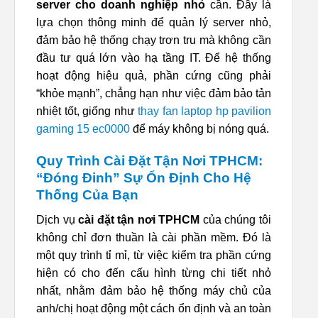
server cho doanh nghiệp nhỏ
cần. Đây là
lựa chọn thông minh để quản lý server nhỏ,
đảm bảo hệ thống chạy trơn tru mà không cần
đầu tư quá lớn vào hạ tầng IT. Để hệ thống
hoạt động hiệu quả, phần cứng cũng phải
“khỏe mạnh”, chẳng hạn như việc đảm bảo tản
nhiệt tốt, giống như
thay fan laptop hp pavilion
gaming 15 ec0000
để máy không bị nóng quá.
Quy Trình Cài Đặt Tận Nơi TPHCM:
“Đóng Đinh” Sự Ổn Định Cho Hệ
Thống Của Bạn
Dịch vụ
cài đặt tận nơi TPHCM
của chúng tôi
không chỉ đơn thuần là cài phần mềm. Đó là
một quy trình tỉ mỉ, từ việc kiểm tra phần cứng
hiện có cho đến cấu hình từng chi tiết nhỏ
nhất, nhằm đảm bảo hệ thống máy chủ của
anh/chị hoạt động một cách ổn định và an toàn