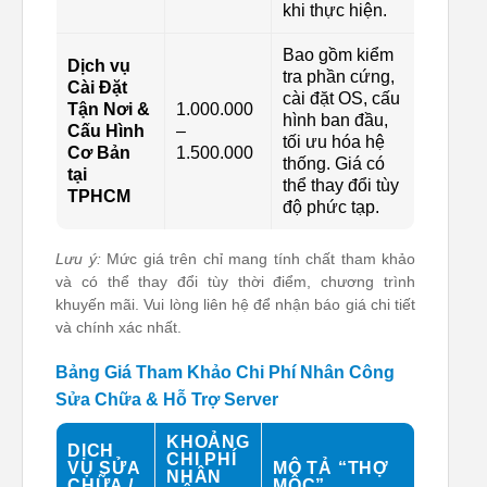
khi thực hiện.
Bao gồm kiểm
Dịch vụ
tra phần cứng,
Cài Đặt
cài đặt OS, cấu
Tận Nơi &
1.000.000
hình ban đầu,
Cấu Hình
–
tối ưu hóa hệ
Cơ Bản
1.500.000
thống. Giá có
tại
thể thay đổi tùy
TPHCM
độ phức tạp.
Lưu ý:
Mức giá trên chỉ mang tính chất tham khảo
và có thể thay đổi tùy thời điểm, chương trình
khuyến mãi. Vui lòng liên hệ để nhận báo giá chi tiết
và chính xác nhất.
Bảng Giá Tham Khảo Chi Phí Nhân Công
Sửa Chữa & Hỗ Trợ Server
KHOẢNG
DỊCH
CHI PHÍ
VỤ SỬA
MÔ TẢ “THỢ
NHÂN
CHỮA /
MỘC”