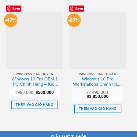
Save
Save
-47%
-26%
WINDOWS BẢN QUYỀN
WINDOWS BẢN QUYỀN
Windows 10 Pro OEM 1
Windows 10 Pro
PC Chính Hãng – Kích
Workstations Chính Hãng
Hoạt Lấy Liền Tại Cửa
– Cài Đặt Tận Nơi
Giá
Giá
₫
950,000
₫
500,000
₫
2,490,000
Hàng TPHCM
TPHCM
gốc
hiện
Giá
Giá
₫
1,850,000
là:
tại
gốc
hiện
₫950,000.
là:
là:
tại
THÊM VÀO GIỎ HÀNG
₫500,000.
₫2,490,000.
là:
THÊM VÀO GIỎ HÀNG
₫1,850,000.