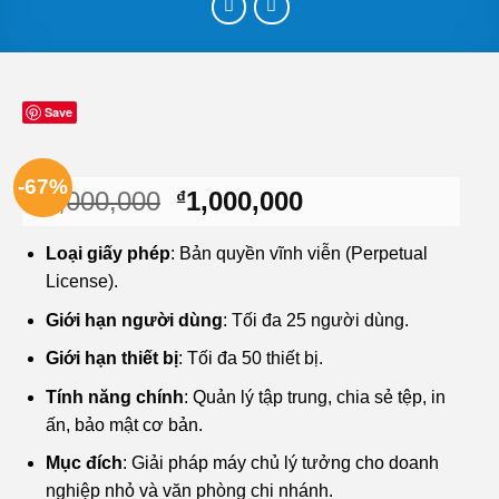
Save
-67%
Giá
Giá
3,000,000
1,000,000
₫
₫
gốc
hiện
là:
tại
Loại giấy phép
: Bản quyền vĩnh viễn (Perpetual
₫3,000,000.
là:
License).
₫1,000,000.
Giới hạn người dùng
: Tối đa 25 người dùng.
Giới hạn thiết bị
: Tối đa 50 thiết bị.
Tính năng chính
: Quản lý tập trung, chia sẻ tệp, in
ấn, bảo mật cơ bản.
Mục đích
: Giải pháp máy chủ lý tưởng cho doanh
nghiệp nhỏ và văn phòng chi nhánh.