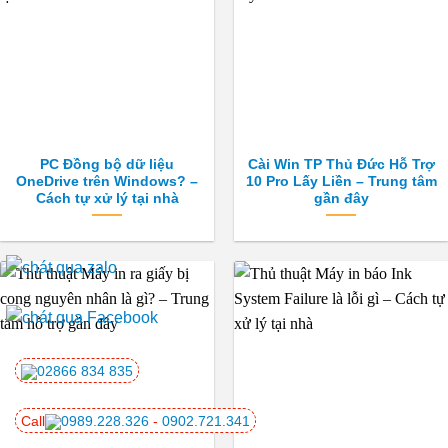
PC Đồng bộ dữ liệu
Cài Win TP Thủ Đức Hỗ Trợ
OneDrive trên Windows? –
10 Pro Lấy Liền – Trung tâm
Cách tự xử lý tại nhà
gần đây
02866 834 835
Call
0989.228.326
-
0902.721.341