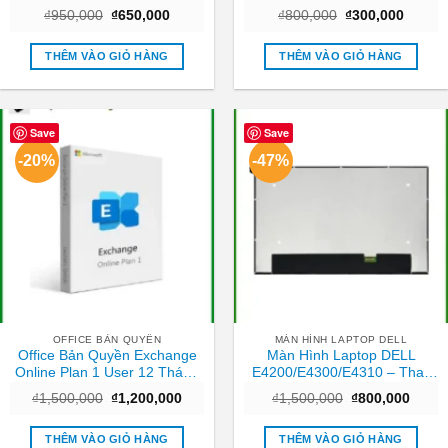
TPHCM | Giá Rẻ
Nhanh Trung Tâm TPHCM
Giá
Giá
Giá
Giá
₫
950,000
₫
650,000
₫
800,000
₫
300,000
Giá Tốt
gốc
hiện
gốc
hiện
là:
tại
là:
tại
₫950,000.
là:
₫800,000.
là:
THÊM VÀO GIỎ HÀNG
THÊM VÀO GIỎ HÀNG
₫650,000.
₫300,0
Save
Save
-20%
-47%
OFFICE BẢN QUYỀN
MÀN HÌNH LAPTOP DELL
Office Bản Quyền Exchange
Màn Hình Laptop DELL
Online Plan 1 User 12 Tháng
E4200/E4300/E4310 – Thay
– Hỗ trợ Cài đặt TPHCM
Tại Cửa Hàng Giá Rẻ TPHCM
Giá
Giá
Giá
Giá
₫
1,500,000
₫
1,200,000
₫
1,500,000
₫
800,000
gốc
hiện
gốc
hiện
là:
tại
là:
tại
₫1,500,000.
là:
₫1,500,000.
là:
THÊM VÀO GIỎ HÀNG
THÊM VÀO GIỎ HÀNG