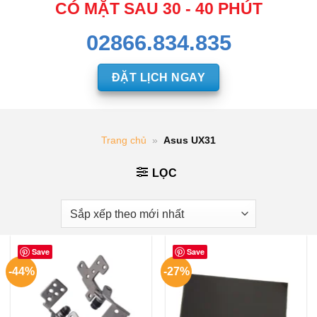
CÓ MẶT SAU 30 - 40 PHÚT
02866.834.835
ĐẶT LỊCH NGAY
Trang chủ
»
Asus UX31
LỌC
Save
Save
-44%
-27%