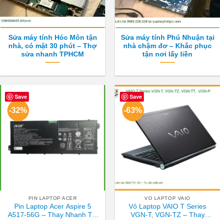
Sửa máy tính Hóc Môn tận
Sửa máy tính Phú Nhuận tại
nhà, có mặt 30 phút – Thợ
nhà chậm đơ – Khắc phục
sửa nhanh TPHCM
tận nơi lấy liền
Save
Save
-32%
-63%
PIN LAPTOP ACER
VO LAPTOP VAIO
Pin Laptop Acer Aspire 5
Vỏ Laptop VAIO T Series
A517-56G – Thay Nhanh Tại
VGN-T, VGN-TZ – Thay