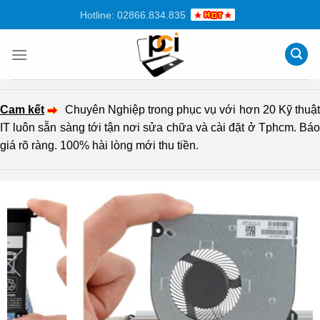
Chuyển
Hotline: 02866.834.835
đến
nội
dung
Cam kết
Chuyên Nghiệp trong phục vụ với hơn 20 Kỹ thuậ
IT luôn sẵn sàng tới tận nơi sửa chữa và cài đặt ở Tphcm. Báo
giá rõ ràng. 100% hài lòng mới thu tiền.