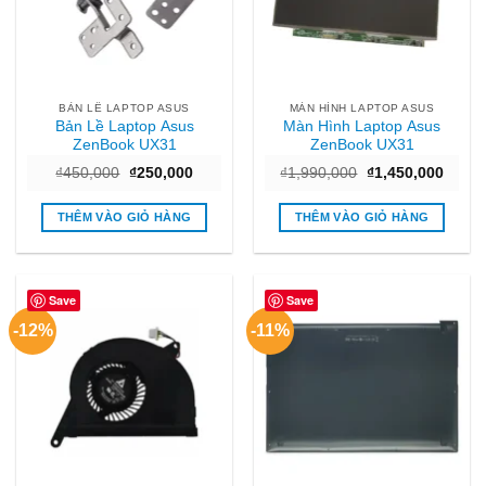
BẢN LỀ LAPTOP ASUS
MÀN HÌNH LAPTOP ASUS
Bản Lề Laptop Asus
Màn Hình Laptop Asus
ZenBook UX31
ZenBook UX31
Giá
Giá
Giá
Giá
₫
450,000
₫
250,000
₫
1,990,000
₫
1,450,000
gốc
hiện
gốc
hiện
là:
tại
là:
tại
₫450,000.
là:
₫1,990,000.
là:
THÊM VÀO GIỎ HÀNG
THÊM VÀO GIỎ HÀNG
₫250,000.
₫1,45
Save
Save
-12%
-11%