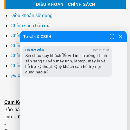
ĐIỀU KHOẢN - CHÍNH SÁCH
Điều khoản sử dụng
Chính sách bảo mật
Chính sách thanh toán
Tư vấn & CSKH
Chính sách giao hàng
Hỗ trợ viên
6/8/2026 11:01
Xin chào quý khách 👋 Vi Tính Trường Thịnh 
Chính sách đổi trả
sẵn sàng tư vấn máy tính, laptop, máy in và 
Chính sách bảo hành
hỗ trợ kỹ thuật. Quý khách cần hỗ trợ nội 
dung nào ạ?
v/v Xuất hóa đơn đỏ VAT
Cam Kết:
Dịch vụ
sửa máy tính
tới tận nơi trong 60 Phút -
Bảo hành tận tâm - Xuất hóa đơn đỏ đầy đủ
Cài đặt máy
tính
-
Cài Win Tận Nơi
(Win7,8,10) 100 - 200,000 vnđ
-
Nạp Mực in
(HP,Canon,