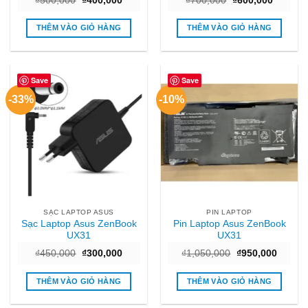
₫
500,000
₫
400,000
₫
700,000
₫
600,000
gốc
hiện
gốc
hiện
là:
tại
là:
tại
₫500,000.
là:
₫700,000.
là:
THÊM VÀO GIỎ HÀNG
THÊM VÀO GIỎ HÀNG
₫400,000.
₫600,00
Save
Save
-33%
-10%
SẠC LAPTOP ASUS
PIN LAPTOP
Sạc Laptop Asus ZenBook
Pin Laptop Asus ZenBook
UX31
UX31
Giá
Giá
Giá
Giá
₫
450,000
₫
300,000
₫
1,050,000
₫
950,000
gốc
hiện
gốc
hiện
là:
tại
là:
tại
₫450,000.
là:
₫1,050,000.
là:
THÊM VÀO GIỎ HÀNG
THÊM VÀO GIỎ HÀNG
₫300,000.
₫950,0