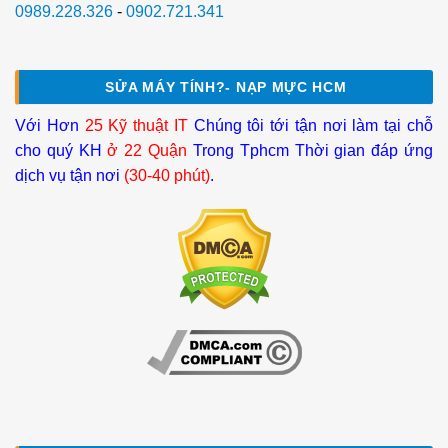
0989.228.326
-
0902.721.341
SỬA MÁY TÍNH?- NẠP MỰC HCM
Với Hơn
25 Kỹ thuật IT
Chúng tôi tới tận nơi làm tại chỗ
cho quý KH
ở 22 Quận
Trong Tphcm Thời gian đáp ứng
dịch vụ tận nơi
(30-40 phút)
.