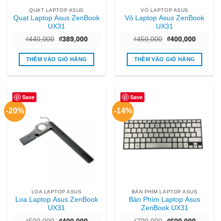
QUẠT LAPTOP ASUS
VỎ LAPTOP ASUS
Quạt Laptop Asus ZenBook
Vỏ Laptop Asus ZenBook
UX31
UX31
Giá
Giá
Giá
Giá
₫
440,000
₫
389,000
₫
450,000
₫
400,000
gốc
hiện
gốc
hiện
là:
tại
là:
tại
₫440,000.
là:
₫450,000.
là:
THÊM VÀO GIỎ HÀNG
THÊM VÀO GIỎ HÀNG
₫389,000.
₫400,00
Save
Save
-20%
-14%
LOA LAPTOP ASUS
BÀN PHÍM LAPTOP ASUS
Loa Laptop Asus ZenBook
Bàn Phím Laptop Asus
UX31
ZenBook UX31
Giá
Giá
Giá
Giá