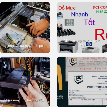
Dịch vụ nạp mực máy in
công ty sửa máy tính pci
PCI
Sửa máy tính tại nhà PCI