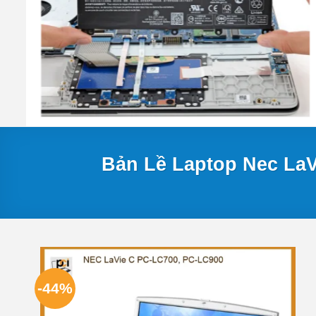
Bản Lề Laptop Nec La
-44%