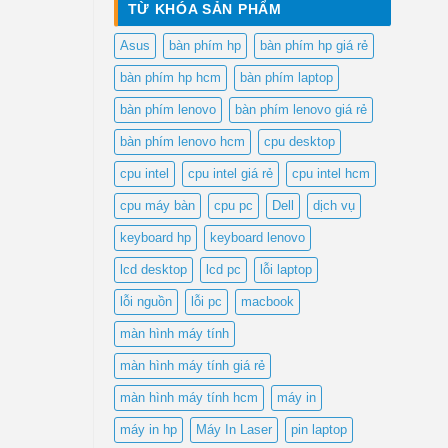
là:
tại
TỪ KHÓA SẢN PHẨM
₫700,000.
là:
₫300,000.
Asus
bàn phím hp
bàn phím hp giá rẻ
bàn phím hp hcm
bàn phím laptop
bàn phím lenovo
bàn phím lenovo giá rẻ
bàn phím lenovo hcm
cpu desktop
cpu intel
cpu intel giá rẻ
cpu intel hcm
cpu máy bàn
cpu pc
Dell
dịch vụ
keyboard hp
keyboard lenovo
lcd desktop
lcd pc
lỗi laptop
lỗi nguồn
lỗi pc
macbook
màn hình máy tính
màn hình máy tính giá rẻ
màn hình máy tính hcm
máy in
máy in hp
Máy In Laser
pin laptop