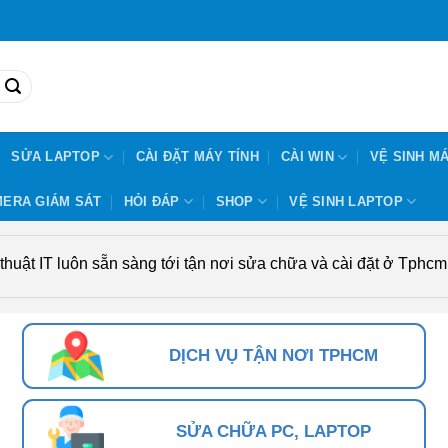
SỬA LAPTOP
CÀI ĐẶT MÁY TÍNH
CÀI WIN
VỆ SINH MÁ
ERA GIÁM SÁT
HỎI ĐÁP
SHOP
VỆ SINH LAPTOP
uật IT luôn sẵn sàng tới tận nơi sửa chữa và cài đặt ở Tphcm. 
DỊCH VỤ TẬN NƠI TPHCM
SỬA CHỮA PC, LAPTOP