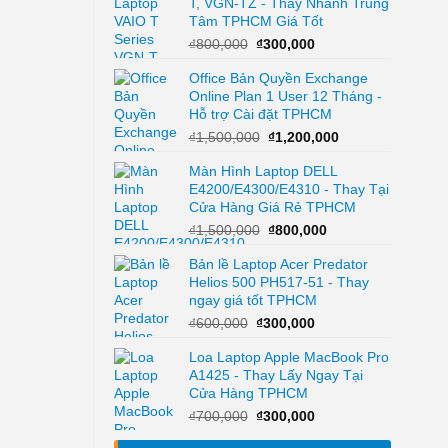
T, VGN-TZ - Thay Nhanh Trung
₫950,000.
là:
Tâm TPHCM Giá Tốt
₫650,000.
Giá
Giá
₫
800,000
₫
300,000
gốc
hiện
Office Bản Quyền Exchange
là:
tại
Online Plan 1 User 12 Tháng -
₫800,000.
là:
Hỗ trợ Cài đặt TPHCM
₫300,000.
Giá
Giá
₫
1,500,000
₫
1,200,000
gốc
hiện
Màn Hình Laptop DELL
là:
tại
E4200/E4300/E4310 - Thay Tại
₫1,500,000.
là:
Cửa Hàng Giá Rẻ TPHCM
₫1,200,000.
Giá
Giá
₫
1,500,000
₫
800,000
gốc
hiện
Bản lề Laptop Acer Predator
là:
tại
Helios 500 PH517-51 - Thay
₫1,500,000.
là:
ngay giá tốt TPHCM
₫800,000.
Giá
Giá
₫
600,000
₫
300,000
gốc
hiện
Loa Laptop Apple MacBook Pro
là:
tại
A1425 - Thay Lấy Ngay Tại
₫600,000.
là:
Cửa Hàng TPHCM
₫300,000.
Giá
Giá
₫
700,000
₫
300,000
gốc
hiện