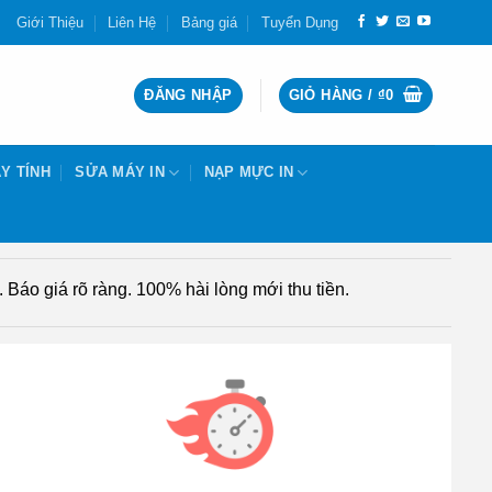
Giới Thiệu
Liên Hệ
Bảng giá
Tuyển Dụng
ĐĂNG NHẬP
GIỎ HÀNG /
₫
0
Y TÍNH
SỬA MÁY IN
NẠP MỰC IN
Báo giá rõ ràng. 100% hài lòng mới thu tiền.