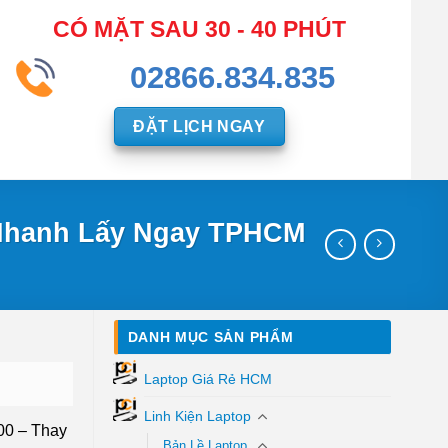
CÓ MẶT SAU 30 - 40 PHÚT
02866.834.835
ĐẶT LỊCH NGAY
 Nhanh Lấy Ngay TPHCM
DANH MỤC SẢN PHẨM
Laptop Giá Rẻ HCM
Linh Kiện Laptop
00 – Thay
Bản Lề Laptop