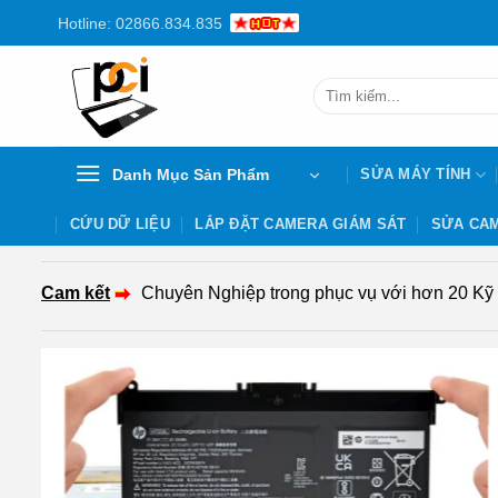
Chuyển
Hotline: 02866.834.835
đến
nội
Tìm
dung
kiếm:
Danh Mục Sản Phẩm
SỬA MÁY TÍNH
CỨU DỮ LIỆU
LẮP ĐẶT CAMERA GIÁM SÁT
SỬA CAM
Cam kết
Chuyên Nghiệp trong phục vụ với hơn 20 Kỹ th