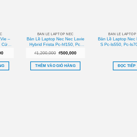
EC
BAN LE LAPTOP NEC
BAN LE LAPTOP
Vie –
Bản Lề Laptop Nec Nec Lavie
Bản Lề Laptop Nec 
, Cửa
Hybrid Frista Pc-hf150, Pc-
S Pc-ls550, Pc-ls7
hf350 Zin Chính Hãng – Thay
Hãng – Thay Thế
Giá
Giá
Giá
00
₫
1,200,000
₫
500,000
Thế Uy Tín Tphcm
Tphcm
hiện
gốc
hiện
tại
là:
tại
00.
là:
₫1,200,000.
là:
NG
THÊM VÀO GIỎ HÀNG
ĐỌC TIẾP
₫250,000.
₫500,000.