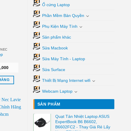
Ổ cứng Laptop
Phần Mềm Bản Quyền
Phụ Kiện Máy Tính
Sản phẩm khác
Sửa Macbook
 NEC
op
Sửa Máy Tính - Laptop
Giá
,000
Sửa Surface
hiện
tại
,000.
là:
Thiết Bị Mạng Internet wifi
 HÀNG
₫250,000.
Webcam Laptop
SẢN PHẨM
Quạt Tản Nhiệt Laptop ASUS
ExpertBook B6 B6602,
B6602FC2 - Thay Giá Rẻ Lấy