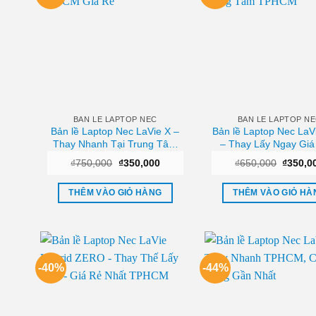
BAN LE LAPTOP NEC
BAN LE LAPTOP N
Bản lề Laptop Nec LaVie X –
Bản lề Laptop Nec LaV
Thay Nhanh Tại Trung Tâm
– Thay Lấy Ngay Giá
TPHCM Giá Rẻ
Trung Tâm TPH
Giá
Giá
Giá
₫
750,000
₫
350,000
₫
650,000
₫
350,0
gốc
hiện
gốc
là:
tại
là:
₫750,000.
là:
₫650,0
THÊM VÀO GIỎ HÀNG
THÊM VÀO GIỎ HÀ
₫350,000.
-40%
-44%