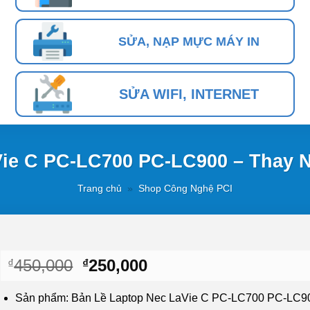
SỬA, NẠP MỰC MÁY IN
SỬA WIFI, INTERNET
Vie C PC-LC700 PC-LC900 – Thay
Trang chủ
»
Shop Công Nghệ PCI
Giá
Giá
450,000
250,000
₫
₫
gốc
hiện
là:
tại
Sản phẩm: Bản Lề Laptop Nec LaVie C PC-LC700 PC-LC9