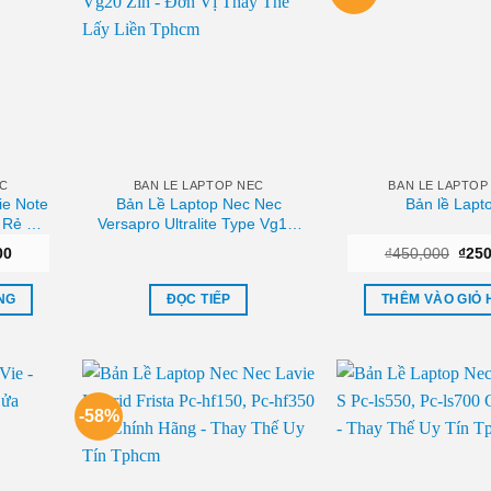
EC
BAN LE LAPTOP NEC
BAN LE LAPTOP
ie Note
Bản Lề Laptop Nec Nec
Bản lề Lapt
 Rẻ –
Versapro Ultralite Type Vg10,
CM
Vg20 Zin – Đơn Vị Thay Thế
Giá
Giá
00
₫
450,000
₫
250
Lấy Liền Tphcm
hiện
gốc
tại
là:
00.
là:
₫450
NG
ĐỌC TIẾP
THÊM VÀO GIỎ
₫350,000.
-58%