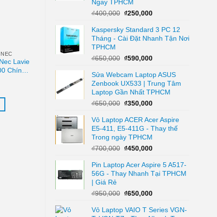
Ngay TPHCM
Giá
Giá
₫
400,000
₫
250,000
gốc
hiện
Kaspersky Standard 3 PC 12
là:
tại
Tháng - Cài Đặt Nhanh Tận Nơi
₫400,000.
là:
TPHCM
₫250,000.
 NEC
Giá
Giá
₫
650,000
₫
590,000
Nec Lavie
gốc
hiện
00 Chính
Sửa Webcam Laptop ASUS
là:
tại
 Uy Tín
Zenbook UX533 | Trung Tâm
₫650,000.
là:
Laptop Gần Nhất TPHCM
₫590,000.
Giá
Giá
₫
650,000
₫
350,000
gốc
hiện
Vỏ Laptop ACER Acer Aspire
là:
tại
E5-411, E5-411G - Thay thế
₫650,000.
là:
Trong ngày TPHCM
₫350,000.
Giá
Giá
₫
700,000
₫
450,000
gốc
hiện
Pin Laptop Acer Aspire 5 A517-
là:
tại
56G - Thay Nhanh Tại TPHCM
₫700,000.
là:
| Giá Rẻ
₫450,000.
Giá
Giá
₫
950,000
₫
650,000
gốc
hiện
Vỏ Laptop VAIO T Series VGN-
là:
tại