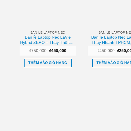
BAN LE LAPTOP NEC
BAN LE LAPTOP N
Bản lề Laptop Nec LaVie
Bản lề Laptop Nec La
Hybrid ZERO – Thay Thế Lấy
Thay Nhanh TPHCM
Liền – Giá Rẻ Nhất TPHCM
Hàng Gần Nhất
Giá
Giá
Giá
₫
750,000
₫
450,000
₫
450,000
₫
250,0
gốc
hiện
gốc
là:
tại
là:
₫750,000.
là:
₫450,0
THÊM VÀO GIỎ HÀNG
THÊM VÀO GIỎ HÀ
₫450,000.