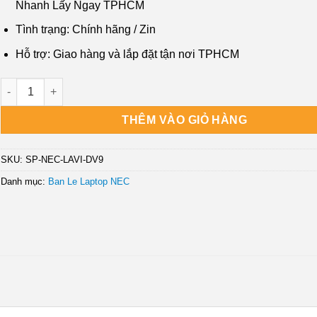
₫450,000.
là:
Nhanh Lấy Ngay TPHCM
₫250,000.
Tình trạng: Chính hãng / Zin
Hỗ trợ: Giao hàng và lắp đặt tận nơi TPHCM
Bản Lề Laptop Nec LaVie C PC-LC700 PC-LC900 - Thay Nhanh L
THÊM VÀO GIỎ HÀNG
SKU:
SP-NEC-LAVI-DV9
Danh mục:
Ban Le Laptop NEC