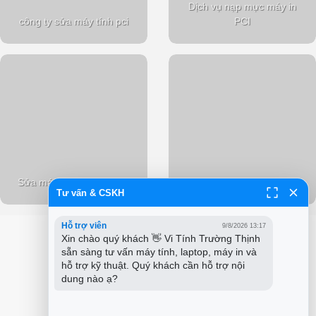
Dịch vụ nạp mực máy in
công ty sửa máy tính pci
PCI
Sửa máy tính tại nhà PCI
Tư vấn & CSKH
Hỗ trợ viên
9/8/2026 13:17
Xin chào quý khách 👋 Vi Tính Trường Thịnh 
sẵn sàng tư vấn máy tính, laptop, máy in và 
hỗ trợ kỹ thuật. Quý khách cần hỗ trợ nội 
dung nào ạ?
CÔNG TY TNHH GIẢI PHÁP TIN HỌC PCI