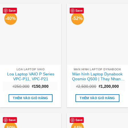
Save
Save
-40%
-52%
LOA LAPTOP VAIO
MAN HINH LAPTOP DYNABOOK
Loa Laptop VAIO P Series
Màn hình Laptop Dynabook
VPC-P11, VPC-P21
Qosmio Q500 | Thay Nhanh
Tại Cửa Hàng TPHCM
Giá
Giá
Giá
Giá
₫
250,000
₫
150,000
₫
2,500,000
₫
1,200,000
gốc
hiện
gốc
hiện
là:
tại
là:
tại
₫250,000.
là:
₫2,500,000.
là:
THÊM VÀO GIỎ HÀNG
THÊM VÀO GIỎ HÀNG
₫150,000.
₫1,2
Save
Save
-50%
-44%