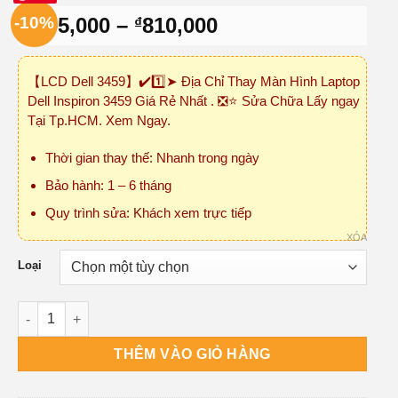
Khoảng
-10%
495,000
–
810,000
₫
₫
giá:
từ
【LCD Dell 3459】✔️1️⃣➤ Địa Chỉ Thay Màn Hình Laptop
₫495,000
Dell Inspiron 3459 Giá Rẻ Nhất . ❎⭐ Sửa Chữa Lấy ngay
đến
Tại Tp.HCM. Xem Ngay.
₫810,000
Thời gian thay thế: Nhanh trong ngày
Bảo hành: 1 – 6 tháng
Quy trình sửa: Khách xem trực tiếp
XÓA
Loại
Màn Hình Laptop Dell Inspiron 3459 số lượng
THÊM VÀO GIỎ HÀNG