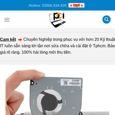
Chuyển
Hotline: 02866.834.835
đến
nội
dung
Cam kết
Chuyên Nghiệp trong phục vụ với hơn 20 Kỹ thuậ
IT luôn sẵn sàng tới tận nơi sửa chữa và cài đặt ở Tphcm. Báo
giá rõ ràng. 100% hài lòng mới thu tiền.