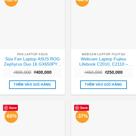
FAN LAPTOP ASUS
WEBCAM LAPTOP FUJITSU
Sửa Fan Laptop ASUS ROG
Webcam Laptop Fujitsu
Zephyrus Duo 16 GX650PY –
Lifebook C2010, C2110 –
Nhanh Chóng | TPHCM Giá
Thay Nhanh TPHCM
Giá
Giá
Giá
Giá
₫
800,000
₫
400,000
₫
450,000
₫
250,000
Rẻ
gốc
hiện
gốc
hiện
là:
tại
là:
tại
₫800,000.
là:
₫450,000.
là:
THÊM VÀO GIỎ HÀNG
THÊM VÀO GIỎ HÀNG
₫400,000.
₫250,0
Save
Save
-60%
-37%