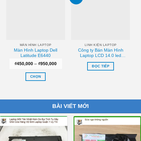
biến
biến
thể.
thể.
Các
Các
tùy
tùy
chọn
chọn
có
có
thể
thể
MÀN HÌNH LAPTOP
LINH KIỆN LAPTOP
Màn Hình Laptop Dell
Công ty Bán Màn Hình
được
được
Latitude E6440
Laptop LCD 14.0 led
chọn
chọn
B140XW01 Sài gòn
Khoảng
₫
450,000
–
₫
950,000
trên
trên
ĐỌC TIẾP
giá:
trang
trang
từ
₫450,000
CHỌN
sản
sản
đến
₫950,000
Sản
phẩm
phẩm
phẩm
này
có
BÀI VIẾT MỚI
nhiều
biến
thể.
Các
tùy