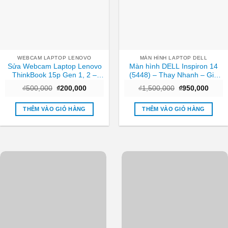
WEBCAM LAPTOP LENOVO
MÀN HÌNH LAPTOP DELL
Sửa Webcam Laptop Lenovo
Màn hình DELL Inspiron 14
ThinkBook 15p Gen 1, 2 –
(5448) – Thay Nhanh – Giá
Trung tâm sửa nhanh TPHCM
Rẻ TPHCM
Giá
Giá
Giá
Giá
₫
500,000
₫
200,000
₫
1,500,000
₫
950,000
| Giá rẻ
gốc
hiện
gốc
hiện
là:
tại
là:
tại
₫500,000.
là:
₫1,500,000.
là:
THÊM VÀO GIỎ HÀNG
THÊM VÀO GIỎ HÀNG
₫200,000.
₫950,