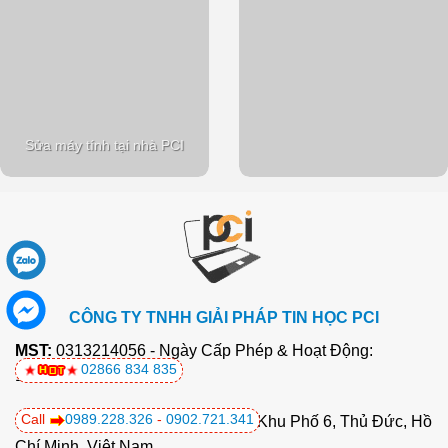
Sửa máy tính tại nhà PCI
CÔNG TY TNHH GIẢI PHÁP TIN HỌC PCI
MST:
0313214056 - Ngày Cấp Phép & Hoạt Động:
02866 834 835
17/04/2015
Call
0989.228.326
-
0902.721.341
Địa chỉ:
415a Đ. Nguyễn Văn Bá, Khu Phố 6, Thủ Đức, Hồ
Chí Minh, Việt Nam