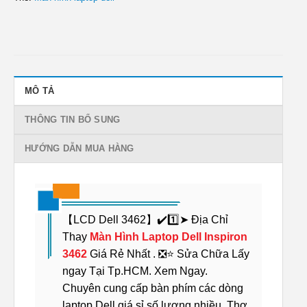
MÔ TẢ
THÔNG TIN BỔ SUNG
HƯỚNG DẪN MUA HÀNG
【LCD Dell 3462】✔️1️⃣➤ Địa Chỉ
Thay
Màn Hình Laptop Dell Inspiron
3462
Giá Rẻ Nhất . ❎⭐ Sửa Chữa Lấy
ngay Tại Tp.HCM. Xem Ngay.
Chuyên cung cấp bàn phím các dòng
laptop Dell giá sỉ số lượng nhiều. Thợ