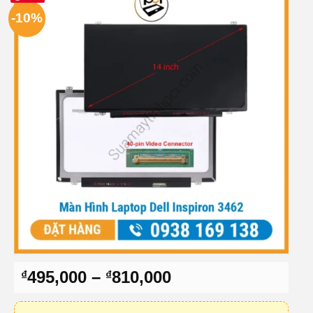
-10%
Khoảng
495,000
–
810,000
₫
₫
giá:
từ