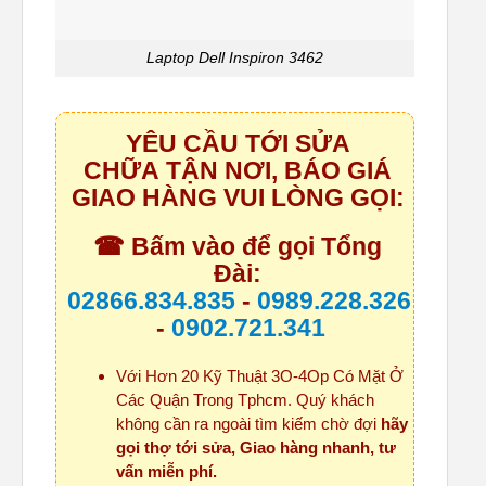
Laptop Dell Inspiron 3462
YÊU CẦU TỚI SỬA
CHỮA TẬN NƠI, BÁO GIÁ
GIAO HÀNG VUI LÒNG GỌI:
☎ Bấm vào để gọi Tổng
Đài:
02866.834.835
-
0989.228.326
-
0902.721.341
Với Hơn 20 Kỹ Thuật 3O-4Op Có Mặt Ở
Các Quận Trong Tphcm. Quý khách
không cần ra ngoài tìm kiếm chờ đợi
hãy
gọi thợ tới sửa, Giao hàng nhanh, tư
vấn miễn phí.