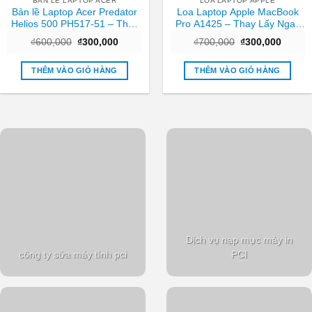
BẢN LỀ LAPTOP ACER
LOA LAPTOP APPLE
Bản lề Laptop Acer Predator
Loa Laptop Apple MacBook
Helios 500 PH517-51 – Thay
Pro A1425 – Thay Lấy Ngay
ngay giá tốt TPHCM
Tại Cửa Hàng TPHCM
Giá
Giá
Giá
Giá
₫
600,000
₫
300,000
₫
700,000
₫
300,000
gốc
hiện
gốc
hiện
là:
tại
là:
tại
₫600,000.
là:
₫700,000.
là:
THÊM VÀO GIỎ HÀNG
THÊM VÀO GIỎ HÀNG
₫300,000.
₫300,0
Dịch vụ nạp mực máy in
công ty sửa máy tính pci
PCI