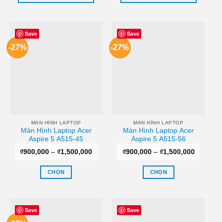
Save
Save
-27%
-27%
MÀN HÌNH LAPTOP
MÀN HÌNH LAPTOP
Màn Hình Laptop Acer
Màn Hình Laptop Acer
Aspire 5 A515-45
Aspire 5 A515-56
Khoảng
Khoảng
₫
900,000
–
₫
1,500,000
₫
900,000
–
₫
1,500,000
giá:
giá:
từ
từ
₫900,000
₫900,00
CHỌN
CHỌN
đến
đến
₫1,500,000
₫1,500,
Sản
Sản
phẩm
phẩm
này
này
Save
Save
có
có