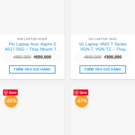
PIN LAPTOP ACER
VO LAPTOP VAIO
Pin Laptop Acer Aspire 5
Vỏ Laptop VAIO T Series
A517-56G – Thay Nhanh Tại
VGN-T, VGN-TZ – Thay
TPHCM | Giá Rẻ
Nhanh Trung Tâm TPHCM
Giá
Giá
Giá
Giá
₫
950,000
₫
650,000
₫
800,000
₫
300,000
Giá Tốt
gốc
hiện
gốc
hiện
là:
tại
là:
tại
₫950,000.
là:
₫800,000.
là:
THÊM VÀO GIỎ HÀNG
THÊM VÀO GIỎ HÀNG
₫650,000.
₫300,0
Save
Save
-20%
-47%