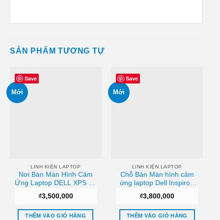
SẢN PHẨM TƯƠNG TỰ
Save
Save
Mới
Mới
LINH KIỆN LAPTOP
LINH KIỆN LAPTOP
Nơi Bán Màn Hình Cảm
Chỗ Bán Màn hình cảm
Ứng Laptop DELL XPS 14
ứng laptop Dell Inspiron
L421X ,0W3V10-Nguyên
13-
₫
3,500,000
₫
3,800,000
Cụm Giá tốt
5368/7378/7368/5378/5379
FHD Touch Screen
B133HAB01.0 Giá tốt
THÊM VÀO GIỎ HÀNG
THÊM VÀO GIỎ HÀNG