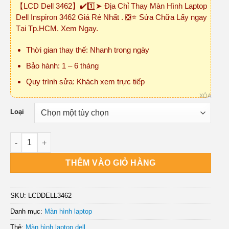
【LCD Dell 3462】✔️1️⃣➤ Địa Chỉ Thay Màn Hình Laptop
₫495,000
Dell Inspiron 3462 Giá Rẻ Nhất . ❎⭐ Sửa Chữa Lấy ngay
đến
Tại Tp.HCM. Xem Ngay.
₫810,000
Thời gian thay thế: Nhanh trong ngày
Bảo hành: 1 – 6 tháng
Quy trình sửa: Khách xem trực tiếp
XÓA
Loại
Màn Hình Laptop Dell Inspiron 3462 số lượng
THÊM VÀO GIỎ HÀNG
SKU:
LCDDELL3462
Danh mục:
Màn hình laptop
Thẻ:
Màn hình laptop dell