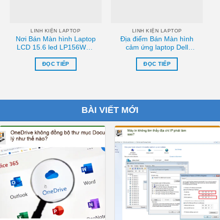
chọn
chọn
có
có
thể
thể
LINH KIỆN LAPTOP
LINH KIỆN LAPTOP
Nơi Bán Màn hình Laptop
Địa điểm Bán Màn hình
được
được
LCD 15.6 led LP156WH4
cảm ứng laptop Dell
chọn
chọn
TLN1 fit
Inspiron 7559 touchscren
trên
trên
LP156WH4,TLN2/TLA1/TLB1
– LP156UD2-SPA2 Sài
ĐỌC TIẾP
ĐỌC TIẾP
trang
trang
Tphcm
gòn
sản
sản
phẩm
phẩm
BÀI VIẾT MỚI