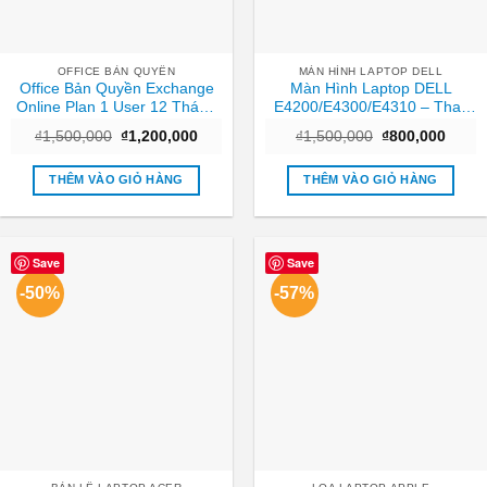
OFFICE BẢN QUYỀN
MÀN HÌNH LAPTOP DELL
Office Bản Quyền Exchange
Màn Hình Laptop DELL
Online Plan 1 User 12 Tháng
E4200/E4300/E4310 – Thay
– Hỗ trợ Cài đặt TPHCM
Tại Cửa Hàng Giá Rẻ TPHCM
Giá
Giá
Giá
Giá
₫
1,500,000
₫
1,200,000
₫
1,500,000
₫
800,000
gốc
hiện
gốc
hiện
là:
tại
là:
tại
₫1,500,000.
là:
₫1,500,000.
là:
THÊM VÀO GIỎ HÀNG
THÊM VÀO GIỎ HÀNG
₫1,200,000.
₫800,
Save
Save
-50%
-57%