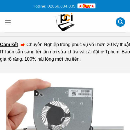
Chuyển
Hotline: 02866.834.835
đến
nội
dung
Cam kết
Chuyên Nghiệp trong phục vụ với hơn 20 Kỹ thuậ
IT luôn sẵn sàng tới tận nơi sửa chữa và cài đặt ở Tphcm. Báo
giá rõ ràng. 100% hài lòng mới thu tiền.