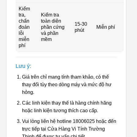
Kiểm
tra,
Kiểm tra
chẩn
toàn diện
15-30
đoán
phần cứng
Miễn phí
phút
lỗi
và phần
miễn
mềm
phí
Lưu ý:
Giá trên chỉ mang tính tham khảo, có thể
thay đổi tùy theo dòng máy và mức độ hư
hỏng.
Các linh kiện thay thế là hàng chính hãng
hoặc linh kiện tương thích cao cấp.
Vui lòng liên hệ hotline 18006025 hoặc đến
trực tiếp tại Cửa Hàng Vi Tính Trường
Thịnh để được tư vấn chi tiết.