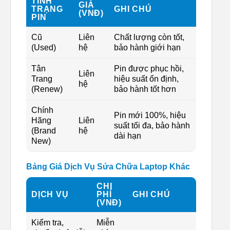
TÌNH
GIÁ
TRẠNG
GHI CHÚ
(VNĐ)
PIN
Cũ
Liên
Chất lượng còn tốt,
(Used)
hệ
bảo hành giới hạn
Tân
Pin được phục hồi,
Liên
Trang
hiệu suất ổn định,
hệ
(Renew)
bảo hành tốt hơn
Chính
Pin mới 100%, hiệu
Hãng
Liên
suất tối đa, bảo hành
(Brand
hệ
dài hạn
New)
Bảng Giá Dịch Vụ Sửa Chữa Laptop Khác
CHI
DỊCH VỤ
PHÍ
GHI CHÚ
(VNĐ)
Kiểm tra,
Miễn