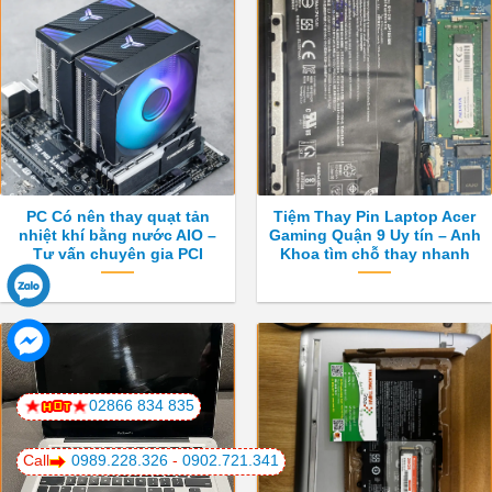
PC Có nên thay quạt tản
Tiệm Thay Pin Laptop Acer
nhiệt khí bằng nước AIO –
Gaming Quận 9 Uy tín – Anh
Tư vấn chuyên gia PCI
Khoa tìm chỗ thay nhanh
02866 834 835
Call
0989.228.326
-
0902.721.341