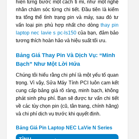
hiện từng bước một cách tỉ mỉ, như một nghệ
nhân chăm sóc từng chi tiết. Đầu tiên là kiểm
tra tổng thể tình trạng pin và máy, sau đó tư
vấn loại pin phù hợp nhất cho dòng
thay pin
laptop nec lavie s pc-ls150
của bạn, đảm bảo
tương thích hoàn hảo và hiệu suất tối ưu.
Bảng Giá Thay Pin Và Dịch Vụ: “Minh
Bạch” Như Một Lời Hứa
Chúng tôi hiểu rằng chi phí là một yếu tố quan
trọng. Vì vậy, Sửa Máy Tính PCI luôn cam kết
cung cấp bảng giá rõ ràng, minh bạch, không
phát sinh phụ phí. Bạn sẽ được tư vấn chi tiết
về các tùy chọn pin (cũ, tân trang, chính hãng)
và chi phí dịch vụ trước khi quyết định.
Bảng Giá Pin Laptop NEC LaVie N Series