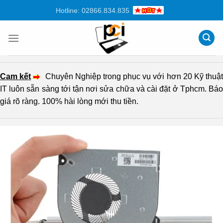
Chuyển
Hotline: 02866.834.835
đến
nội
dung
Cam kết
Chuyên Nghiệp trong phục vụ với hơn 20 Kỹ thuậ
IT luôn sẵn sàng tới tận nơi sửa chữa và cài đặt ở Tphcm. Báo
giá rõ ràng. 100% hài lòng mới thu tiền.