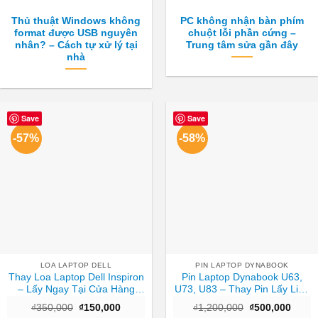
Thủ thuật Windows không
PC không nhận bàn phím
format được USB nguyên
chuột lỗi phần cứng –
nhân? – Cách tự xử lý tại
Trung tâm sửa gần đây
nhà
Save
Save
-57%
-58%
LOA LAPTOP DELL
PIN LAPTOP DYNABOOK
Thay Loa Laptop Dell Inspiron
Pin Laptop Dynabook U63,
– Lấy Ngay Tại Cửa Hàng
U73, U83 – Thay Pin Lấy Liền
TPHCM
TPHCM Giá Rẻ
Giá
Giá
Giá
Giá
₫
350,000
₫
150,000
₫
1,200,000
₫
500,000
gốc
hiện
gốc
hiện