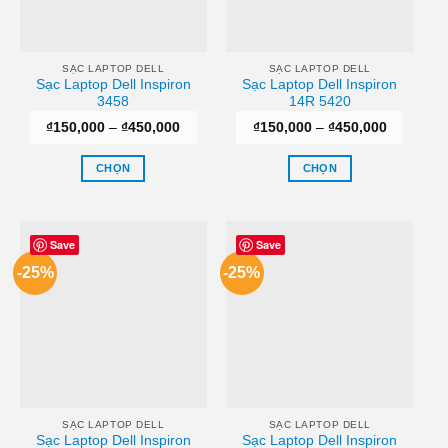
SẠC LAPTOP DELL
SẠC LAPTOP DELL
Sạc Laptop Dell Inspiron
Sạc Laptop Dell Inspiron
3458
14R 5420
Khoảng
Khoảng
₫
150,000
–
₫
450,000
₫
150,000
–
₫
450,000
giá:
giá:
từ
từ
₫150,000
₫150,000
CHỌN
CHỌN
đến
đến
₫450,000
₫450,000
Sản
Sản
phẩm
phẩm
này
này
Save
Save
có
có
-25%
-25%
nhiều
nhiều
biến
biến
thể.
thể.
Các
Các
tùy
tùy
chọn
chọn
có
có
thể
thể
SẠC LAPTOP DELL
SẠC LAPTOP DELL
Sạc Laptop Dell Inspiron
Sạc Laptop Dell Inspiron
được
được