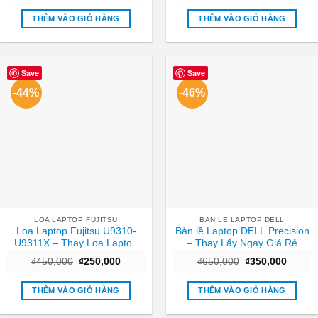
là:
tại
là:
tại
₫350,000.
là:
₫1,200,000.
là:
THÊM VÀO GIỎ HÀNG
THÊM VÀO GIỎ HÀNG
₫150,000.
₫500,
Save
Save
-44%
-46%
LOA LAPTOP FUJITSU
BAN LE LAPTOP DELL
Loa Laptop Fujitsu U9310-
Bản lề Laptop DELL Precision
U9311X – Thay Loa Laptop
– Thay Lấy Ngay Giá Rẻ
TPHCM | Lấy Ngay Giá Rẻ
TPHCM
Giá
Giá
Giá
Giá
₫
450,000
₫
250,000
₫
650,000
₫
350,000
gốc
hiện
gốc
hiện
là:
tại
là:
tại
₫450,000.
là:
₫650,000.
là:
THÊM VÀO GIỎ HÀNG
THÊM VÀO GIỎ HÀNG
₫250,000.
₫350,0