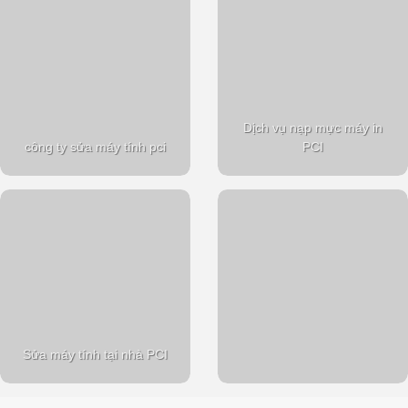
Dịch vụ nạp mực máy in
công ty sửa máy tính pci
PCI
Sửa máy tính tại nhà PCI