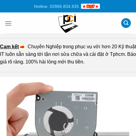
Chuyển
Hotline: 02866.834.835
đến
nội
dung
Cam kết
Chuyên Nghiệp trong phục vụ với hơn 20 Kỹ thuậ
IT luôn sẵn sàng tới tận nơi sửa chữa và cài đặt ở Tphcm. Báo
giá rõ ràng. 100% hài lòng mới thu tiền.