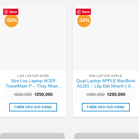
Save
Save
-50%
-34%
LOA LAPTOP ACER
FAN LAPTOP APPLE
Sửa Loa Laptop ACER
Quạt Laptop APPLE MacBook
TravelMate P – Thay Nhanh
A1181 – Lắp Đặt Nhanh | Giá
Tại Trung Tâm TPHCM Giá
Rẻ TPHCM
Giá
Giá
Giá
Giá
₫
500,000
₫
250,000
₫
380,000
₫
250,000
Tốt
gốc
hiện
gốc
hiện
là:
tại
là:
tại
₫500,000.
là:
₫380,000.
là:
THÊM VÀO GIỎ HÀNG
THÊM VÀO GIỎ HÀNG
₫250,000.
₫250,0