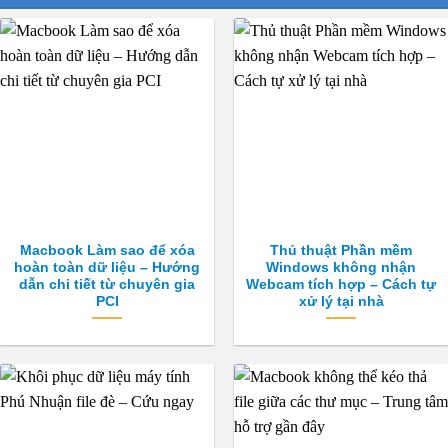
biến
biến
thể.
thể.
Các
Các
tùy
tùy
chọn
chọn
có
có
thể
thể
được
được
chọn
chọn
trên
trên
trang
trang
Macbook Làm sao để xóa
Thủ thuật Phần mềm
sản
sản
hoàn toàn dữ liệu – Hướng
Windows không nhận
phẩm
phẩm
dẫn chi tiết từ chuyên gia
Webcam tích hợp – Cách tự
PCI
xử lý tại nhà