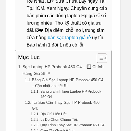
Rẻ Nhất . ❎⭐ Sửa Chữa Lấy ngay Tại
Tp.HCM. Xem Ngay. Chuyên cung cấp
bàn phím các dòng laptop Hp giá sỉ số
lượng nhiều. Thợ kỹ thuật có giá ưu
đãi. ❎❤️ Địa điểm, chỗ, nơi, trung tâm
cửa hàng
bán sạc laptop giá rẻ
uy tín.
Bảo hành 1 đổi 1 nếu có lỗi.
Mục Lục
Sạc Laptop HP Probook 450 G4 – 1️⃣ Chính
Hãng Giá Sỉ ™
Bảng Giá Sạc Laptop HP Probook 450 G4
– Cập nhật chi tiết !!!
Bảng giá linh kiện Laptop HP Probook
450 G4
Tại Sao Cần Thay Sạc HP Probook 450
G4:
Địa Chỉ Liên Hệ:
Lý Do Chọn Chúng Tôi:
Quy Trình Thay Sạc HP Probook 450 G4:
Cảm Ơn Khách Hàng: