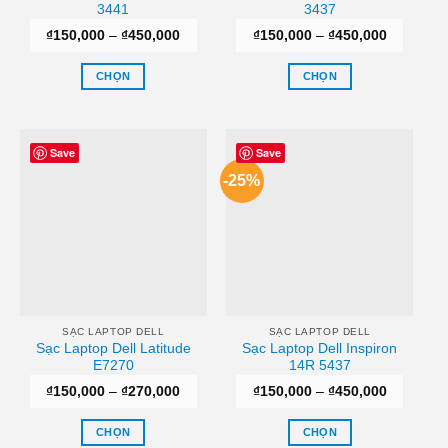
3441
3437
chọn
chọn
Khoảng
Khoảng
₫
150,000
–
₫
450,000
₫
150,000
–
₫
450,000
trên
trên
giá:
giá:
trang
trang
từ
từ
₫150,000
₫150,000
CHỌN
CHỌN
sản
sản
đến
đến
₫450,000
₫450,000
Sản
Sản
phẩm
phẩm
phẩm
phẩm
này
này
Save
Save
có
có
-25%
nhiều
nhiều
biến
biến
thể.
thể.
Các
Các
tùy
tùy
chọn
chọn
có
có
thể
thể
SẠC LAPTOP DELL
SẠC LAPTOP DELL
Sạc Laptop Dell Latitude
Sạc Laptop Dell Inspiron
được
được
E7270
14R 5437
chọn
chọn
Khoảng
Khoảng
₫
150,000
–
₫
270,000
₫
150,000
–
₫
450,000
trên
trên
giá:
giá:
trang
trang
từ
từ
₫150,000
₫150,000
CHỌN
CHỌN
sản
sản
đến
đến