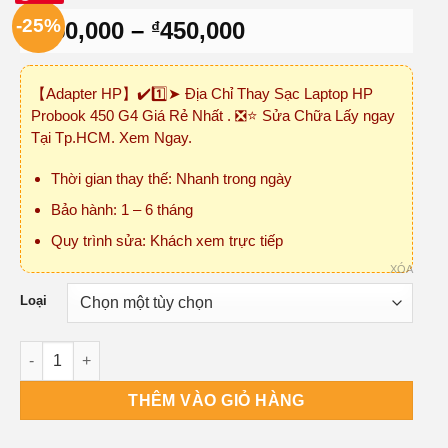
-25%
Khoảng
150,000
–
450,000
₫
₫
giá:
từ
【Adapter HP】✔️1️⃣➤ Địa Chỉ Thay Sạc Laptop HP
₫150,000
Probook 450 G4 Giá Rẻ Nhất . ❎⭐ Sửa Chữa Lấy ngay
đến
Tại Tp.HCM. Xem Ngay.
₫450,000
Thời gian thay thế: Nhanh trong ngày
Bảo hành: 1 – 6 tháng
Quy trình sửa: Khách xem trực tiếp
XÓA
Loại
Sạc Laptop HP Probook 450 G4 số lượng
THÊM VÀO GIỎ HÀNG