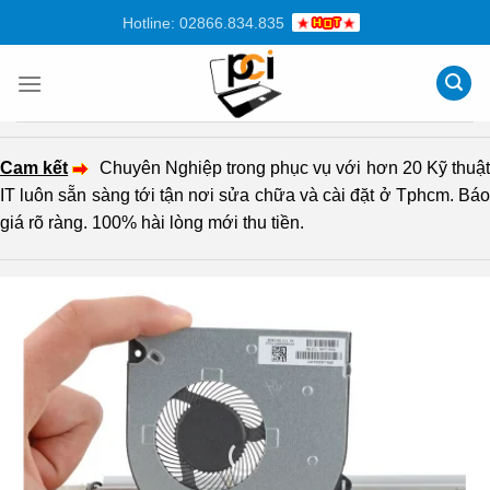
Chuyển
Hotline: 02866.834.835
đến
nội
dung
Cam kết
Chuyên Nghiệp trong phục vụ với hơn 20 Kỹ thuậ
IT luôn sẵn sàng tới tận nơi sửa chữa và cài đặt ở Tphcm. Báo
giá rõ ràng. 100% hài lòng mới thu tiền.