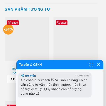
SẢN PHẨM TƯƠNG TỰ
Save
Save
-24%
Tư vấn & CSKH
BẢN LỀ LAPTOP
BẢN LỀ LAPTOP
Bản Lề Laptop Acer
Bản Lề Laptop Dell
Aspire 5 A515-54G
Precision 5530
Hỗ trợ viên
7/8/2026 14:33
Khoảng
Khoảng
₫
190,000
–
₫
400,000
₫
350,000
–
₫
710,000
Xin chào quý khách 👋 Vi Tính Trường Thịnh 
giá:
giá:
sẵn sàng tư vấn máy tính, laptop, máy in và 
từ
từ
₫190,000
₫350,000
hỗ trợ kỹ thuật. Quý khách cần hỗ trợ nội 
CHỌN
CHỌN
đến
đến
dung nào ạ?
₫400,000
₫710,000
Sản
Sản
phẩm
phẩm
này
này