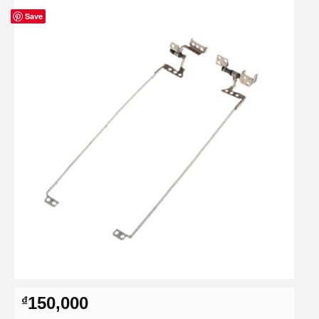
Save
150,000
₫