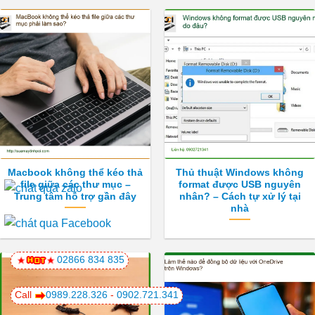
Macbook không thể kéo thả
Thủ thuật Windows không
file giữa các thư mục –
format được USB nguyên
Trung tâm hỗ trợ gần đây
nhân? – Cách tự xử lý tại
nhà
02866 834 835
Call
0989.228.326
-
0902.721.341