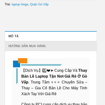
Thẻ:
laptop hinge
,
Quận Gò Vấp
MÔ TẢ
HƯỚNG DẪN MUA HÀNG
【Dịch Vụ】1️⃣❤️➤ Cung Câp Và
Thay
Bản Lề Laptop Tận Nơi Giá Rẻ Ở Gò
Vấp
. Trung Tâm ⭐⭐⭐ Chuyên Sửa –
Thay – Gia Cố Bản Lề Cho Máy Tính
Xách Tay Với Giá Rẻ
Công ty PCI cung cấp dịch vụ thay bản