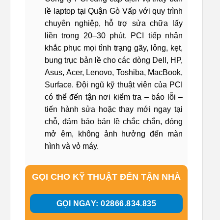
lề laptop tại Quận Gò Vấp với quy trình
chuyên nghiệp, hỗ trợ sửa chữa lấy
liền trong 20–30 phút. PCI tiếp nhận
khắc phục mọi tình trạng gãy, lỏng, kẹt,
bung trục bản lề cho các dòng Dell, HP,
Asus, Acer, Lenovo, Toshiba, MacBook,
Surface. Đội ngũ kỹ thuật viên của PCI
có thể đến tận nơi kiểm tra – báo lỗi –
tiến hành sửa hoặc thay mới ngay tại
chỗ, đảm bảo bản lề chắc chắn, đóng
mở êm, không ảnh hưởng đến màn
hình và vỏ máy.
GỌI CHO KỸ THUẬT ĐẾN TẬN NHÀ
GỌI NGAY: 02866.834.835