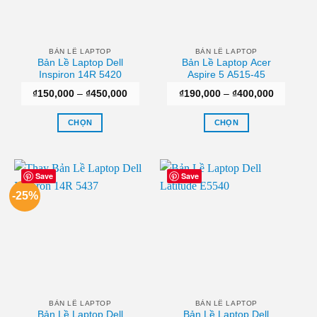
tùy
tùy
chọn
chọn
có
có
thể
thể
BẢN LỀ LAPTOP
BẢN LỀ LAPTOP
Bản Lề Laptop Dell
Bản Lề Laptop Acer
được
được
Inspiron 14R 5420
Aspire 5 A515-45
chọn
chọn
Khoảng
Khoảng
₫
150,000
–
₫
450,000
₫
190,000
–
₫
400,000
trên
trên
giá:
giá:
trang
trang
từ
từ
₫150,000
₫190,000
CHỌN
CHỌN
sản
sản
đến
đến
₫450,000
₫400,000
Sản
Sản
phẩm
phẩm
phẩm
phẩm
này
này
Save
Save
có
có
-25%
nhiều
nhiều
biến
biến
thể.
thể.
Các
Các
tùy
tùy
chọn
chọn
có
có
thể
thể
BẢN LỀ LAPTOP
BẢN LỀ LAPTOP
Bản Lề Laptop Dell
Bản Lề Laptop Dell