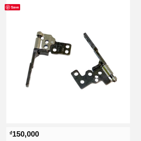
Save
150,000
₫