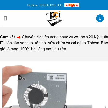
Chuyển
Hotline: 02866.834.835
đến
nội
dung
Cam kết
Chuyên Nghiệp trong phục vụ với hơn 20 Kỹ thuậ
IT luôn sẵn sàng tới tận nơi sửa chữa và cài đặt ở Tphcm. Báo
giá rõ ràng. 100% hài lòng mới thu tiền.