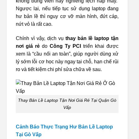
không bung viền hay nghiêng lệch nắp máy.
Ngược lại, nếu tiếp tục sử dụng laptop đang
hư bản lề thì nguy cơ vỡ màn hình, đứt cáp,
nứt vỏ là rất cao.
Chính vì vậy, dịch vụ
thay bản lề laptop tận
nơi giá rẻ
do
Công Ty PCI
triển khai được
xem là “cầu nối an toàn”, giúp người dùng xử
lý sớm lỗi cơ học này ngay tại chỗ, hạn chế rủi
ro và tiết kiệm chi phí sửa chữa về sau.
Thay Bản Lề Laptop Tận Nơi Giá Rẻ Tại Quận Gò
Vấp
Cảnh Báo Thực Trạng Hư Bản Lề Laptop
Tại Gò Vấp