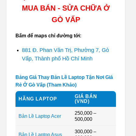
MUA BÁN - SỬA CHỮA Ở
GÒ VẤP
Bấm để maps chỉ đường tới:
881 Đ. Phan Văn Trị, Phường 7, Gò
Vấp, Thành phố Hồ Chí Minh
Bảng Giá Thay Bản Lề Laptop Tận Nơi Giá
Rẻ Ở Gò Vấp (Tham Khảo)
GIÁ BÁN
HÃNG LAPTOP
(VND)
250,000 –
Bản Lề Laptop Acer
500,000
300,000 –
Bản Lề Laptop Asus