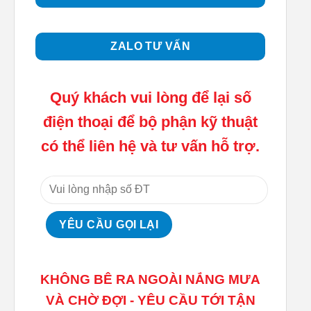
ZALO TƯ VẤN
Quý khách vui lòng để lại số
điện thoại để bộ phận kỹ thuật
có thể liên hệ và tư vấn hỗ trợ.
KHÔNG BÊ RA NGOÀI NẮNG MƯA
VÀ CHỜ ĐỢI - YÊU CẦU TỚI TẬN