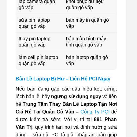
lắp camera quận
khôi phục dữ liệu
gò vấp
quận gò vấp
sửa pin laptop
bán máy in quận gò
quận gò vấp
vấp
thay pin laptop
bán màn hình máy
quận gò vấp
tính quận gò vấp
làm cell pin laptop
bán laptop quận gò
quận gò vấp
vấp
Bản Lề Laptop Bị Hư – Liên Hệ PCI Ngay
Nếu bạn đang gặp các dấu hiệu kẹt, cứng,
lệch bản lề, hãy
ngưng sử dụng ngay
và liên
hệ
Trung Tâm Thay Bản Lề Laptop Tận Nơi
Giá Rẻ Tại Quận Gò Vấp –
Công Ty PCI
để
được kiểm tra sớm. Với vị trí tại
881 Phan
Văn Trị
, quy trình tận nơi và định hướng sửa
đúng – sửa đủ, PCI là giải pháp an toàn giúp