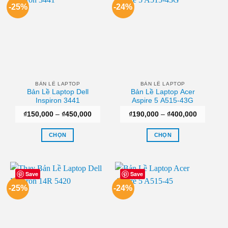
-25%
-24%
BẢN LỀ LAPTOP
BẢN LỀ LAPTOP
Bản Lề Laptop Dell
Bản Lề Laptop Acer
Inspiron 3441
Aspire 5 A515-43G
Khoảng
Khoảng
₫
150,000
–
₫
450,000
₫
190,000
–
₫
400,000
giá:
giá:
từ
từ
₫150,000
₫190,000
CHỌN
CHỌN
đến
đến
₫450,000
₫400,000
Sản
Sản
phẩm
phẩm
này
này
Save
Save
có
có
-25%
-24%
nhiều
nhiều
biến
biến
thể.
thể.
Các
Các