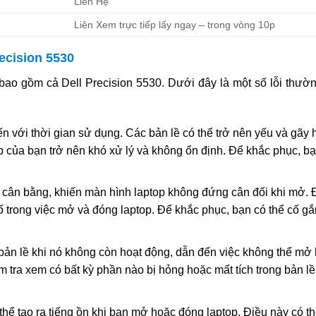
Liên Hệ
Liên Xem trực tiếp lấy ngay – trong vòng 10p
ecision 5530
, bao gồm cả Dell Precision 5530. Dưới đây là một số lỗi thườ
n với thời gian sử dụng. Các bản lề có thể trở nên yếu và gãy 
top của bạn trở nên khó xử lý và không ổn định. Để khắc phục, b
ự cân bằng, khiến màn hình laptop không đứng cân đối khi mở. 
 trong việc mở và đóng laptop. Để khắc phục, bạn có thể cố g
 bản lề khi nó không còn hoạt động, dẫn đến việc không thể mở
 tra xem có bất kỳ phần nào bị hỏng hoặc mất tích trong bản lề
ể tạo ra tiếng ồn khi bạn mở hoặc đóng laptop. Điều này có t