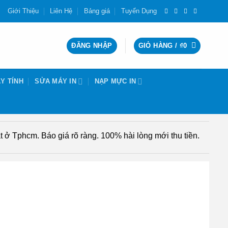
Giới Thiệu
Liên Hệ
Bảng giá
Tuyển Dụng
ĐĂNG NHẬP
GIỎ HÀNG /
₫
0
Y TÍNH
SỬA MÁY IN
NẠP MỰC IN
 ở Tphcm. Báo giá rõ ràng. 100% hài lòng mới thu tiền.