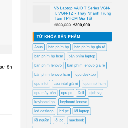
gốc
hiện
Vỏ Laptop VAIO T Series VGN-
là:
tại
T, VGN-TZ - Thay Nhanh Trung
₫950,000.
là:
Tâm TPHCM Giá Tốt
₫650,000.
Giá
Giá
₫
800,000
₫
300,000
gốc
hiện
là:
tại
TỪ KHÓA SẢN PHẨM
₫800,000.
là:
₫300,000.
Asus
bàn phím hp
bàn phím hp giá rẻ
bàn phím hp hcm
bàn phím laptop
bàn phím lenovo
bàn phím lenovo giá rẻ
 sự ổn
bàn phím lenovo hcm
cpu desktop
cpu intel
cpu intel giá rẻ
cpu intel hcm
cpu máy bàn
cpu pc
Dell
dịch vụ
keyboard hp
keyboard lenovo
lcd desktop
lcd pc
lỗi laptop
lỗi nguồn
lỗi pc
macbook