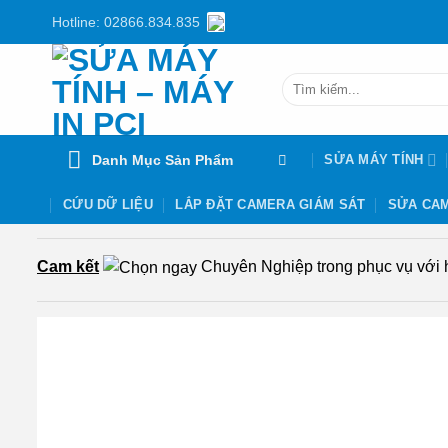
Chuyển
Hotline: 02866.834.835
đến
nội
Tìm
dung
kiếm:
Danh Mục Sản Phẩm
SỬA MÁY TÍNH
CỨU DỮ LIỆU
LẮP ĐẶT CAMERA GIÁM SÁT
SỬA CAM
Cam kết
Chuyên Nghiệp trong phục vụ với hơ