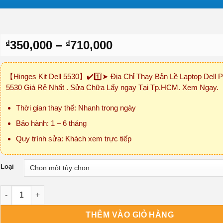
Khoảng
350,000
–
710,000
₫
₫
giá:
từ
【Hinges Kit Dell 5530】✔️1️⃣➤ Địa Chỉ Thay Bản Lề Laptop Dell P
₫350,000
5530 Giá Rẻ Nhất . Sửa Chữa Lấy ngay Tại Tp.HCM. Xem Ngay.
đến
₫710,000
Thời gian thay thế: Nhanh trong ngày
Bảo hành: 1 – 6 tháng
Quy trình sửa: Khách xem trực tiếp
Loại
Bản Lề Laptop Dell Precision 5530 số lượng
THÊM VÀO GIỎ HÀNG