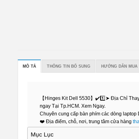
MÔ TẢ
THÔNG TIN BỔ SUNG
HƯỚNG DẪN MUA
【Hinges Kit Dell 5530】✔️1️⃣➤ Địa Chỉ Tha
ngay Tại Tp.HCM. Xem Ngay.
Chuyên cung cấp bàn phím các dòng laptop Del
❤️ Địa điểm, chỗ, nơi, trung tâm cửa hàng
th
Mục Lục