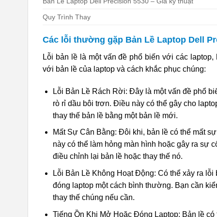
Bản Lề Laptop Dell Precision 5530 – Giá kỹ thuật
Quy Trình Thay
Các lỗi thường gặp Bản Lề Laptop Dell Pr
Lỗi bản lề là một vấn đề phổ biến với các laptop
với bản lề của laptop và cách khắc phục chúng:
Lỗi Bản Lề Rách Rời: Đây là một vấn đề phổ biế
rò rỉ dầu bôi trơn. Điều này có thể gây cho lap
thay thế bản lề bằng một bản lề mới.
Mất Sự Cân Bằng: Đôi khi, bản lề có thể mất s
này có thể làm hỏng màn hình hoặc gây ra sự cố
điều chỉnh lại bản lề hoặc thay thế nó.
Lỗi Bản Lề Không Hoạt Động: Có thể xảy ra lỗi
đóng laptop một cách bình thường. Bạn cần kiểm
thay thế chúng nếu cần.
Tiếng Ồn Khi Mở Hoặc Đóng Laptop: Bản lề có th