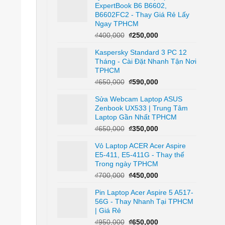
ExpertBook B6 B6602,
₫450,000.
là:
B6602FC2 - Thay Giá Rẻ Lấy
₫250,000.
Ngay TPHCM
Giá
Giá
₫
400,000
₫
250,000
gốc
hiện
Kaspersky Standard 3 PC 12
là:
tại
Tháng - Cài Đặt Nhanh Tận Nơi
₫400,000.
là:
TPHCM
₫250,000.
Giá
Giá
₫
650,000
₫
590,000
gốc
hiện
Sửa Webcam Laptop ASUS
là:
tại
Zenbook UX533 | Trung Tâm
₫650,000.
là:
Laptop Gần Nhất TPHCM
₫590,000.
Giá
Giá
₫
650,000
₫
350,000
gốc
hiện
Vỏ Laptop ACER Acer Aspire
là:
tại
E5-411, E5-411G - Thay thế
₫650,000.
là:
Trong ngày TPHCM
₫350,000.
Giá
Giá
₫
700,000
₫
450,000
gốc
hiện
Pin Laptop Acer Aspire 5 A517-
là:
tại
56G - Thay Nhanh Tại TPHCM
₫700,000.
là:
| Giá Rẻ
₫450,000.
Giá
Giá
₫
950,000
₫
650,000