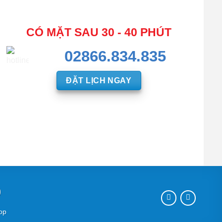
CÓ MẶT SAU 30 - 40 PHÚT
02866.834.835
ĐẶT LỊCH NGAY
0
op