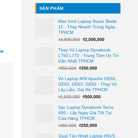
SẢN PHẨM
Màn hình Laptop Razer Blade
15 - Thay Nhanh Trong Ngày
TPHCM
Giá
Giá
₫
4,800,000
₫
2,500,000
gốc
hiện
Thay Vỏ Laptop Dynabook
là:
tại
 ™
L750 L770 - Trung Tâm Uy Tín
₫4,800,000.
là:
Gần Nhất TPHCM
₫2,500,000.
Giá
Giá
₫
850,000
₫
350,000
gốc
hiện
Vỏ Laptop MSI Apache GE60,
là:
tại
GE62, GE63, GE65 - Thay Vỏ
₫850,000.
là:
Lấy Liền, Giá Rẻ TPHCM
₫350,000.
Giá
Giá
₫
1,500,000
₫
500,000
gốc
hiện
Sạc Laptop Dynabook Tecra
là:
tại
A50 - Lấy Ngay Giá Tốt Tại
₫1,500,000.
là:
Cửa Hàng TPHCM
₫500,000.
Giá
Giá
₫
450,000
₫
250,000
gốc
hiện
Quạt Tản Nhiệt Laptop ASUS
là:
tại