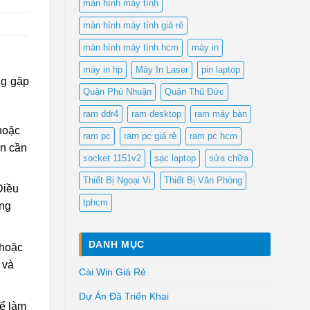
màn hình máy tính
màn hình máy tính giá rẻ
màn hình máy tính hcm
máy in
máy in hp
Máy In Laser
pin laptop
ng gặp
Quận Phú Nhuận
Quận Thủ Đức
ram ddr4
ram desktop
ram máy bàn
hoặc
ram pc
ram pc giá rẻ
ram pc hcm
ạn cần
socket 1151v2
sạc laptop
sửa chữa
Thiết Bị Ngoại Vi
Thiết Bị Văn Phòng
Điều
tphcm
ắng
DANH MỤC
 hoặc
 và
Cài Win Giá Rẻ
Dự Án Đã Triển Khai
hể làm