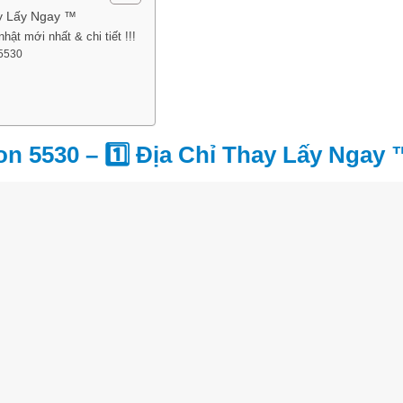
ay Lấy Ngay ™
ật mới nhất & chi tiết !!!
 5530
on 5530 – 1️⃣ Địa Chỉ Thay Lấy Ngay