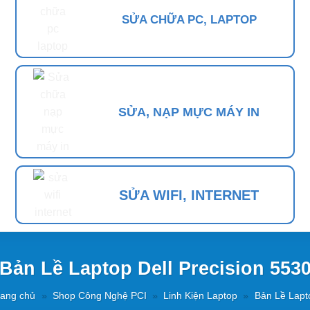
SỬA CHỮA PC, LAPTOP
SỬA, NẠP MỰC MÁY IN
SỬA WIFI, INTERNET
Bản Lề Laptop Dell Precision 553
rang chủ
»
Shop Công Nghệ PCI
»
Linh Kiện Laptop
»
Bản Lề Lapt