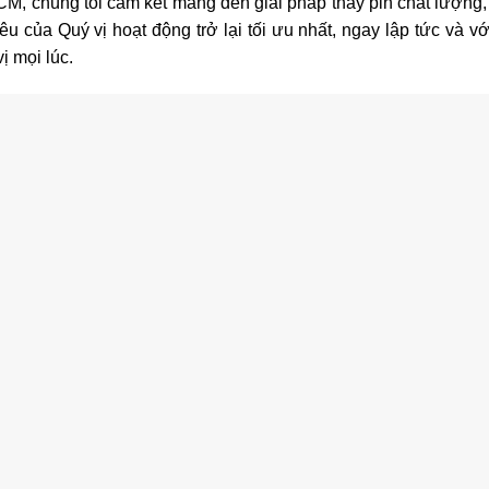
CM, chúng tôi cam kết mang đến giải pháp thay pin chất lượng,
u của Quý vị hoạt động trở lại tối ưu nhất, ngay lập tức và v
ị mọi lúc.