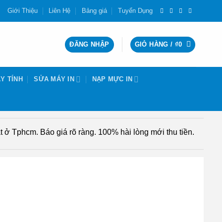
Giới Thiệu
Liên Hệ
Bảng giá
Tuyển Dụng
ĐĂNG NHẬP
GIỎ HÀNG /
₫
0
Y TÍNH
SỬA MÁY IN
NẠP MỰC IN
 ở Tphcm. Báo giá rõ ràng. 100% hài lòng mới thu tiền.