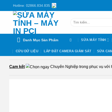
Chuyển
Hotline: 02866.834.835
đến
nội
Tìm
dung
kiếm:
Danh Mục Sản Phẩm
SỬA MÁY TÍNH
CỨU DỮ LIỆU
LẮP ĐẶT CAMERA GIÁM SÁT
SỬA CAM
Cam kết
Chuyên Nghiệp trong phục vụ với hơ