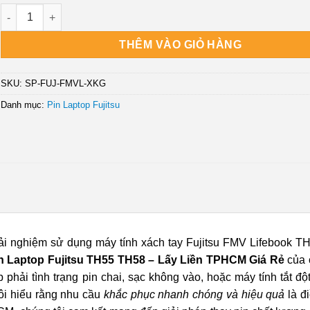
Thay Pin Laptop Fujitsu TH55 TH58 - Lấy Liền TPHCM Giá Rẻ số
THÊM VÀO GIỎ HÀNG
SKU:
SP-FUJ-FMVL-XKG
Danh mục:
Pin Laptop Fujitsu
ải nghiệm sử dụng máy tính xách tay Fujitsu FMV Lifebook T
n Laptop Fujitsu TH55 TH58 – Lấy Liền TPHCM Giá Rẻ
của 
phải tình trạng pin chai, sạc không vào, hoặc máy tính tắt đột
ôi hiểu rằng nhu cầu
khắc phục nhanh chóng và hiệu quả
là đ