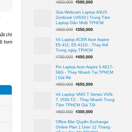
Giá
Giá
₫
650,000
₫
590,000
gốc
hiện
Sửa Webcam Laptop ASUS
là:
tại
8
Zenbook UX533 | Trung Tâm
₫650,000.
là:
Laptop Gần Nhất TPHCM
₫590,000.
Giá
Giá
₫
650,000
₫
350,000
gốc
hiện
ật chi
Vỏ Laptop ACER Acer Aspire
là:
tại
rõ hơn
E5-411, E5-411G - Thay thế
₫650,000.
là:
Trong ngày TPHCM
₫350,000.
Giá
Giá
₫
700,000
₫
450,000
gốc
hiện
Pin Laptop Acer Aspire 5 A517-
là:
tại
56G - Thay Nhanh Tại TPHCM
₫700,000.
là:
| Giá Rẻ
₫450,000.
Giá
Giá
₫
950,000
₫
650,000
gốc
hiện
Vỏ Laptop VAIO T Series VGN-
là:
tại
T, VGN-TZ - Thay Nhanh Trung
₫950,000.
là:
Tâm TPHCM Giá Tốt
₫650,000.
Giá
Giá
₫
800,000
₫
300,000
gốc
hiện
Office Bản Quyền Exchange
là:
tại
Online Plan 1 User 12 Tháng -
₫800,000.
là: