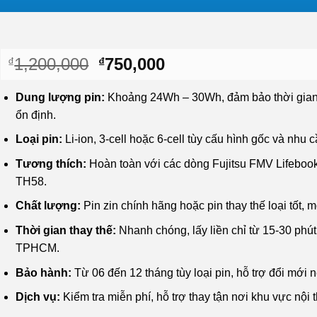
Giá
Giá
1,200,000
750,000
₫
₫
gốc
hiện
là:
tại
Dung lượng pin:
Khoảng 24Wh – 30Wh, đảm bảo thời gia
₫1,200,000.
là:
ổn định.
₫750,000.
Loại pin:
Li-ion, 3-cell hoặc 6-cell tùy cấu hình gốc và nhu c
Tương thích:
Hoàn toàn với các dòng Fujitsu FMV Lifeboo
TH58.
Chất lượng:
Pin zin chính hãng hoặc pin thay thế loại tốt, 
Thời gian thay thế:
Nhanh chóng, lấy liền chỉ từ 15-30 phút 
TPHCM.
Bảo hành:
Từ 06 đến 12 tháng tùy loại pin, hỗ trợ đổi mới n
Dịch vụ:
Kiểm tra miễn phí, hỗ trợ thay tận nơi khu vực nội 