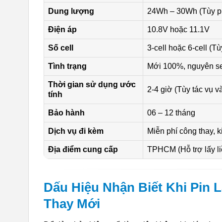
Dung lượng
24Wh – 30Wh (Tùy ph
Điện áp
10.8V hoặc 11.1V
Số cell
3-cell hoặc 6-cell (T
Tình trạng
Mới 100%, nguyên s
Thời gian sử dụng ước
2-4 giờ (Tùy tác vụ v
tính
Bảo hành
06 – 12 tháng
Dịch vụ đi kèm
Miễn phí công thay, k
Địa điểm cung cấp
TPHCM (Hỗ trợ lấy liề
Dấu Hiệu Nhận Biết Khi Pin 
Thay Mới