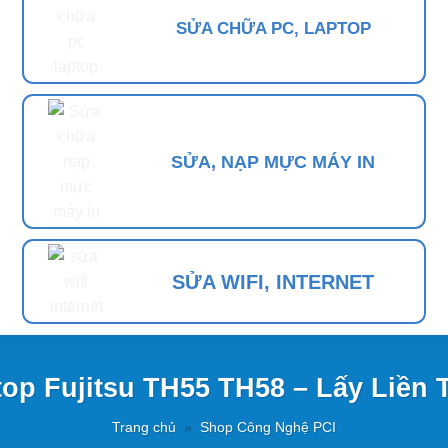
SỬA CHỮA PC, LAPTOP
SỬA, NẠP MỰC MÁY IN
SỬA WIFI, INTERNET
top Fujitsu TH55 TH58 – Lấy Liền
Trang chủ
»
Shop Công Nghệ PCI