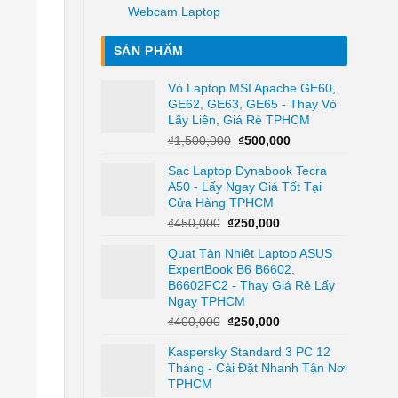
Webcam Laptop
SẢN PHẨM
Vỏ Laptop MSI Apache GE60,
GE62, GE63, GE65 - Thay Vỏ
Lấy Liền, Giá Rẻ TPHCM
Giá
Giá
₫
1,500,000
₫
500,000
gốc
hiện
Sạc Laptop Dynabook Tecra
là:
tại
A50 - Lấy Ngay Giá Tốt Tại
₫1,500,000.
là:
Cửa Hàng TPHCM
₫500,000.
Giá
Giá
₫
450,000
₫
250,000
gốc
hiện
Quạt Tản Nhiệt Laptop ASUS
là:
tại
ExpertBook B6 B6602,
₫450,000.
là:
B6602FC2 - Thay Giá Rẻ Lấy
₫250,000.
Ngay TPHCM
Giá
Giá
₫
400,000
₫
250,000
gốc
hiện
Kaspersky Standard 3 PC 12
là:
tại
Tháng - Cài Đặt Nhanh Tận Nơi
₫400,000.
là:
TPHCM
₫250,000.