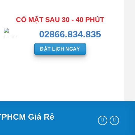
CÓ MẶT SAU 30 - 40 PHÚT
02866.834.835
ĐẶT LỊCH NGAY
 TPHCM Giá Rẻ