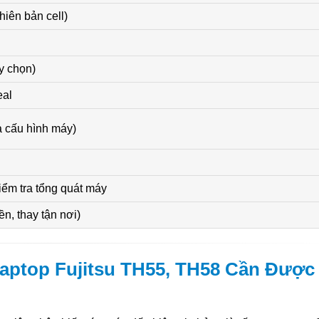
iên bản cell)
ùy chọn)
eal
à cấu hình máy)
iểm tra tổng quát máy
n, thay tận nơi)
Laptop Fujitsu TH55, TH58 Cần Được