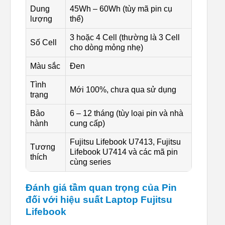
Dung
45Wh – 60Wh (tùy mã pin cụ
lượng
thể)
3 hoặc 4 Cell (thường là 3 Cell
Số Cell
cho dòng mỏng nhẹ)
Màu sắc
Đen
Tình
Mới 100%, chưa qua sử dụng
trạng
Bảo
6 – 12 tháng (tùy loại pin và nhà
hành
cung cấp)
Fujitsu Lifebook U7413, Fujitsu
Tương
Lifebook U7414 và các mã pin
thích
cùng series
Đánh giá tầm quan trọng của Pin
đối với hiệu suất Laptop Fujitsu
Lifebook