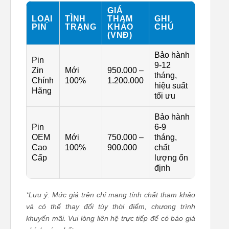
GIÁ
LOẠI
TÌNH
THAM
GHI
PIN
TRẠNG
KHẢO
CHÚ
(VNĐ)
Bảo hành
Pin
9-12
Zin
Mới
950.000 –
tháng,
Chính
100%
1.200.000
hiệu suất
Hãng
tối ưu
Bảo hành
Pin
6-9
OEM
Mới
750.000 –
tháng,
Cao
100%
900.000
chất
Cấp
lượng ổn
định
*Lưu ý: Mức giá trên chỉ mang tính chất tham khảo
và có thể thay đổi tùy thời điểm, chương trình
khuyến mãi. Vui lòng liên hệ trực tiếp để có báo giá