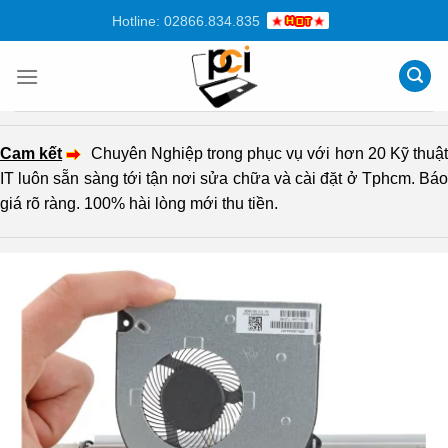
Chuyển
Hotline: 02866.834.835
đến
nội
dung
Cam kết
Chuyên Nghiệp trong phục vụ với hơn 20 Kỹ thuậ
IT luôn sẵn sàng tới tận nơi sửa chữa và cài đặt ở Tphcm. Báo
giá rõ ràng. 100% hài lòng mới thu tiền.