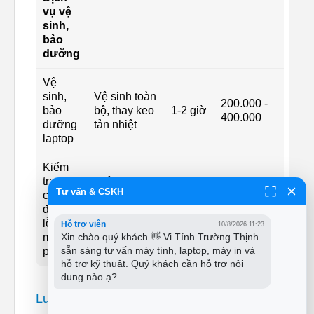
vụ vệ
sinh,
bảo
dưỡng
Vệ
sinh,
Vệ sinh toàn
200.000 -
bảo
bộ, thay keo
1-2 giờ
400.000
dưỡng
tản nhiệt
laptop
Kiểm
tra,
Kiểm tra
Tư vấn & CSKH
chẩn
toàn diện
15-30
đoán
phần cứng
Miễn phí
phút
lỗi
và phần
Hỗ trợ viên
10/8/2026 11:23
miễn
mềm
Xin chào quý khách 👋 Vi Tính Trường Thịnh 
sẵn sàng tư vấn máy tính, laptop, máy in và 
phí
hỗ trợ kỹ thuật. Quý khách cần hỗ trợ nội 
dung nào ạ?
Lưu ý: