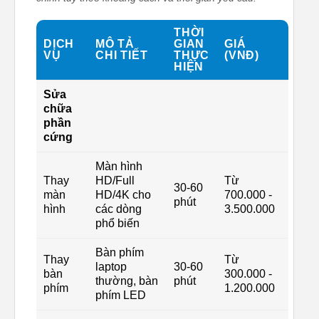
THỜI
DỊCH
MÔ TẢ
GIAN
GIÁ
VỤ
CHI TIẾT
THỰC
(VNĐ)
HIỆN
Sửa
chữa
phần
cứng
Màn hình
Thay
HD/Full
Từ
30-60
màn
HD/4K cho
700.000 -
phút
hình
các dòng
3.500.000
phổ biến
Bàn phím
Thay
Từ
laptop
30-60
bàn
300.000 -
thường, bàn
phút
phím
1.200.000
phím LED