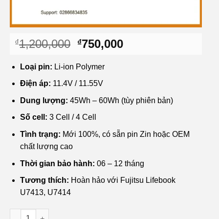
Giá
Giá
1,200,000
750,000
₫
₫
gốc
hiện
là:
tại
Loại pin:
Li-ion Polymer
₫1,200,000.
là:
Điện áp:
11.4V / 11.55V
₫750,000.
Dung lượng:
45Wh – 60Wh (tùy phiên bản)
Số cell:
3 Cell / 4 Cell
Tình trạng:
Mới 100%, có sẵn pin Zin hoặc OEM
chất lượng cao
Thời gian bảo hành:
06 – 12 tháng
Tương thích:
Hoàn hảo với Fujitsu Lifebook
U7413, U7414
Pin Laptop Fujitsu Lifebook U7413, U7414 - Thay Lấy Liền Tạ