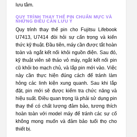
lưu tâm.
QUY TRÌNH THAY THẾ PIN CHUẨN MỰC VÀ
NHỮNG ĐIỀU CẦN LƯU Ý
Quy trình thay thế pin cho Fujitsu Lifebook
U7413, U7414 đòi hỏi sự cẩn trọng và kiến
thức kỹ thuật. Đầu tiên, máy cần được tắt hoàn
toàn và ngắt kết nối khỏi nguồn điện. Sau đó,
kỹ thuật viên sẽ tháo vỏ máy, ngắt kết nối pin
cũ khỏi bo mạch chủ, và lắp pin mới vào. Việc
này cần thực hiện đúng cách để tránh làm
hỏng các linh kiện xung quanh. Sau khi lắp
đặt, pin mới sẽ được kiểm tra chức năng và
hiệu suất. Điều quan trọng là phải sử dụng pin
thay thế có chất lượng đảm bảo, tương thích
hoàn toàn với model máy để tránh các sự cố
không mong muốn và đảm bảo tuổi thọ cho
thiết bị.