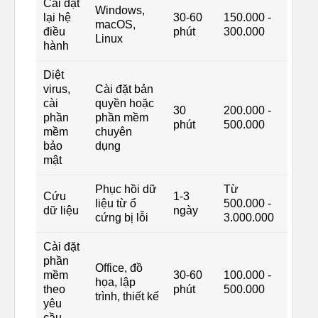
Cài đặt
Windows,
lại hệ
30-60
150.000 -
macOS,
điều
phút
300.000
Linux
hành
Diệt
virus,
Cài đặt bản
cài
quyền hoặc
30
200.000 -
phần
phần mềm
phút
500.000
mềm
chuyên
bảo
dụng
mật
Phục hồi dữ
Từ
Cứu
1-3
liệu từ ổ
500.000 -
dữ liệu
ngày
cứng bị lỗi
3.000.000
Cài đặt
phần
Office, đồ
mềm
30-60
100.000 -
họa, lập
theo
phút
500.000
trình, thiết kế
yêu
cầu