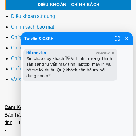
ĐIỀU KHOẢN - CHÍNH SÁCH
Điều khoản sử dụng
Chính sách bảo mật
Chính sách thanh toán
Tư vấn & CSKH
Chính sách giao hàng
Hỗ trợ viên
7/8/2026 14:46
Chính sách đổi trả
Xin chào quý khách 👋 Vi Tính Trường Thịnh 
sẵn sàng tư vấn máy tính, laptop, máy in và 
Chính sách bảo hành
hỗ trợ kỹ thuật. Quý khách cần hỗ trợ nội 
dung nào ạ?
v/v Xuất hóa đơn đỏ VAT
Cam Kết:
Dịch vụ
sửa máy tính
tới tận nơi trong 60 Phút -
Bảo hành tận tâm - Xuất hóa đơn đỏ đầy đủ
Cài đặt máy
tính
-
Cài Win Tận Nơi
(Win7,8,10) 100 - 200,000 vnđ
-
Nạp Mực in
(HP,Canon,