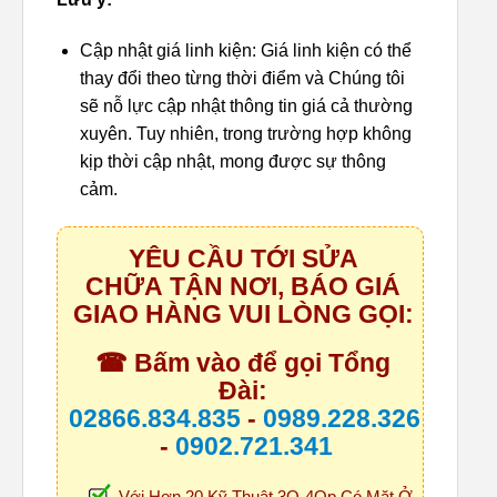
Cập nhật giá linh kiện: Giá linh kiện có thể
thay đổi theo từng thời điểm và Chúng tôi
sẽ nỗ lực cập nhật thông tin giá cả thường
xuyên. Tuy nhiên, trong trường hợp không
kịp thời cập nhật, mong được sự thông
cảm.
YÊU CẦU TỚI SỬA
CHỮA TẬN NƠI, BÁO GIÁ
GIAO HÀNG VUI LÒNG GỌI:
☎ Bấm vào để gọi Tổng
Đài:
02866.834.835
-
0989.228.326
-
0902.721.341
Với Hơn 20 Kỹ Thuật 3O-4Op Có Mặt Ở