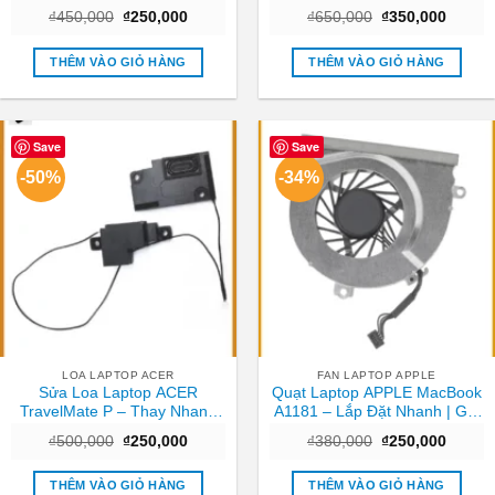
TPHCM | Lấy Ngay Giá Rẻ
TPHCM
Giá
Giá
Giá
Giá
₫
450,000
₫
250,000
₫
650,000
₫
350,000
gốc
hiện
gốc
hiện
là:
tại
là:
tại
₫450,000.
là:
₫650,000.
là:
THÊM VÀO GIỎ HÀNG
THÊM VÀO GIỎ HÀNG
₫250,000.
₫350,0
Save
Save
-50%
-34%
LOA LAPTOP ACER
FAN LAPTOP APPLE
Sửa Loa Laptop ACER
Quạt Laptop APPLE MacBook
TravelMate P – Thay Nhanh
A1181 – Lắp Đặt Nhanh | Giá
Tại Trung Tâm TPHCM Giá
Rẻ TPHCM
Giá
Giá
Giá
Giá
₫
500,000
₫
250,000
₫
380,000
₫
250,000
Tốt
gốc
hiện
gốc
hiện
là:
tại
là:
tại
₫500,000.
là:
₫380,000.
là:
THÊM VÀO GIỎ HÀNG
THÊM VÀO GIỎ HÀNG