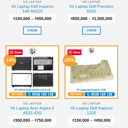
thể
thể
VỎ LAPTOP
VỎ LAPTOP
Vỏ Laptop Dell Inspiron
Vỏ Laptop Dell Precision
được
được
14R N4110
5530
chọn
chọn
Khoảng
Khoảng
₫
150,000
–
₫
450,000
₫
850,000
–
₫
1,500,000
trên
trên
giá:
giá:
trang
trang
từ
từ
₫150,000
₫850,00
CHỌN
CHỌN
sản
sản
đến
đến
₫450,000
₫1,500,
Sản
Sản
phẩm
phẩm
phẩm
phẩm
này
này
Save
Save
có
có
-14%
-25%
nhiều
nhiều
biến
biến
thể.
thể.
Các
Các
tùy
tùy
chọn
chọn
có
có
thể
thể
VỎ LAPTOP
VỎ LAPTOP
Vỏ Laptop Acer Aspire 5
Vỏ Laptop Dell Inspiron
được
được
A515-43G
1320
chọn
chọn
Khoảng
Khoảng
₫
300,000
–
₫
750,000
₫
150,000
–
₫
450,000
trên
trên
giá:
giá:
trang
trang
từ
từ