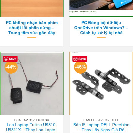
PC không nhận bàn phím
PC Đồng bộ dữ liệu
chuột lỗi phần cứng –
OneDrive trên Windows? –
Trung tâm sửa gần đây
Cách tự xử lý tại nhà
Save
Save
-44%
-46%
LOA LAPTOP FUJITSU
BAN LE LAPTOP DELL
Loa Laptop Fujitsu U9310-
Bản lề Laptop DELL Precision
U9311X – Thay Loa Laptop
– Thay Lấy Ngay Giá Rẻ