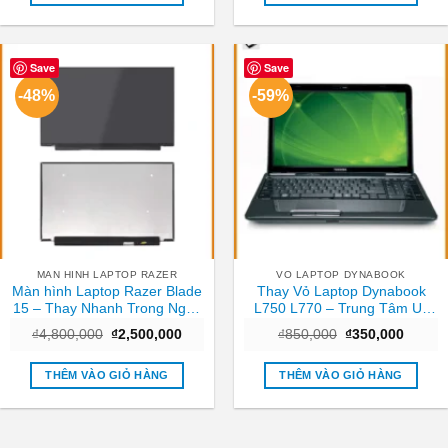
₫250,000.
₫250,0
Save
Save
-48%
-59%
MAN HINH LAPTOP RAZER
VO LAPTOP DYNABOOK
Màn hình Laptop Razer Blade
Thay Vỏ Laptop Dynabook
15 – Thay Nhanh Trong Ngày
L750 L770 – Trung Tâm Uy
TPHCM
Tín Gần Nhất TPHCM
Giá
Giá
Giá
Giá
₫
4,800,000
₫
2,500,000
₫
850,000
₫
350,000
gốc
hiện
gốc
hiện
là:
tại
là:
tại
₫4,800,000.
là:
₫850,000.
là:
THÊM VÀO GIỎ HÀNG
THÊM VÀO GIỎ HÀNG
₫2,500,000.
₫350,0