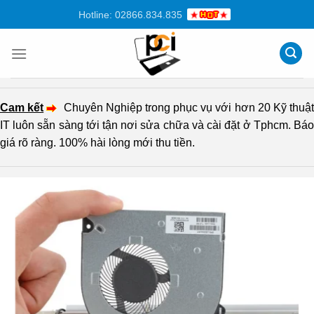
Chuyển
Hotline: 02866.834.835
đến
nội
dung
Cam kết
Chuyên Nghiệp trong phục vụ với hơn 20 Kỹ thuậ
IT luôn sẵn sàng tới tận nơi sửa chữa và cài đặt ở Tphcm. Báo
giá rõ ràng. 100% hài lòng mới thu tiền.