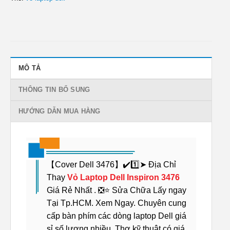
MÔ TẢ
THÔNG TIN BỔ SUNG
HƯỚNG DẪN MUA HÀNG
【Cover Dell 3476】✔️1️⃣➤ Địa Chỉ
Thay
Vỏ Laptop Dell Inspiron 3476
Giá Rẻ Nhất . ❎⭐ Sửa Chữa Lấy ngay
Tại Tp.HCM. Xem Ngay. Chuyên cung
cấp bàn phím các dòng laptop Dell giá
sỉ số lượng nhiều. Thợ kỹ thuật có giá