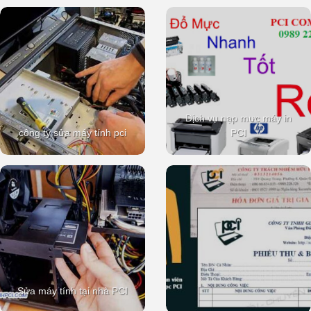
Dịch vụ nạp mực máy in
công ty sửa máy tính pci
PCI
Sửa máy tính tại nhà PCI