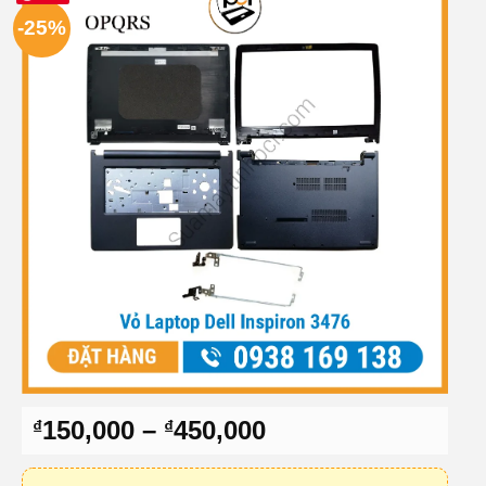
-25%
Khoảng
150,000
–
450,000
₫
₫
giá:
từ