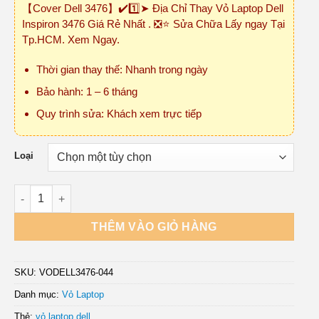
【Cover Dell 3476】✔️1️⃣➤ Địa Chỉ Thay Vỏ Laptop Dell
₫150,000
Inspiron 3476 Giá Rẻ Nhất . ❎⭐ Sửa Chữa Lấy ngay Tại
đến
Tp.HCM. Xem Ngay.
₫450,000
Thời gian thay thế: Nhanh trong ngày
Bảo hành: 1 – 6 tháng
Quy trình sửa: Khách xem trực tiếp
Loại
Vỏ Laptop Dell Inspiron 3476 số lượng
THÊM VÀO GIỎ HÀNG
SKU:
VODELL3476-044
Danh mục:
Vỏ Laptop
Thẻ:
vỏ laptop dell