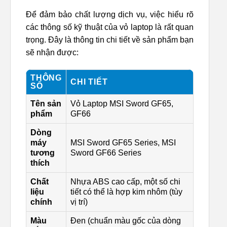
Để đảm bảo chất lượng dịch vụ, việc hiểu rõ
các thông số kỹ thuật của vỏ laptop là rất quan
trọng. Đây là thông tin chi tiết về sản phẩm bạn
sẽ nhận được:
THÔNG
CHI TIẾT
SỐ
Tên sản
Vỏ Laptop MSI Sword GF65,
phẩm
GF66
Dòng
máy
MSI Sword GF65 Series, MSI
tương
Sword GF66 Series
thích
Chất
Nhựa ABS cao cấp, một số chi
liệu
tiết có thể là hợp kim nhôm (tùy
chính
vị trí)
Màu
Đen (chuẩn màu gốc của dòng