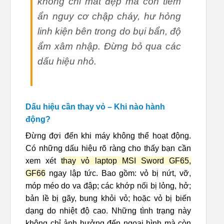
không chỉ mất đẹp mà còn tiềm
ẩn nguy cơ chập cháy, hư hỏng
linh kiện bên trong do bụi bẩn, độ
ẩm xâm nhập. Đừng bỏ qua các
dấu hiệu nhỏ.
Dấu hiệu cần thay vỏ – Khi nào hành
động?
Đừng đợi đến khi máy không thể hoạt động.
Có những dấu hiệu rõ ràng cho thấy bạn cần
xem xét
thay vỏ laptop MSI Sword GF65,
GF66
ngay lập tức. Bao gồm: vỏ bị nứt, vỡ,
móp méo do va đập; các khớp nối bị lỏng, hở;
bản lề bị gãy, bung khỏi vỏ; hoặc vỏ bị biến
dạng do nhiệt độ cao. Những tình trạng này
không chỉ ảnh hưởng đến ngoại hình mà còn