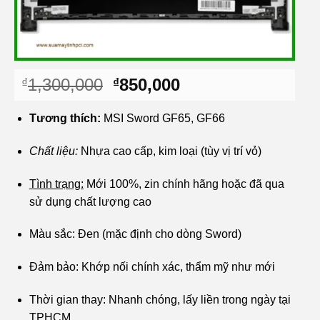
Giá
Giá
1,300,000
850,000
₫
₫
gốc
hiện
là:
tại
Tương thích:
MSI Sword GF65, GF66
₫1,300,000.
là:
₫850,000.
Chất liệu:
Nhựa cao cấp, kim loại (tùy vị trí vỏ)
Tình trạng:
Mới 100%, zin chính hãng hoặc đã qua
sử dụng chất lượng cao
Màu sắc: Đen (mặc định cho dòng Sword)
Đảm bảo: Khớp nối chính xác, thẩm mỹ như mới
Thời gian thay: Nhanh chóng, lấy liền trong ngày tại
TPHCM