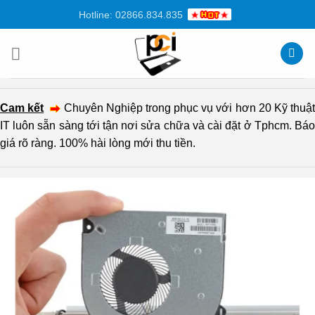
Chuyển
Hotline: 02866.834.835
đến
nội
dung
Cam kết
Chuyên Nghiệp trong phục vụ với hơn 20 Kỹ thuậ
IT luôn sẵn sàng tới tận nơi sửa chữa và cài đặt ở Tphcm. Báo
giá rõ ràng. 100% hài lòng mới thu tiền.