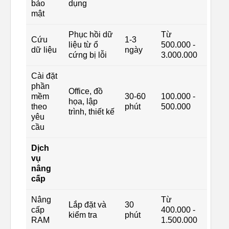
bảo
dụng
mật
Phục hồi dữ
Từ
Cứu
1-3
liệu từ ổ
500.000 -
dữ liệu
ngày
cứng bị lỗi
3.000.000
Cài đặt
phần
Office, đồ
mềm
30-60
100.000 -
họa, lập
theo
phút
500.000
trình, thiết kế
yêu
cầu
Dịch
vụ
nâng
cấp
Nâng
Từ
Lắp đặt và
30
cấp
400.000 -
kiểm tra
phút
RAM
1.500.000