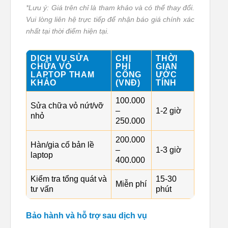
*Lưu ý: Giá trên chỉ là tham khảo và có thể thay đổi.
Vui lòng liên hệ trực tiếp để nhận báo giá chính xác
nhất tại thời điểm hiện tại.
DỊCH VỤ SỬA
CHI
THỜI
CHỮA VỎ
PHÍ
GIAN
LAPTOP THAM
CÔNG
ƯỚC
KHẢO
(VNĐ)
TÍNH
100.000
Sửa chữa vỏ nứt/vỡ
–
1-2 giờ
nhỏ
250.000
200.000
Hàn/gia cố bản lề
–
1-3 giờ
laptop
400.000
Kiểm tra tổng quát và
15-30
Miễn phí
tư vấn
phút
Bảo hành và hỗ trợ sau dịch vụ