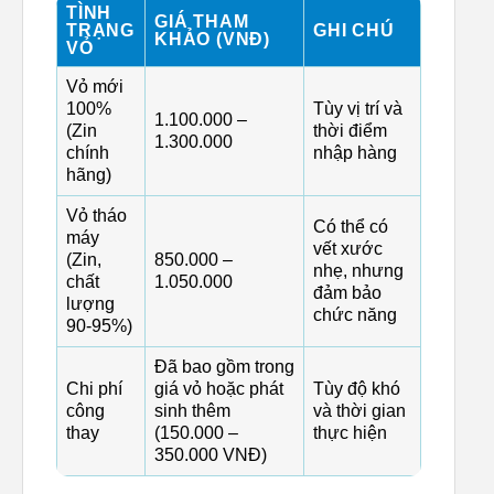
TÌNH
GIÁ THAM
TRẠNG
GHI CHÚ
KHẢO (VNĐ)
VỎ
Vỏ mới
100%
Tùy vị trí và
1.100.000 –
(Zin
thời điểm
1.300.000
chính
nhập hàng
hãng)
Vỏ tháo
Có thể có
máy
vết xước
(Zin,
850.000 –
nhẹ, nhưng
chất
1.050.000
đảm bảo
lượng
chức năng
90-95%)
Đã bao gồm trong
Chi phí
giá vỏ hoặc phát
Tùy độ khó
công
sinh thêm
và thời gian
thay
(150.000 –
thực hiện
350.000 VNĐ)