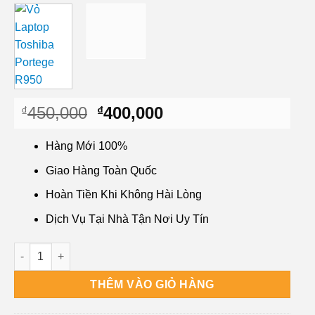
Giá
Giá
450,000
400,000
₫
₫
gốc
hiện
là:
tại
Hàng Mới 100%
₫450,000.
là:
Giao Hàng Toàn Quốc
₫400,000.
Hoàn Tiền Khi Không Hài Lòng
Dịch Vụ Tại Nhà Tận Nơi Uy Tín
Vỏ Laptop Toshiba Portege R950 số lượng
THÊM VÀO GIỎ HÀNG