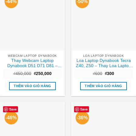
-44%
-50%
WEBCAM LAPTOP DYNABOOK
LOA LAPTOP DYNABOOK
Thay Webcam Laptop
Loa Laptop Dynabook Tecra
Dynabook D51 D71 D81 –
Z40, Z50 – Thay Loa Laptop
Nhanh chóng Trung tâm
TPHCM Nhanh, Giá Rẻ
Giá
Giá
Giá
Giá
₫
450,000
₫
250,000
₫
600
₫
300
TPHCM
gốc
hiện
gốc
hiện
là:
tại
là:
tại
₫450,000.
là:
₫600.
là:
THÊM VÀO GIỎ HÀNG
THÊM VÀO GIỎ HÀNG
₫250,000.
₫300.
Save
Save
-46%
-36%