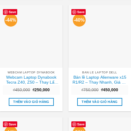
Save
Save
-44%
-40%
WEBCAM LAPTOP DYNABOOK
BAN LE LAPTOP DELL
Webcam Laptop Dynabook
Bản lề Laptop Alienware x15
Tecra Z40, Z50 – Thay Lấy
R1/R2 – Thay Nhanh, Giá Rẻ
Liền Tại TPHCM Giá Tốt
Tại TPHCM
Giá
Giá
Giá
Giá
₫
450,000
₫
250,000
₫
750,000
₫
450,000
gốc
hiện
gốc
hiện
là:
tại
là:
tại
₫450,000.
là:
₫750,000.
là:
THÊM VÀO GIỎ HÀNG
THÊM VÀO GIỎ HÀNG
₫250,000.
₫450,0
Save
Save