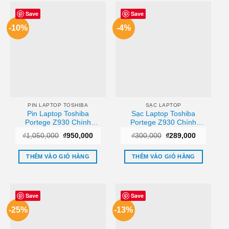
này
có
Save
Save
nhiều
-10%
-4%
biến
thể.
Các
tùy
chọn
có
thể
PIN LAPTOP TOSHIBA
SẠC LAPTOP
được
Pin Laptop Toshiba
Sạc Laptop Toshiba
chọn
Portege Z930 Chính
Portege Z930 Chính
trên
Hãng
Hãng
Giá
Giá
Giá
Giá
₫
1,050,000
₫
950,000
₫
300,000
₫
289,000
trang
gốc
hiện
gốc
hiện
là:
tại
là:
tại
sản
₫1,050,000.
là:
₫300,000.
là:
THÊM VÀO GIỎ HÀNG
THÊM VÀO GIỎ HÀNG
₫950,000.
₫289,000.
phẩm
Save
Save
-25%
-13%