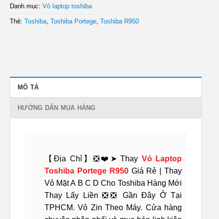
Danh mục:
Vỏ laptop toshiba
Thẻ:
Toshiba
,
Toshiba Portege
,
Toshiba R950
MÔ TẢ
HƯỚNG DẪN MUA HÀNG
【Địa Chỉ】❎❤️➤ Thay
Vỏ Laptop
Toshiba Portege R950
Giá Rẻ | Thay
Vỏ Mặt A B C D Cho Toshiba Hàng Mới
Thay Lấy Liền ❎❎ Gần Đây Ở Tại
TPHCM. Vỏ Zin Theo Máy. Cửa hàng