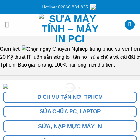
Chuyển
Hotline: 02866.834.835
đến
nội
dung
Cam kết
Chuyên Nghiệp trong phục vụ với hơ
20 Kỹ thuật IT luôn sẵn sàng tới tận nơi sửa chữa và cài đặt ở
Tphcm. Báo giá rõ ràng. 100% hài lòng mới thu tiền.
DỊCH VỤ TẬN NƠI TPHCM
SỬA CHỮA PC, LAPTOP
SỬA, NẠP MỰC MÁY IN