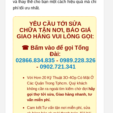
và thay thế cho bạn một cách hiệu quả mà chi
phí tối ưu nhất.
YÊU CẦU TỚI SỬA
CHỮA TẬN NƠI, BÁO GIÁ
GIAO HÀNG VUI LÒNG GỌI:
☎ Bấm vào để gọi Tổng
Đài:
02866.834.835
-
0989.228.326
-
0902.721.341
Với Hơn 20 Kỹ Thuật 3O-4Op Có Mặt Ở
Các Quận Trong Tphcm. Quý khách
không cần ra ngoài tìm kiếm chờ đợi
hãy
gọi thợ tới sửa, Giao hàng nhanh, tư
vấn miễn phí.
Cam kết:Tư vấn tận nơi miễn phí, sửa