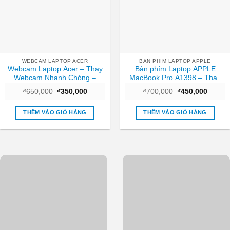
WEBCAM LAPTOP ACER
BAN PHIM LAPTOP APPLE
Webcam Laptop Acer – Thay
Bàn phím Laptop APPLE
Webcam Nhanh Chóng –
MacBook Pro A1398 – Thay
Trung Tâm TPHCM
Nhanh – Giá Rẻ TPHCM
Giá
Giá
Giá
Giá
₫
650,000
₫
350,000
₫
700,000
₫
450,000
gốc
hiện
gốc
hiện
là:
tại
là:
tại
₫650,000.
là:
₫700,000.
là:
THÊM VÀO GIỎ HÀNG
THÊM VÀO GIỎ HÀNG
₫350,000.
₫450,0