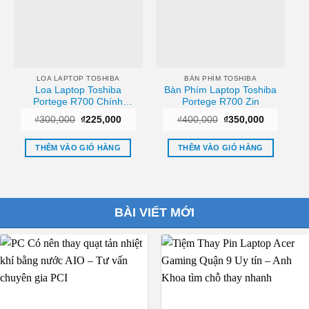
LOA LAPTOP TOSHIBA
BÀN PHÍM TOSHIBA
Loa Laptop Toshiba
Bàn Phím Laptop Toshiba
Portege R700 Chính
Portege R700 Zin
Hãng
Giá
Giá
Giá
Giá
₫
300,000
₫
225,000
₫
400,000
₫
350,000
gốc
hiện
gốc
hiện
là:
tại
là:
tại
₫300,000.
là:
₫400,000.
là:
THÊM VÀO GIỎ HÀNG
THÊM VÀO GIỎ HÀNG
₫225,000.
₫350,000.
BÀI VIẾT MỚI