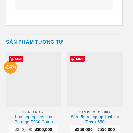
SẢN PHẨM TƯƠNG TỰ
Save
Save
-14%
LOA LAPTOP
BÀN PHÍM TOSHIBA
Loa Laptop Toshiba
Bàn Phím Laptop Toshiba
Portege Z930 Chính
Tecra S50
Hãng
Giá
Giá
Khoảng
₫
350,000
₫
300,000
₫
350,000
–
₫
550,000