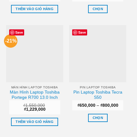
gốc
hiện
giá:
là:
tại
từ
₫350,000.
là:
₫350,000
THÊM VÀO GIỎ HÀNG
CHỌN
₫300,000.
đến
₫550,000
Sản
phẩm
này
Save
Save
có
-21%
nhiều
biến
thể.
Các
tùy
chọn
có
thể
MÀN HÌNH LAPTOP TOSHIBA
PIN LAPTOP TOSHIBA
Màn Hình Laptop Toshiba
Pin Laptop Toshiba Tecra
được
Portege R700 13.0 Inch
S50
chọn
Khoảng
₫
1,550,000
₫
650,000
–
₫
800,000
trên
Giá
Giá
giá:
₫
1,229,000
trang
gốc
hiện
từ
là:
tại
₫650,000
CHỌN
sản
₫1,550,000.
là:
đến
THÊM VÀO GIỎ HÀNG
₫1,229,000.
₫800,000
Sản
phẩm
phẩm