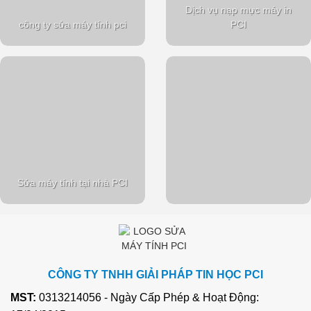
Dịch vụ nạp mực máy in
công ty sửa máy tính pci
PCI
Sửa máy tính tại nhà PCI
CÔNG TY TNHH GIẢI PHÁP TIN HỌC PCI
MST:
0313214056 - Ngày Cấp Phép & Hoạt Động: