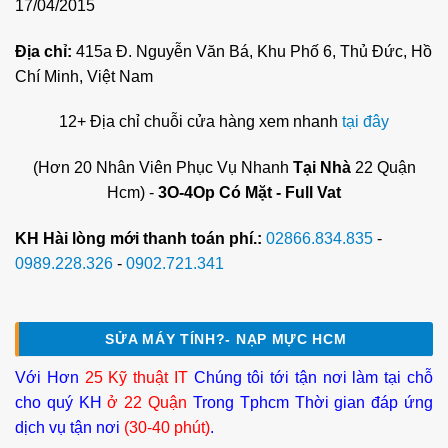
17/04/2015
Địa chỉ:
415a Đ. Nguyễn Văn Bá, Khu Phố 6, Thủ Đức, Hồ
Chí Minh, Việt Nam
12+ Địa chỉ chuỗi cửa hàng xem nhanh
tại đây
(Hơn 20 Nhân Viên Phục Vụ Nhanh
Tại Nhà
22 Quận
Hcm) -
3O-4Op Có Mặt - Full Vat
KH Hài lòng mới thanh toán phí.:
02866.834.835
-
0989.228.326
-
0902.721.341
SỬA MÁY TÍNH?- NẠP MỰC HCM
Với Hơn
25 Kỹ thuật IT
Chúng tôi tới tận nơi làm tại chỗ
cho quý KH
ở 22 Quận
Trong Tphcm Thời gian đáp ứng
dịch vụ tận nơi
(30-40 phút)
.