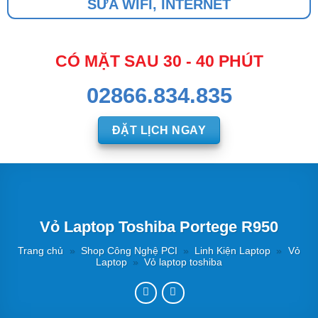
SỬA WIFI, INTERNET
CÓ MẶT SAU 30 - 40 PHÚT
02866.834.835
ĐẶT LỊCH NGAY
Vỏ Laptop Toshiba Portege R950
Trang chủ
»
Shop Công Nghệ PCI
»
Linh Kiện Laptop
»
Vỏ
Laptop
»
Vỏ laptop toshiba