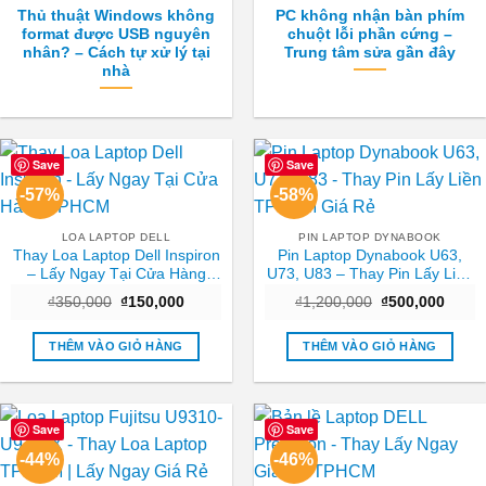
Thủ thuật Windows không
PC không nhận bàn phím
format được USB nguyên
chuột lỗi phần cứng –
nhân? – Cách tự xử lý tại
Trung tâm sửa gần đây
nhà
Save
Save
-57%
-58%
LOA LAPTOP DELL
PIN LAPTOP DYNABOOK
Thay Loa Laptop Dell Inspiron
Pin Laptop Dynabook U63,
– Lấy Ngay Tại Cửa Hàng
U73, U83 – Thay Pin Lấy Liền
TPHCM
TPHCM Giá Rẻ
Giá
Giá
Giá
Giá
₫
350,000
₫
150,000
₫
1,200,000
₫
500,000
gốc
hiện
gốc
hiện
là:
tại
là:
tại
₫350,000.
là:
₫1,200,000.
là:
THÊM VÀO GIỎ HÀNG
THÊM VÀO GIỎ HÀNG
₫150,000.
₫500,
Save
Save
-44%
-46%