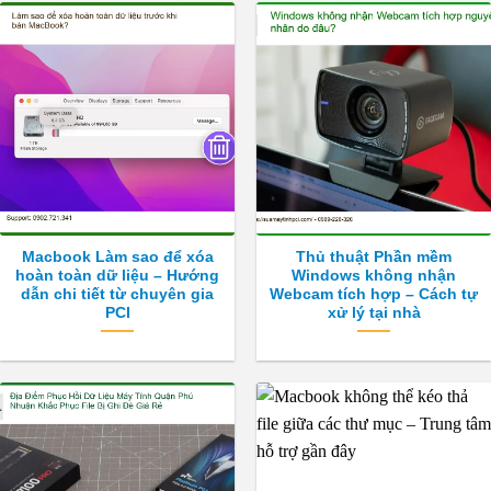
Macbook Làm sao để xóa
Thủ thuật Phần mềm
hoàn toàn dữ liệu – Hướng
Windows không nhận
dẫn chi tiết từ chuyên gia
Webcam tích hợp – Cách tự
PCI
xử lý tại nhà