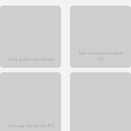
Dịch vụ nạp mực máy in
công ty sửa máy tính pci
PCI
Sửa máy tính tại nhà PCI