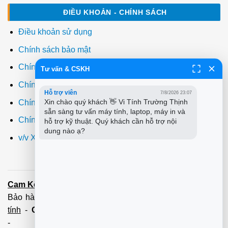
ĐIỀU KHOẢN - CHÍNH SÁCH
Điều khoản sử dụng
Chính sách bảo mật
Chính sách thanh toán
Tư vấn & CSKH
Chính sách giao hàng
Hỗ trợ viên
7/8/2026 23:07
Xin chào quý khách 👋 Vi Tính Trường Thịnh 
Chính sách đổi trả
sẵn sàng tư vấn máy tính, laptop, máy in và 
Chính sách bảo hành
hỗ trợ kỹ thuật. Quý khách cần hỗ trợ nội 
dung nào ạ?
v/v Xuất hóa đơn đỏ VAT
Cam Kết:
Dịch vụ
sửa máy tính
tới tận nơi trong 60 Phút -
Bảo hành tận tâm - Xuất hóa đơn đỏ đầy đủ
Cài đặt máy
tính
-
Cài Win Tận Nơi
(Win7,8,10) 100 - 200,000 vnđ
-
Nạp Mực in
(HP,Canon,