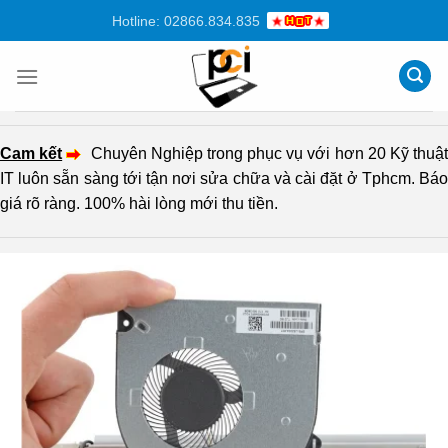
Chuyển
Hotline: 02866.834.835
đến
nội
dung
Cam kết
Chuyên Nghiệp trong phục vụ với hơn 20 Kỹ thuậ
IT luôn sẵn sàng tới tận nơi sửa chữa và cài đặt ở Tphcm. Báo
giá rõ ràng. 100% hài lòng mới thu tiền.