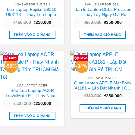
LOA LAPTOP FUJITSU
BAN LE LAPTOP DELL
Loa Laptop Fujitsu U9310-
Bản lề Laptop DELL Precision
U9311X – Thay Loa Laptop
– Thay Lấy Ngay Giá Rẻ
TPHCM | Lấy Ngay Giá Rẻ
TPHCM
Giá
Giá
Giá
Giá
₫
450,000
₫
250,000
₫
650,000
₫
350,000
gốc
hiện
gốc
hiện
là:
tại
là:
tại
₫450,000.
là:
₫650,000.
là:
THÊM VÀO GIỎ HÀNG
THÊM VÀO GIỎ HÀNG
₫250,000.
₫350,0
Save
Save
-50%
-34%
FAN LAPTOP APPLE
Quạt Laptop APPLE MacBook
LOA LAPTOP ACER
A1181 – Lắp Đặt Nhanh | Giá
Sửa Loa Laptop ACER
Rẻ TPHCM
TravelMate P – Thay Nhanh
Giá
Giá
₫
380,000
₫
250,000
gốc
hiện
Tại Trung Tâm TPHCM Giá
Giá
Giá
₫
500,000
₫
250,000
là:
tại
Tốt
gốc
hiện
₫380,000.
là:
THÊM VÀO GIỎ HÀNG
là:
tại
₫250,0
₫500,000.
là:
THÊM VÀO GIỎ HÀNG
₫250,000.