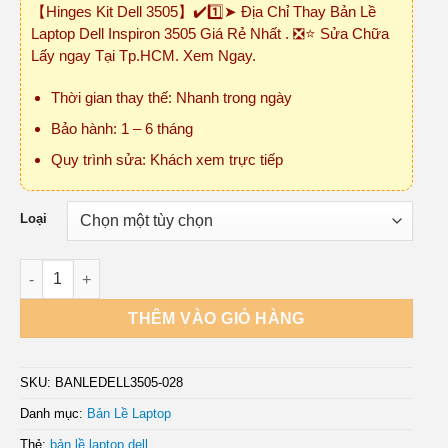
【Hinges Kit Dell 3505】✔️1️⃣➤ Địa Chỉ Thay Bản Lề
₫150,000
Laptop Dell Inspiron 3505 Giá Rẻ Nhất . ❎⭐ Sửa Chữa
đến
Lấy ngay Tại Tp.HCM. Xem Ngay.
₫450,000
Thời gian thay thế: Nhanh trong ngày
Bảo hành: 1 – 6 tháng
Quy trình sửa: Khách xem trực tiếp
Loại
Bản Lề Laptop Dell Inspiron 3505 số lượng
THÊM VÀO GIỎ HÀNG
SKU:
BANLEDELL3505-028
Danh mục:
Bản Lề Laptop
Thẻ:
bản lề laptop dell