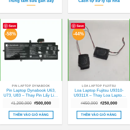
Trung tâm sửa gần đây
Cách tự xử lý tại nhà
Save
Save
-58%
-44%
PIN LAPTOP DYNABOOK
LOA LAPTOP FUJITSU
Pin Laptop Dynabook U63,
Loa Laptop Fujitsu U9310-
U73, U83 – Thay Pin Lấy Liền
U9311X – Thay Loa Laptop
TPHCM Giá Rẻ
TPHCM | Lấy Ngay Giá Rẻ
Giá
Giá
Giá
Giá
₫
1,200,000
₫
500,000
₫
450,000
₫
250,000
gốc
hiện
gốc
hiện
là:
tại
là:
tại
₫1,200,000.
là:
₫450,000.
là:
THÊM VÀO GIỎ HÀNG
THÊM VÀO GIỎ HÀNG
₫500,000.
₫250,0