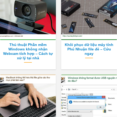
tùy
tùy
chọn
chọn
có
có
thể
thể
được
được
chọn
chọn
trên
trên
trang
trang
Thủ thuật Phần mềm
Khôi phục dữ liệu máy tính
sản
sản
Windows không nhận
Phú Nhuận file đè – Cứu
phẩm
phẩm
Webcam tích hợp – Cách tự
ngay
xử lý tại nhà