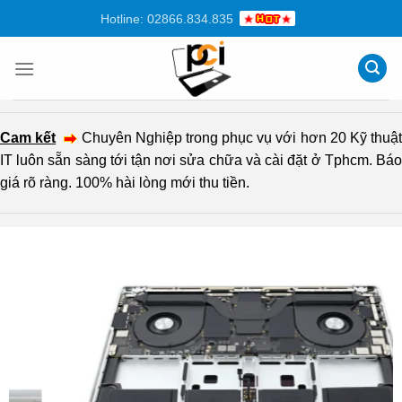
Chuyển
Hotline: 02866.834.835
đến
nội
dung
Cam kết
Chuyên Nghiệp trong phục vụ với hơn 20 Kỹ thuậ
IT luôn sẵn sàng tới tận nơi sửa chữa và cài đặt ở Tphcm. Báo
giá rõ ràng. 100% hài lòng mới thu tiền.