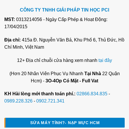
CÔNG TY TNHH GIẢI PHÁP TIN HỌC PCI
MST:
0313214056 - Ngày Cấp Phép & Hoạt Động:
17/04/2015
Địa chỉ:
415a Đ. Nguyễn Văn Bá, Khu Phố 6, Thủ Đức, Hồ
Chí Minh, Việt Nam
12+ Địa chỉ chuỗi cửa hàng xem nhanh
tại đây
(Hơn 20 Nhân Viên Phục Vụ Nhanh
Tại Nhà
22 Quận
Hcm) -
3O-4Op Có Mặt - Full Vat
KH Hài lòng mới thanh toán phí.:
02866.834.835
-
0989.228.326
-
0902.721.341
SỬA MÁY TÍNH?- NẠP MỰC HCM