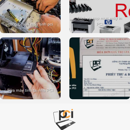
Dịch vụ nạp mực máy in
công ty sửa máy tính pci
PCI
Sửa máy tính tại nhà PCI