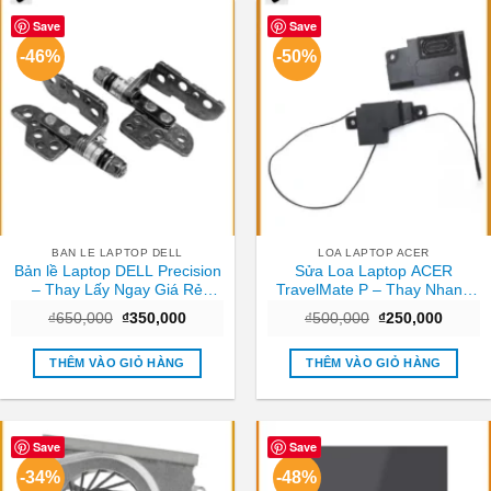
Save
Save
-46%
-50%
BAN LE LAPTOP DELL
LOA LAPTOP ACER
Bản lề Laptop DELL Precision
Sửa Loa Laptop ACER
– Thay Lấy Ngay Giá Rẻ
TravelMate P – Thay Nhanh
TPHCM
Tại Trung Tâm TPHCM Giá
Giá
Giá
Giá
Giá
₫
650,000
₫
350,000
₫
500,000
₫
250,000
Tốt
gốc
hiện
gốc
hiện
là:
tại
là:
tại
₫650,000.
là:
₫500,000.
là:
THÊM VÀO GIỎ HÀNG
THÊM VÀO GIỎ HÀNG
₫350,000.
₫250,0
Save
Save
-34%
-48%