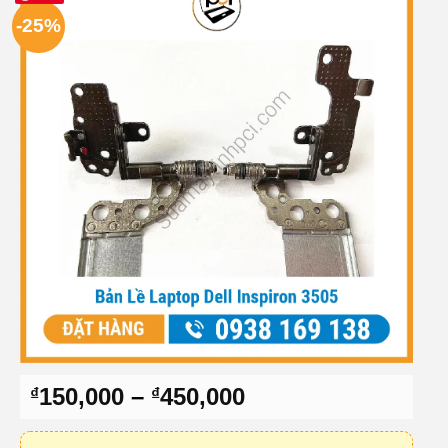
-25%
Khoảng
150,000
–
450,000
₫
₫
giá:
từ