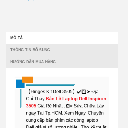
MÔ TẢ
THÔNG TIN BỔ SUNG
HƯỚNG DẪN MUA HÀNG
【Hinges Kit Dell 3505】✔️1️⃣➤ Địa
Chỉ Thay
Bản Lề Laptop Dell Inspiron
3505
Giá Rẻ Nhất . ❎⭐ Sửa Chữa Lấy
ngay Tại Tp.HCM. Xem Ngay. Chuyên
cung cấp bàn phím các dòng laptop
Dell giá sỉ số lượng nhiều. Thợ kỹ thuật