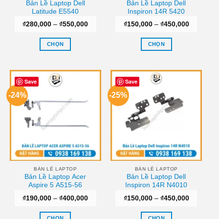
Bản Lề Laptop Dell
Bản Lề Laptop Dell
Latitude E5540
Inspiron 14R 5420
Khoảng
Khoảng
₫
280,000
–
₫
550,000
₫
150,000
–
₫
450,000
giá:
giá:
từ
từ
₫280,000
₫150,000
CHỌN
CHỌN
đến
đến
₫550,000
₫450,000
Sản
Sản
phẩm
phẩm
này
này
Save
Save
có
có
-24%
-25%
nhiều
nhiều
biến
biến
thể.
thể.
Các
Các
tùy
tùy
chọn
chọn
có
có
thể
thể
BẢN LỀ LAPTOP
BẢN LỀ LAPTOP
Bản Lề Laptop Acer
Bản Lề Laptop Dell
được
được
Aspire 5 A515-56
Inspiron 14R N4010
chọn
chọn
Khoảng
Khoảng
₫
190,000
–
₫
400,000
₫
150,000
–
₫
450,000
trên
trên
giá:
giá:
trang
trang
từ
từ
₫190,000
₫150,000
CHỌN
CHỌN