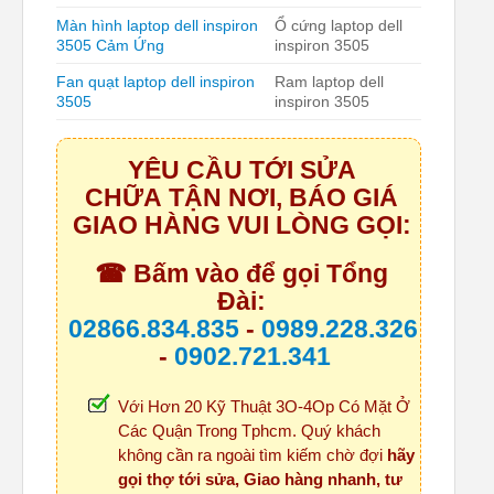
Màn hình laptop dell inspiron
Ổ cứng laptop dell
3505 Cảm Ứng
inspiron 3505
Fan quạt laptop dell inspiron
Ram laptop dell
3505
inspiron 3505
YÊU CẦU TỚI SỬA
CHỮA TẬN NƠI, BÁO GIÁ
GIAO HÀNG VUI LÒNG GỌI:
☎ Bấm vào để gọi Tổng
Đài:
02866.834.835
-
0989.228.326
-
0902.721.341
Với Hơn 20 Kỹ Thuật 3O-4Op Có Mặt Ở
Các Quận Trong Tphcm. Quý khách
không cần ra ngoài tìm kiếm chờ đợi
hãy
gọi thợ tới sửa, Giao hàng nhanh, tư