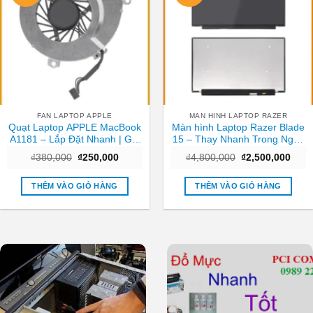
FAN LAPTOP APPLE
MAN HINH LAPTOP RAZER
Quạt Laptop APPLE MacBook
Màn hình Laptop Razer Blade
A1181 – Lắp Đặt Nhanh | Giá
15 – Thay Nhanh Trong Ngày
Rẻ TPHCM
TPHCM
Giá
Giá
Giá
Giá
₫
380,000
₫
250,000
₫
4,800,000
₫
2,500,000
gốc
hiện
gốc
hiện
là:
tại
là:
tại
₫380,000.
là:
₫4,800,000.
là:
THÊM VÀO GIỎ HÀNG
THÊM VÀO GIỎ HÀNG
₫250,000.
₫2,5