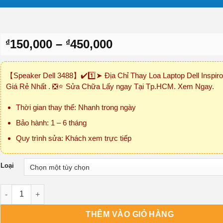
Khoảng
150,000
–
450,000
₫
₫
giá:
từ
【Speaker Dell 3488】✔️1️⃣➤ Địa Chỉ Thay Loa Laptop Dell Inspir
₫150,000
Giá Rẻ Nhất . ❎⭐ Sửa Chữa Lấy ngay Tại Tp.HCM. Xem Ngay.
đến
₫450,000
Thời gian thay thế: Nhanh trong ngày
Bảo hành: 1 – 6 tháng
Quy trình sửa: Khách xem trực tiếp
Loại
Loa Laptop Dell Inspiron 3488 số lượng
THÊM VÀO GIỎ HÀNG