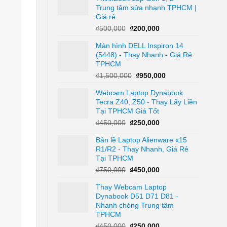
Trung tâm sửa nhanh TPHCM |
₫250,000.
Giá rẻ
Giá
Giá
₫
500,000
₫
200,000
gốc
hiện
Màn hình DELL Inspiron 14
là:
tại
(5448) - Thay Nhanh - Giá Rẻ
₫500,000.
là:
TPHCM
₫200,000.
Giá
Giá
₫
1,500,000
₫
950,000
gốc
hiện
Webcam Laptop Dynabook
là:
tại
Tecra Z40, Z50 - Thay Lấy Liền
₫1,500,000.
là:
Tại TPHCM Giá Tốt
₫950,000.
Giá
Giá
₫
450,000
₫
250,000
gốc
hiện
Bản lề Laptop Alienware x15
là:
tại
R1/R2 - Thay Nhanh, Giá Rẻ
₫450,000.
là:
Tại TPHCM
₫250,000.
Giá
Giá
₫
750,000
₫
450,000
gốc
hiện
Thay Webcam Laptop
là:
tại
Dynabook D51 D71 D81 -
₫750,000.
là:
Nhanh chóng Trung tâm
₫450,000.
TPHCM
Giá
Giá
₫
450,000
₫
250,000