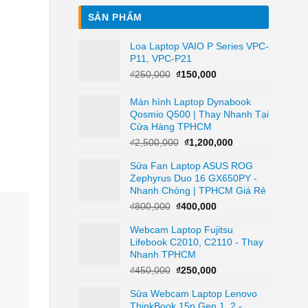
SẢN PHẨM
Loa Laptop VAIO P Series VPC-
P11, VPC-P21
Giá
Giá
₫
250,000
₫
150,000
gốc
hiện
là:
tại
Màn hình Laptop Dynabook
₫250,000.
là:
Qosmio Q500 | Thay Nhanh Tại
₫150,000.
Cửa Hàng TPHCM
Giá
Giá
₫
2,500,000
₫
1,200,000
gốc
hiện
Sửa Fan Laptop ASUS ROG
là:
tại
Zephyrus Duo 16 GX650PY -
₫2,500,000.
là:
Nhanh Chóng | TPHCM Giá Rẻ
₫1,200,000.
Giá
Giá
₫
800,000
₫
400,000
gốc
hiện
Webcam Laptop Fujitsu
là:
tại
Lifebook C2010, C2110 - Thay
₫800,000.
là:
Nhanh TPHCM
₫400,000.
Giá
Giá
₫
450,000
₫
250,000
gốc
hiện
Sửa Webcam Laptop Lenovo
là:
tại
ThinkBook 15p Gen 1, 2 -
₫450,000.
là: