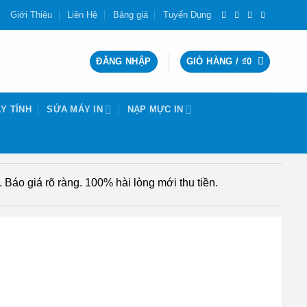
Giới Thiệu
Liên Hệ
Bảng giá
Tuyển Dụng
ĐĂNG NHẬP
GIỎ HÀNG /
₫
0
Y TÍNH
SỬA MÁY IN
NẠP MỰC IN
Báo giá rõ ràng. 100% hài lòng mới thu tiền.