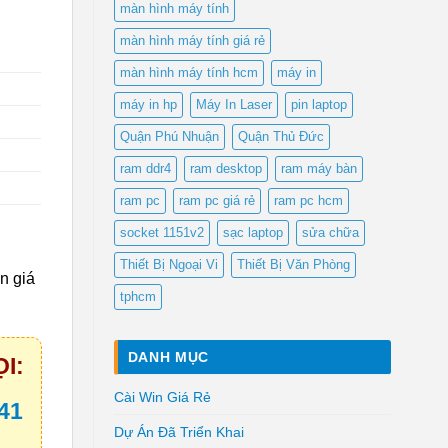
màn hình máy tính
màn hình máy tính giá rẻ
màn hình máy tính hcm
máy in
máy in hp
Máy In Laser
pin laptop
Quận Phú Nhuận
Quận Thủ Đức
ram ddr4
ram desktop
ram máy bàn
ram pc
ram pc giá rẻ
ram pc hcm
socket 1151v2
sạc laptop
sửa chữa
Thiết Bị Ngoại Vi
Thiết Bị Văn Phòng
in giá
tphcm
DANH MỤC
I:
Cài Win Giá Rẻ
41
Dự Án Đã Triển Khai