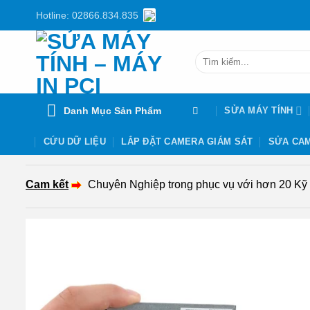
Chuyển
Hotline: 02866.834.835
đến
nội
Tìm
dung
kiếm:
Danh Mục Sản Phẩm
SỬA MÁY TÍNH
CỨU DỮ LIỆU
LẮP ĐẶT CAMERA GIÁM SÁT
SỬA CAM
Cam kết
Chuyên Nghiệp trong phục vụ với hơn 20 Kỹ th