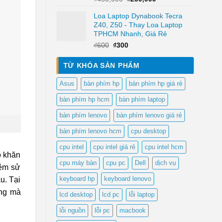
gốc
hiện
Loa Laptop Dynabook Tecra
là:
tại
Z40, Z50 - Thay Loa Laptop
₫450,000.
là:
TPHCM Nhanh, Giá Rẻ
₫250,000.
Giá
Giá
₫
600
₫
300
gốc
hiện
là:
tại
TỪ KHÓA SẢN PHẨM
₫600.
là:
₫300.
Asus
bàn phím hp
bàn phím hp giá rẻ
bàn phím hp hcm
bàn phím laptop
bàn phím lenovo
bàn phím lenovo giá rẻ
bàn phím lenovo hcm
cpu desktop
cpu intel
cpu intel giá rẻ
cpu intel hcm
ó khăn
cpu máy bàn
cpu pc
Dell
dịch vụ
iệm sử
keyboard hp
keyboard lenovo
u. Tại
óng mà
lcd desktop
lcd pc
lỗi laptop
lỗi nguồn
lỗi pc
macbook