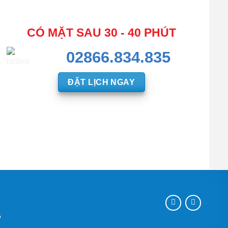
CÓ MẶT SAU 30 - 40 PHÚT
02866.834.835
ĐẶT LỊCH NGAY
p