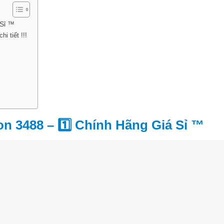
 Sỉ ™
i tiết !!!
on 3488 – 1️⃣ Chính Hãng Giá Sỉ ™