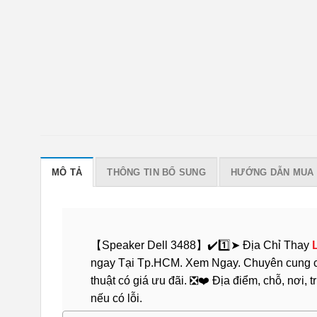
MÔ TẢ
THÔNG TIN BỔ SUNG
HƯỚNG DẪN MUA
【Speaker Dell 3488】✔️1️⃣➤ Địa Chỉ Thay
ngay Tại Tp.HCM. Xem Ngay. Chuyên cung cấp
thuật có giá ưu đãi. ❎❤️ Địa điểm, chỗ, nơi,
nếu có lỗi.